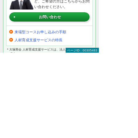
ど、ご希望の方はこちらからお問
い合わせください。
お問い合わせ
来場型コースお申し込みの手順
人材育成支援サービスの特長
＊大塚商会 人材育成支援サービスは、法人向け限定サービス
ページID：00305483
です。
以下のようなご相談でもお客様に寄り添い、
具体的な解決方法をアドバイスします
どこから手をつければよいか分からない
検討すべきポイントを教えてほしい
自社に必要なものを提案してほしい
予算内で最適なプランを提案してほしい
何から相談したらよいのか分からない方はこ
ちら（ITよろず相談窓口）
条件を指定してコースを探したい