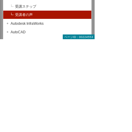
受講ステップ
受講者の声
Autodesk InfraWorks
AutoCAD
ページID：00224553
GLOOBE
Rebro
EXPERT-CAD
SOLIDWORKS
CATIA V5
3DEXPERIENCE CATIA
Autodesk Inventor
AutoCAD Mechanical
設計・技術者向け講座
解析（製造業向け）
セレクトパック