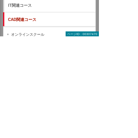
IT関連コース
CAD関連コース
オンラインスクール
ページID：00307470
配信型スクール
建設・土木業向け
製造業向け
BIM/CIM
Autodesk Revit
Autodesk Civil 3D
Autodesk Navisworks
コース一覧
受講ステップ
受講者の声
Autodesk InfraWorks