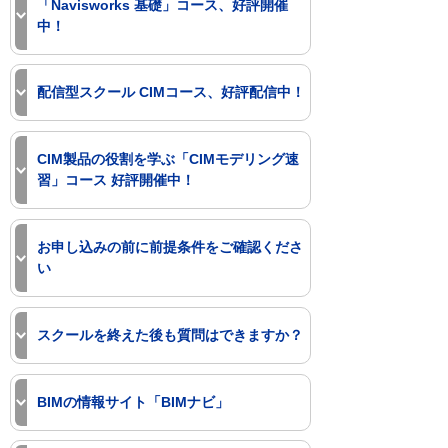
Navisworksを習得する「テレワーク対応
「Navisworks 基礎」コース、好評開催
建築GX・DX推進事業 教育支援プラン
オンラインスクール」を定期開催してい
中！
ます。ご自宅やお客様の会社でご受講い
閉じる
ただけますので、最寄りに大塚商会のス
Navisworksの基本操作を学ぶ
クール会場がない方、在宅勤務中や外出
「Navisworks 基礎」コースを、水道橋
配信型スクール CIMコース、好評配信中！
自粛でスクール受講をあきらめていた方
（東京）・札幌・大阪会場・オンライン
にお勧めです。
で定期開催しています。
オンラインで動画を見ながらCADの操作
受講中は講師にご質問いただけます。ま
を学べるeラーニング「配信型スクー
CIM製品の役割を学ぶ「CIMモデリング速
Navisworks 基礎 コース詳細
た、操作に遅れたり間違えたりした場合
ル」でもCIMコースを受講いただけま
習」コース 好評開催中！
にはサポートもしますので、ご安心くだ
す。
閉じる
さい。
これからCIM対応を始められるお客様を
配信型スクール：CIMモデリング速習
受講にあたり、事前に「受講環境と注意
対象とした「CIMモデリング速習」コー
お申し込みの前に前提条件をご確認くださ
2022（14日間）詳細
事項」および「コース詳細」をご確認の
スを、東京会場にて定期開催していま
い
うえ、お申し込みください。
す。
学習動画には、講師のCAD操作画面およ
Autodesk社のCIM対応製品を導入され、
び音声が含まれており、一時停止や巻き
大塚商会のCADスクールは全てのコース
画像を拡大する
まずは各製品の役割と基礎知識を短期間
戻しができるため、お客様のペースで学
が「Windowsの基本操作（マウス操作や
スクールを終えた後も質問はできますか？
で学びたいという方にお勧めのコースで
習することができます。また、受講可能
キーボード入力）ができる方」を対象と
受講環境と注意事項（テレワーク対
す。
期間内であればいつでも受講できるた
しています。
大塚商会のサポートは、スクールだけで
応）
この講習では、Autodesk社のCIMの主要
め、日中だと受講することが難しいお客
また、ステップアップ（応用）コースの
はありません。
BIMの情報サイト「BIMナビ」
ソフトであるAutodesk Civil 3D、
様にお勧めです。少人数でのご受講は配
オンライン：Navisworks 基礎 （テレ
中には、前提条件を設けているコースが
スクールを終えた後も、「お客様の困っ
Autodesk InfraWorks、Autodesk Revit、
信型定例スクール、大人数でのご受講は
ワーク対応）コース詳細
あります。
た」を解決するサポートサービスがあり