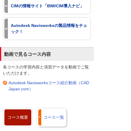
BIMの基礎知識から実際の運
Autodesk Navisworks Manageの4製品を
配信型企業スクールがお勧めです。詳細
コースの内容をより深く理解いただくた
ます。その中でもCADテレホンサポート
オンライン：Navisworks 基礎 （テレ
CIMの情報サイト「BIM/CIM導入ナビ」
用、当社の教育研修ほかサポー
使用し、3次元CIMモデル作成の演習を通
は以下のページをご参照ください。
め、前提条件をご確認のうえお申し込み
サービスは、安心の応答率97％、信頼の
ワーク対応）紹介動画
トメニューなどトータルにご紹
してCIM対応ソフトの役割を学びます。
ください。
解決率98％の数字が示すとおり、多くの
オンラインコースお申し込み方法
介します。
配信型スクール
「CIMとは何か・対応にはどんな準備が
お客様に喜ばれています。
＊ 各製品をじっくり学びたい方は、4製品それ
必要か」といった基本情報から、CIM導
Autodesk Navisworksの製品情報をチェ
閉じる
閉じる
閉じる
BIMの情報サイト（BIMナ
ぞれのコースのご受講をお勧めします。
入に向けての製品情報や教育、コンサル
ック！
ビ）
ティング、保守サポートについてご案内
CADテレホンサポートサービスは、テレ
CIMモデリング速習 コース詳細
しています。
ホンサポートはもちろんのことリモート
AutoCAD Navisworksの製品特長や価
閉じる
コース紹介動画
サポートツールを利用してお客様と画面
格、動作環境などをご紹介しています。
BIM/CIM導入ナビ
動画で見るコース内容
を共有して、ポイントを的確に説明しス
Autodesk Navisworks 製品情報
閉じる
閉じる
ピーディーな解決をすることができま
各コースの学習内容と演習データを動画でご覧
（CAD Japan.com）
す。
いただけます。
さらに、保守契約をいただいているお客
閉じる
様は、お客様マイページからコンタクト
Autodesk Navisworksコース紹介動画（CAD
センターに蓄積された技術情報をいつで
Japan.com）
もご覧いただけます。
Autodesk Navisworksサポート（CAD
Japan.com）
コース概要
コース一覧
よくあるご質問（FAQ）（お客様マイ
ページ）