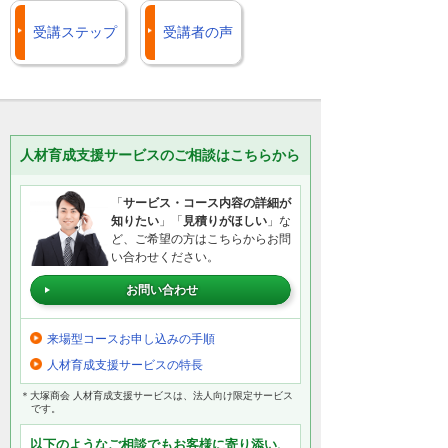
画像を拡大する
受講ステップ
受講者の声
ただいまCADスクールの受講者様向けに
期間限定で、CADベーシックサポート＋
テレホンサポートスタンダードのお得な
トライアルを実施中です。スクール受講
後の「困った」も、大塚商会がしっかり
人材育成支援サービスのご相談はこちらから
サポートします。
CADスクール受講者様へ「CADベーシ
「
サービス・コース内容の詳細が
ックサポート＋テレホンサポートスタ
知りたい
」「
見積りがほしい
」な
ンダード」無料トライアルキャンペー
ど、ご希望の方はこちらからお問
ンのお知らせ
い合わせください。
閉じる
お問い合わせ
来場型コースお申し込みの手順
人材育成支援サービスの特長
＊大塚商会 人材育成支援サービスは、法人向け限定サービス
です。
以下のようなご相談でもお客様に寄り添い、