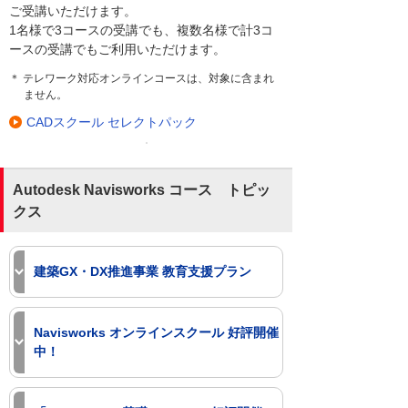
ご受講いただけます。
1名様で3コースの受講でも、複数名様で計3コ
ースの受講でもご利用いただけます。
＊ テレワーク対応オンラインコースは、対象に含まれ
ません。
CADスクール セレクトパック
Autodesk Navisworks コース トピッ
クス
建築GX・DX推進事業 教育支援プラン
建築GX・DX推進事業におけるBIM設
計・施工業務を支援します。
Navisworks オンラインスクール 好評開催
大塚商会では、本事業のBIM講習・BIM
中！
コーディネータ支援として、各種サポー
トサービスをご用意しています。
Web会議システムを用いてAutodesk