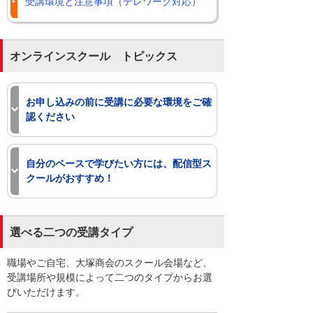
受講環境と注意事項（テレワーク対応）
オンラインスクール トピックス
お申し込みの前に受講に必要な環境をご確
認ください
テレワーク対応コースをお申し込みの際
は、事前に受講に必要な環境や注意事項
自分のペースで学びたい方には、配信型ス
についてご確認ください。
クールがおすすめ！
受講環境と注意事項（テレワーク対
配信型スクールは、インターネット経由
応）
（オンライン）で動画を見ながらCADの
選べる二つの受講タイプ
操作を学べるeラーニング講習です。
閉じる
学習動画には、講師のCAD操作画面およ
職場やご自宅、大塚商会のスクール会場など、
び音声が含まれており、一時停止や巻き
受講場所や規模によって二つのタイプからお選
戻しができるため、お客様のペースで学
びいただけます。
習することができます。
詳しくは下記のページをご参照くださ