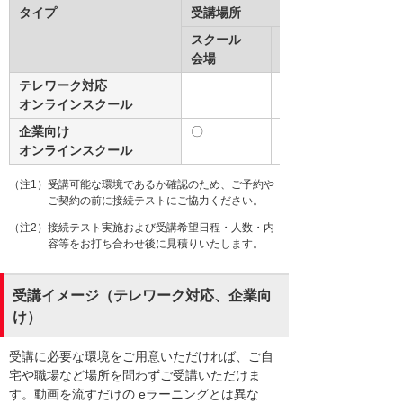
タイプ
受講場所
い。
スクール
職場
配信型スクール
会場
閉じる
テレワーク対応
〇
オンラインスクール
(注1)
企業向け
〇
〇
オンラインスクール
(注1)
（注1）受講可能な環境であるか確認のため、ご予約や
ご契約の前に接続テストにご協力ください。
（注2）接続テスト実施および受講希望日程・人数・内
容等をお打ち合わせ後に見積りいたします。
受講イメージ（テレワーク対応、企業向
け）
受講に必要な環境をご用意いただければ、ご自
宅や職場など場所を問わずご受講いただけま
す。動画を流すだけの eラーニングとは異な