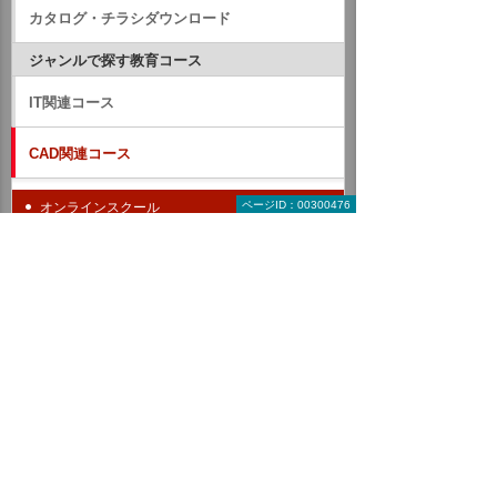
カタログ・チラシダウンロード
ジャンルで探す教育コース
IT関連コース
CAD関連コース
ページID：00300476
オンラインスクール
コース一覧
受講者の声
よくあるご質問（FAQ）
受講環境と注意事項（テレワーク対応）
配信型スクール
建設・土木業向け
製造業向け
BIM/CIM
Autodesk Revit