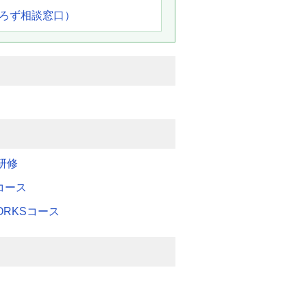
よろず相談窓口）
研修
Mコース
WORKSコース