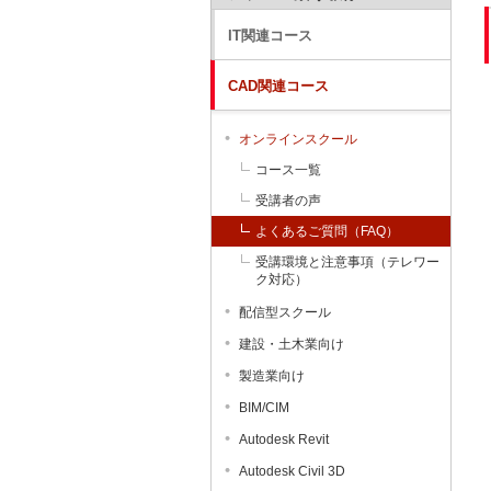
IT関連コース
CAD関連コース
オンラインスクール
コース一覧
受講者の声
よくあるご質問（FAQ）
受講環境と注意事項（テレワー
ク対応）
配信型スクール
建設・土木業向け
製造業向け
BIM/CIM
Autodesk Revit
Autodesk Civil 3D