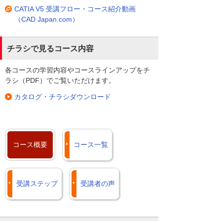
CATIA V5 デザインコース コース一
解決率98％の数字が示すとおり、多くの
CATIA V5 受講フロー・コース紹介動画
覧
お客様に喜ばれています。
（CAD Japan.com）
閉じる
CADテレホンサポートサービスは、テレ
チラシで見るコース内容
ホンサポートはもちろんのことリモート
サポートツールを利用してお客様と画面
各コースの学習内容やコースラインアップをチ
を共有して、ポイントを的確に説明しス
ラシ（PDF）でご覧いただけます。
ピーディな解決をすることができます。
さらに、保守契約をいただいているお客
カタログ・チラシダウンロード
様は、お客様マイページからコンタクト
センターに蓄積された技術情報をいつで
もご覧いただけます。
CATIA V5サポート（CAD
コース概要
コース一覧
Japan.com）
よくあるご質問（FAQ）（お客様マイ
ページ）
受講ステップ
受講者の声
画像を拡大する
ただいまCADスクールの受講者様向けに