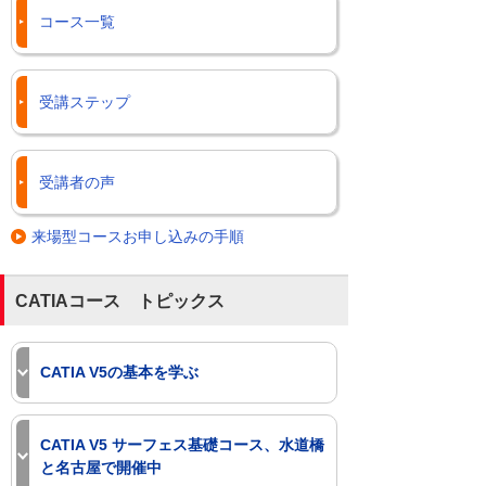
コース一覧
受講ステップ
受講者の声
来場型コースお申し込みの手順
CATIAコース トピックス
CATIA V5の基本を学ぶ
CATIA V5の基本操作を学ぶコースは2種
類。日程・用途に応じて選択できます。
CATIA V5 サーフェス基礎コース、水道橋
と名古屋で開催中
「CATIA V5 速習」（2日間）