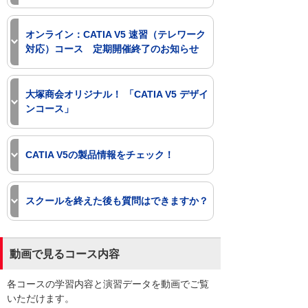
短期間で要点だけ押さえたい方向けの速
CATIA V5の基本操作を習得した後、さら
習コース。2日間で部品・アセンブリ
にステップアップしたい方におすすめの
オンライン：CATIA V5 速習（テレワーク
ー・図面の基本操作を学びます。水道橋
コースが「CATIA V5 サーフェス基礎」
対応）コース 定期開催終了のお知らせ
（東京）と名古屋、オンライン（オンラ
コースです。基本的なスイープやブレン
インは企業様単位での実施のみ）で開催
ド（ロフト）サーフェスの作り方など、
2026年1月の開催を持ちまして、オンラ
しています。
CATIA V5を使いこなすために必要とな
イン：CATIA V5 速習（テレワーク対
大塚商会オリジナル！ 「CATIA V5 デザイ
る、ワイヤーフレームおよびサーフェス
応）コースの定期開催を終了しました。
ンコース」
画像を拡大する
の作り方・使い方の基礎を2日間で習得
企業様単位で行うオンラインスクールは
します。水道橋（東京）と名古屋（愛
引き続き実施しております。リモート勤
デザイナー向けパッケージ（IDG）の内
CATIA V5 速習 コース詳細
知）で定期開催中です。本コースは
務の社員の研修や新人教育などに是非ご
容に特化した、大塚商会オリジナルの大
CATIA V5の製品情報をチェック！
CATIA V5 速習 もしくは CATIA V5 基礎
「CATIA V5 基礎」（5日間）
検討ください。
人気カリキュラム！
を修了した方、または同等のスキルをお
紙に描いたデザイン画をCATIA上へ読み
CATIA V5の機能概要や価格、動作環境な
初めて3DCADを学ぶ方、基本はきっちり
オンライン：CATIA V5 速習（テレワ
持ちの方向けのコースです。
込み、クレイモデルを作成する様に3D
どをご紹介しています。
スクールを終えた後も質問はできますか？
押さえたい方向けの基礎コース。5日間
ーク対応） コース詳細
曲面の作り方で悩んでいる方は、この機
化。
かけ、演習を交えながら基本操作を習得
会にぜひお申し込みください。
お申込みはこちら
CATIA V5 製品情報（CAD
さらにレンダリング処理などのCG作成を
します。名古屋で開催しています。
大塚商会のサポートは、スクールだけで
Japan.com）
含む一連の操作を習得いただけます。
お申込みはこちら
閉じる
はありません。
CATIA V5 基礎 コース詳細
動画で見るコース内容
基本操作についてもしっかりとサポート
スクールを終えた後も、「お客様の困っ
閉じる
CATIA V5 サーフェス基礎 コース詳
しますので、初心者の方でも安心です。
た」を解決するサポートサービスがあり
閉じる
細
各コースの学習内容と演習データを動画でご覧
ます。その中でもCADテレホンサポート
いただけます。
閉じる
サービスは、安心の応答率97％、信頼の