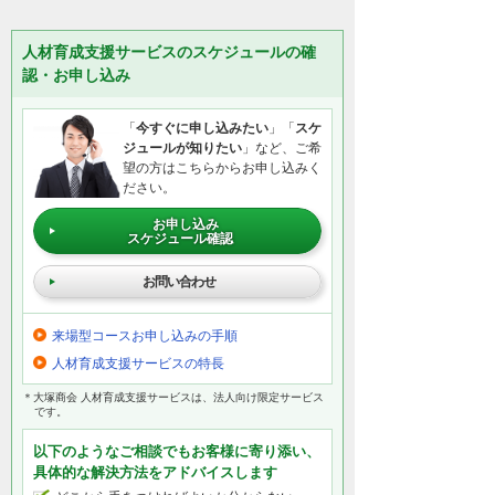
期間限定で、CADベーシックサポート＋
テレホンサポートスタンダードのお得な
人材育成支援サービスのスケジュールの確
トライアルを実施中です。スクール受講
認・お申し込み
後の「困った」も、大塚商会がしっかり
サポートします。
「
今すぐに申し込みたい
」「
スケ
CADスクール受講者様へ「CADベーシ
ジュールが知りたい
」など、ご希
ックサポート＋テレホンサポートスタ
望の方はこちらからお申し込みく
ンダード」無料トライアルキャンペー
ださい。
ンのお知らせ
お申し込み
スケジュール確認
閉じる
お問い合わせ
来場型コースお申し込みの手順
人材育成支援サービスの特長
＊大塚商会 人材育成支援サービスは、法人向け限定サービス
です。
以下のようなご相談でもお客様に寄り添い、
具体的な解決方法をアドバイスします