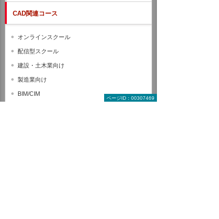
CAD関連コース
オンラインスクール
配信型スクール
建設・土木業向け
製造業向け
BIM/CIM
ページID：00307469
Autodesk Revit
Autodesk Civil 3D
Autodesk Navisworks
Autodesk InfraWorks
AutoCAD
GLOOBE
Rebro
EXPERT-CAD