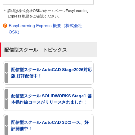
＊ 詳細は株式会社OSKのホームページEasyLearning
Express 概要をご確認ください。
EasyLearning Express 概要（株式会社
OSK）
配信型スクール トピックス
配信型スクール AutoCAD Stage2026対応
版 好評配信中！
好評配信中のAutoCAD Stageコースに、
いよいよ2026バージョンが追加されまし
配信型スクール SOLIDWORKS Stage1 基
た。
本操作編コースがリリースされました！
配信型スクール:AutoCAD/LT 2026
2026年5月、配信型スクールに
Stage1 作図編 (7日間)
SOLIDWORKSコースが追加されまし
配信型スクール AutoCAD 3Dコース、好
配信型スクール:AutoCAD/LT 2026
た。
評開催中！
Stage2 設定編 (7日間)
今まで来場型スクール、オンラインスク