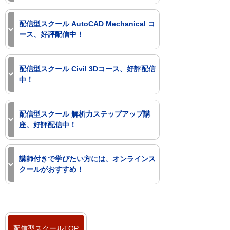
ールでしか開催していなかった
配信型スクール:AutoCAD/LT 2026
今まで定期開催していなかったAutoCAD
SOLIDWORKSコースが、配信型スクー
Stage3 活用編 (7日間)
3Dコースが配信型スクールで受講いただ
配信型スクール AutoCAD Mechanical コ
ルでも受講いただけるようになります。
けるようになりました。
ース、好評配信中！
お得なセットコースもご用意していま
BIM/CIM製品向けのモデルをAutoCAD
す。ご希望に合わせてご検討ください。
配信型スクール：SOLIDWORKS
3Dで作成する方法を習得いただけます。
AutoCAD Mechanical 2026 速習コースが
2025 Stage1 基本操作編（14日間）
配信型スクール:AutoCAD/LT 2026
好評配信中です。
配信型スクール Civil 3Dコース、好評配信
配信型スクール：AutoCAD 3D 2024
Stage1･2 (14日間)
閉じる
AutoCAD Mechanical独自の機能や考え
中！
モデリング基礎（7日間）
を短期間で習得いただけます。AutoCAD
配信型スクール:AutoCAD/LT 2026
を利用しているが、Mechanical ツールセ
閉じる
Stage1･2･3 (14日間)
Civil 3D 2024 基礎、応用コースが好評配
ットは利用していないという方にお勧め
信中です。
配信型スクール 解析力ステップアップ講
閉じる
です。
特にCivil 3D 応用は、オンラインスクー
座、好評配信中！
ルでは開催されていないため、ご自宅や
配信型スクール：AutoCAD
会社で受講したい方には配信型スクール
解析力ステップアップ講座が好評配信中
Mechanical 2026 速習（7日間）
がお勧めです。
です。
講師付きで学びたい方には、オンラインス
＊ 速習コースは動画のみで学習いただける内容
操作教育だけでは学ぶことができない解
クールがおすすめ！
配信型スクール：Civil 3D 2024 基礎
になっており、デジタルブックは付属しませ
析ソフト運用ノウハウやテクニックに焦
（14日間） コース詳細
ん。
点を当てた、皆様の解析力をアップさせ
オンラインスクールは、Web会議システ
配信型スクール：Civil 3D 2024 応用
る内容です。解析ソフト（CAE）をこれ
閉じる
ムを利用して自宅や会社で受講いただけ
（14日間） コース詳細
から活用したい方にお勧めのコースで
ます。リアルタイムに講師の説明を聞く
す。
ことや質問ができるため、通常の対面ス
お得なセットコースもご用意していま
配信型スクールTOP