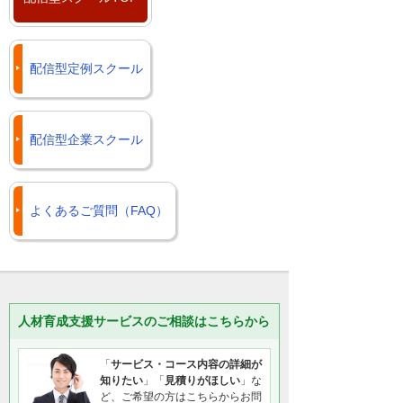
クールと同じ感覚で受講することができ
す。ご希望に合わせてご検討ください。
配信型スクール：解析力ステップアッ
ます。
プ講座 構造解析入門編（7日間） コー
配信型スクール：Civil 3D 2024 基
詳しくは下記のページをご参照くださ
ス詳細
礎・応用 （14日間） コース詳細
い。
配信型定例スクール
配信型スクール：解析力ステップアッ
閉じる
オンラインスクール
プ講座 構造解析初級編（7日間） コー
ス詳細
閉じる
配信型企業スクール
配信型スクール：解析力ステップアッ
プ講座 熱流体解析入門編（7日間） コ
ース詳細
お得なセットコースもご用意していま
よくあるご質問（FAQ）
す。ご希望に合わせてご検討ください。
配信型スクール：解析力ステップアッ
プ講座 構造解析入門・初級（14日
間） コース詳細
人材育成支援サービスのご相談はこちらから
配信型スクール：解析力ステップアッ
プ講座 構造解析入門・初級 熱流体入
門（14日間） コース詳細
「
サービス・コース内容の詳細が
知りたい
」「
見積りがほしい
」な
閉じる
ど、ご希望の方はこちらからお問