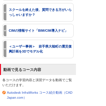
「CIMモデリング速習」コースでは、
閉じる
Civil User Groupより認定を受けたオリジ
スクールを終えた後、質問できる方がいら
ナルテキストを利用し、CIMモデル作成
っしゃいますか？
演習を行います。
大塚商会のサポートは、スクールだけで
これからCIM対応を始められる方、
はありません。
CIMの情報サイト「BIM/CIM導入ナビ」
Autodesk InfraWorksを含むAutodesk社
スクールを終えた後も、「お客様の困っ
CIM対応製品の役割と基礎知識を習得し
た」を解決するサポートサービスがあり
「CIMとは何か・対応にはどんな準備が
たい方にお勧めのコースです！
ます。その中でもCADテレホンサポート
必要か」といった基本情報から、CIM導
＜ユーザー事例＞ 岩手県大槌町の震災復
サービスは、安心の応答率97％、信頼の
入に向けての製品情報や教育、コンサル
興計画を3Dでモデル化
＊ 各製品をじっくり学びたい方は、4製品それ
解決率98％の数字が示すとおり、多くの
ティング、保守サポートについてご案内
ぞれのコースのご受講をお勧めします。
お客様に喜ばれています。
しています。
当社のスクールをご受講いただいた方
CIMモデリング速習 コース詳細
が、Autodesk Civil 3Dを使って短期間で
BIM/CIM導入ナビ
動画で見るコース内容
地形サーフェスや防潮堤、切り土・盛り
CADテレホンサポートサービスは、テレ
コース紹介動画
閉じる
土、道路などのモデリングを行い、復興
ホンサポートはもちろんのことリモート
各コースの学習内容と演習データを動画でご覧
計画の3D化支援を行った事例です。
サポートツールを利用してお客様と画面
いただけます。
閉じる
を共有して、ポイントを的確に説明しス
ユーザー事例_岩手県大槌町（PDF）
Autodesk InfraWorks コース紹介動画（CAD
ピーディーな解決をすることができま
[765KB]
Japan.com）
す。
導入製品
さらに、保守契約をいただいているお客