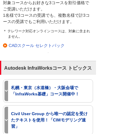
対象コースからお好きな3コースを割引価格で
ご受講いただけます。
1名様で3コースの受講でも、複数名様で計3コ
ースの受講でもご利用いただけます。
＊ テレワーク対応オンラインコースは、対象に含まれ
ません。
CADスクール セレクトパック
Autodesk InfraWorksコース トピックス
札幌・東京（水道橋）・大阪会場で
「InfraWorks基礎」コース開催中！
複数人数または複数コースのご受講の場
合にお得なパックもご用意しています。
Civil User Group から唯一の認定を受け
たテキストを使用！「CIMモデリング速
InfraWorks 基礎 コース詳細
習」
BIM/CIM セレクトパック