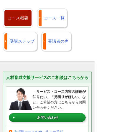
様は、お客様マイページからコンタクト
Autodesk Civil 3D
センターに蓄積された技術情報をいつで
Autodesk InfraWorks
もご覧いただけます。
（旧名称：Autodesk Infrastructure
コース概要
コース一覧
Modeler）
Autodesk Architecture, Engineering ＆
Construction Collectionサポート
（CAD Japan.com）
閉じる
受講ステップ
受講者の声
よくあるご質問（FAQ）（お客様マイ
ページ）
閉じる
人材育成支援サービスのご相談はこちらから
「
サービス・コース内容の詳細が
知りたい
」「
見積りがほしい
」な
ど、ご希望の方はこちらからお問
い合わせください。
お問い合わせ
来場型コースお申し込みの手順