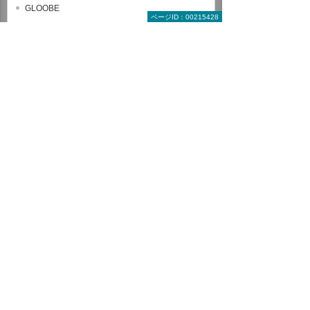
GLOOBE
ページID：00215428
Rebro
EXPERT-CAD
SOLIDWORKS
CATIA V5
3DEXPERIENCE CATIA
Autodesk Inventor
AutoCAD Mechanical
設計・技術者向け講座
解析（製造業向け）
セレクトパック
ヒューマンスキル関連コース
全コース一覧から探す
受講形式で探す教育コース