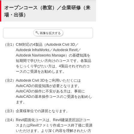
オープンコース（教室）／企業研修（来
場・出張）
画像を拡大する
（注1）CIM対応の4製品（Autodesk Civil 3D／
Autodesk InfraWorks／Autodesk Revit／
Autodesk Navisworks Manage）の基礎知識を
短期間で学びたい方向けのコースです。各製品
をじっくり学びたい方は、4製品それぞれのコ
ースのご受講をお勧めします。
（注2）Autodesk Civil 3Dをご利用いただくには
AutoCADの前提知識が必要となります。
AutoCADの操作に不安がある方は、事前に
AutoCADの基本操作コースのご受講をお勧めし
ます。
（注3）企業様単位での講習となります。
（注4）Revit図面化コースは、Revit建築意匠設計コー
スまたはRevitファミリ作成コース終了後に受講
いただけます。より深く内容を理解されたい方