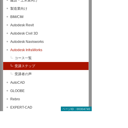
建設・土木業向け
製造業向け
BIM/CIM
Autodesk Revit
Autodesk Civil 3D
Autodesk Navisworks
Autodesk InfraWorks
コース一覧
受講ステップ
受講者の声
AutoCAD
GLOOBE
Rebro
EXPERT-CAD
ページID：00304740
SOLIDWORKS
CATIA V5