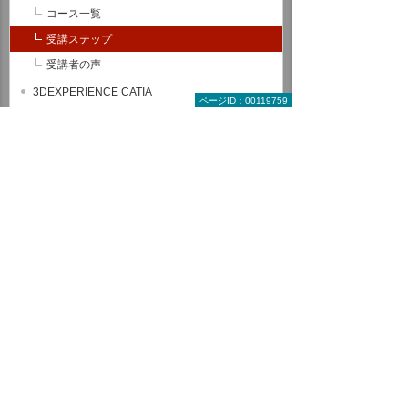
コース一覧
受講ステップ
受講者の声
3DEXPERIENCE CATIA
ページID：00119759
Autodesk Inventor
AutoCAD Mechanical
設計・技術者向け講座
解析（製造業向け）
セレクトパック
ヒューマンスキル関連コース
全コース一覧から探す
受講形式で探す教育コース
来場型コース