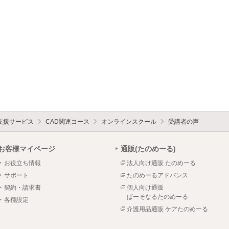
支援サービス
CAD関連コース
オンラインスクール
受講者の声
お客様マイページ
通販(たのめーる)
お役立ち情報
法人向け通販 たのめーる
サポート
たのめーるアドバンス
契約・請求書
個人向け通販
ぱーそなるたのめーる
各種設定
介護用品通販 ケアたのめーる