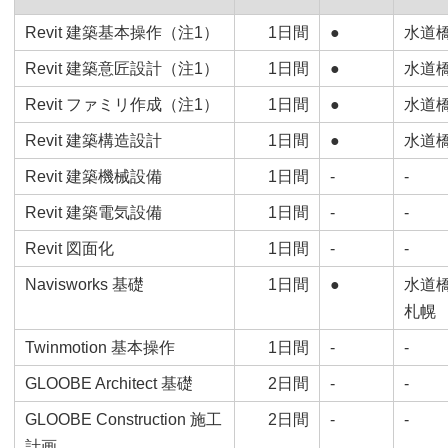
Revit 建築基本操作（注1）
1日間
●
水道
Revit 建築意匠設計（注1）
1日間
●
水道
Revit ファミリ作成（注1）
1日間
●
水道
Revit 建築構造設計
1日間
●
水道
Revit 建築機械設備
1日間
-
-
Revit 建築電気設備
1日間
-
-
Revit 図面化
1日間
-
-
Navisworks 基礎
1日間
●
水道
札幌
Twinmotion 基本操作
1日間
-
-
GLOOBE Architect 基礎
2日間
-
-
GLOOBE Construction 施工
2日間
-
-
計画