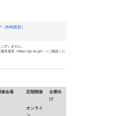
プ（BIM講習）
はございません。
https://gx-dx.jp/）へご確認くだ
開催会場
定期開催
企業向
け
オンライ
ン