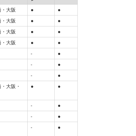
橋・大阪
●
●
橋・大阪
●
●
橋・大阪
●
●
橋・大阪
●
●
-
●
-
●
-
●
橋・大阪・
●
●
-
●
-
●
-
●