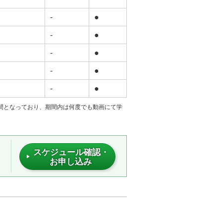
-
●
-
●
-
●
-
●
-
●
日間となっており、期間内は何度でも動画にて学
スケジュール確認・
お申し込み