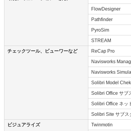
FlowDesigner
Pathfinder
PyroSim
STREAM
チェックツール、ビューワーなど
ReCap Pro
Navisworks Mana
Navisworks Simula
Solibri Model Chek
Solibri Offi
Solibri Office
Solibri Sit
ビジュアライズ
Twinmotin