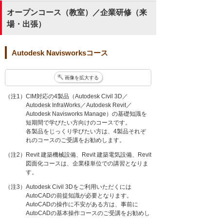
オープンコース（教室）／企業研修（来
場・出張）
Autodesk Navisworksコース
画像を拡大する
（注1）CIM対応の4製品（Autodesk Civil 3D／
Autodesk InfraWorks／Autodesk Revit／
Autodesk Navisworks Manage）の基礎知識を
短期間で学びたい方向けのコースです。
各製品をじっくり学びたい方は、4製品それぞ
れのコースのご受講をお勧めします。
（注2）Revit 建築機械設備、Revit 建築電気設備、Revit
図面化コースは、企業様単位での講習となりま
す。
（注3）Autodesk Civil 3Dをご利用いただくには
AutoCADの前提知識が必要となります。
AutoCADの操作に不安がある方は、事前に
AutoCADの基本操作コースのご受講をお勧めし