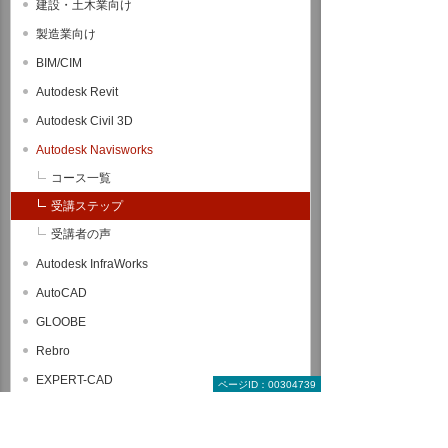
建設・土木業向け
製造業向け
BIM/CIM
Autodesk Revit
Autodesk Civil 3D
Autodesk Navisworks
コース一覧
受講ステップ
受講者の声
Autodesk InfraWorks
AutoCAD
GLOOBE
Rebro
EXPERT-CAD
ページID：00304739
SOLIDWORKS
CATIA V5