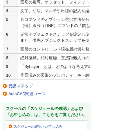
3
図形の複写、オフセット、フィレット、トリムなどの編集が
4
文字、寸法、マルチ引出線の記入や編集ができる。
5
各コマンドのオプション選択方法が分かる。
（例）線分（LINE）コマンドの「閉じる（C）」オプショ
6
定常オブジェクトスナップを設定し使用できる。
また、優先オブジェクトスナップを使用できる。
7
画層のコントロール（現在層の切り替え、非表示、ロックな
8
絶対座標、相対座標、直接距離入力の指定ができる。
9
「ByLayer」とは、どのような考え方のプロパティが分かる
10
作図済みの図形のプロパティ（色・線種・画層など）をあと
受講ステップ
AutoCAD関連コース
スクールの「スケジュールの確認」および
「お申し込み」は、こちらをご覧ください。
スケジュール確認・
お申し込み