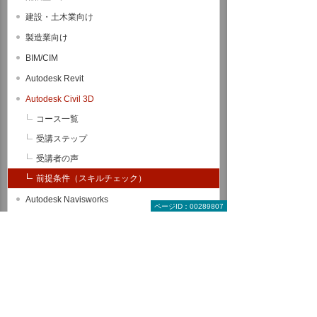
建設・土木業向け
製造業向け
BIM/CIM
Autodesk Revit
Autodesk Civil 3D
コース一覧
受講ステップ
受講者の声
前提条件（スキルチェック）
Autodesk Navisworks
ページID：00289807
Autodesk InfraWorks
AutoCAD
GLOOBE
Rebro
EXPERT-CAD