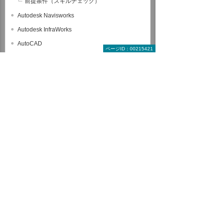
前提条件（スキルチェック）
Autodesk Navisworks
Autodesk InfraWorks
AutoCAD
ページID：00215421
GLOOBE
Rebro
EXPERT-CAD
SOLIDWORKS
CATIA V5
3DEXPERIENCE CATIA
Autodesk Inventor
AutoCAD Mechanical
設計・技術者向け講座
解析（製造業向け）
セレクトパック