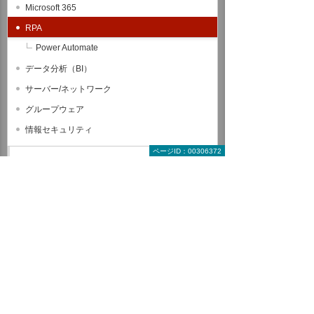
Microsoft 365
RPA
Power Automate
データ分析（BI）
サーバー/ネットワーク
グループウェア
情報セキュリティ
ページID：00306372
CAD関連コース
ヒューマンスキル関連コース
全コース一覧から探す
受講形式で探す教育コース
来場型コース
オンラインコース