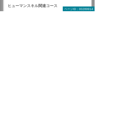
ヒューマンスキル関連コース
ページID：00289914
全コース一覧から探す
受講形式で探す教育コース
来場型コース
オンラインコース
動画配信コース
開催形式で探す教育コース
定期開催研修
企業研修（来場・出張）
eラーニング
お申し込み方法