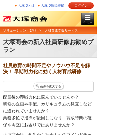
大塚IDとは
大塚ID新規登録
ログイン
メニュー
ソリューション・製品
人材育成支援サービス
大塚商会の新入社員研修お勧めプ
ラン
社員教育の時間不足やノウハウ不足を解
決！ 早期戦力化に効く人材育成研修
画像を拡大する
配属後の即戦力化に悩んでいませんか？
研修の企画や手配、カリキュラムの見直しなど
に追われていませんか？
業務多忙で指導が後回しになり、育成時間の確
保や両立にお困りではありませんか？
大塚商会は、学生から社会人へのマインドチェ