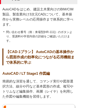
AutoCADをはじめ、建設土木業向けのBIM/CIM
製品、製造業向け3次元CADについて、基本操
作から実務レベルの応用操作まで体系的に学べ
ます。
＊ 問い合わせ番号（例：来場型[HR-111]）のボタンよ
り、受講料や学習内容の詳細をご確認いただけま
す。
【CAD-1プラン】 AutoCADの基本操作か
ら図面作成の効率化につながる応用機能ま
で体系的に学ぶ
AutoCAD / LT Stage1 作図編
簡易的な演習を通して、コマンド実行や図形選
択方法、線分や円など基本図形の作成、複写や
トリムなど編集操作、画層（レイヤ）を利用し
た作図や編集機能を習得します。