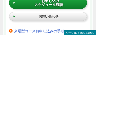
お申し込み
スケジュール確認
お問い合わせ
来場型コースお申し込みの手順
ページID：00234990
人材育成支援サービスの特長
＊大塚商会 人材育成支援サービスは、法人向け限定サービス
です。
以下のようなご相談でもお客様に寄り添い、
具体的な解決方法をアドバイスします
どこから手をつければよいか分からない
検討すべきポイントを教えてほしい
自社に必要なものを提案してほしい
予算内で最適なプランを提案してほしい
何から相談したらよいのか分からない方はこ
ちら（ITよろず相談窓口）
条件を指定してコースを探したい