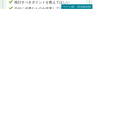
検討すべきポイントを教えてほしい
ページID：00290450
自社に必要なものを提案してほしい
予算内で最適なプランを提案してほしい
何から相談したらよいのか分からない方はこ
ちら（ITよろず相談窓口）
関連ソリューション・製品
SMILEシリーズ
SMILE 販売（ERPナビ）
SMILE 会計（ERPナビ）
SMILE 人事給与（ERPナビ）
業務・部門別ERPパッケージ製品
業種・業界別ERPパッケージ製品
関連情報
導入事例
ERP製品を専門サイトで詳しく見たい