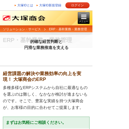
大塚IDとは
大塚ID新規登録
ログイン
メニュー
ソリューション・サービス
ERP・基幹業務・業務管理
ERP・基幹業務・業務管理
的確な経営判断と
円滑な業務推進を支える
経営課題の解決や業務効率の向上を実
現！ 大塚商会のERP
多種多様なERPシステムから自社に最適なもの
を選ぶのは難しく、なかなか検討が進まないも
のです。そこで、豊富な実績を持つ大塚商会
が、お客様の目的に合わせてご提案します。
まずはお気軽にご相談ください。