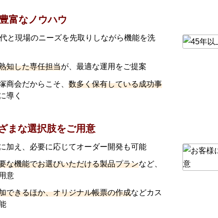
と豊富なノウハウ
時代と現場のニーズを先取りしながら機能を洗
熟知した専任担当
が、最適な運用をご提案
塚商会だからこそ、
数多く保有している成功事
に導く
まざまな選択肢をご用意
に加え、必要に応じてオーダー開発も可能
要な機能でお選びいただける製品プラン
など、
用意
加できるほか、オリジナル帳票の作成
などカス
能