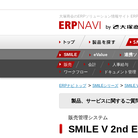
大塚商会のERPソリューション情報サイト ER
SMILE
eValue
連携ソ
販売
会計
人事給与
ワークフロー
ドキュメント管理
ERPナビ トップ
SMILEシリーズ
SMILE 
製品、サービスに関するご質
販売管理システム
SMILE V 2nd 