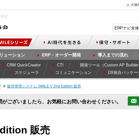
大塚
Pナビ
リューション
ERP・オーダー開発
導入までの流れ
CRM QuickCreator
CTI
開発ツール（Custom AP Builde
スケジューラ
コミュニケーション
DX統合パッケー
V
販売管理システム SMILE V 2nd Edition 販売
問がございましたら、お気軽にお問い合わせください。
Edition 販売