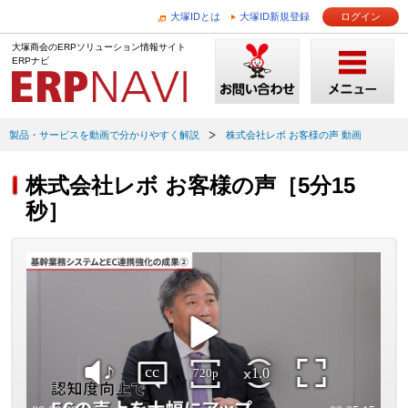
大塚IDとは
大塚ID新規登録
ログイン
大塚商会のERPソリューション情報サイト
ERPナビ
製品・サービスを動画で分かりやすく解説
株式会社レボ お客様の声 動画
株式会社レボ お客様の声［5分15
秒］