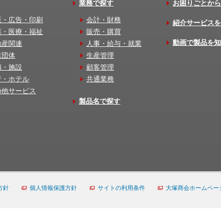
業務で探す
お困りごとから
版・広告・印刷
会計・財務
紹介サービスを
護・医療・福祉
販売・購買
動画で製品を知
動産関連
人事・給与・就業
業団体
生産管理
舗・施設
顧客管理
行・ホテル
共通業務
の他サービス
製品名で探す
方針
個人情報保護方針
サイトの利用条件
大塚商会ホームペー