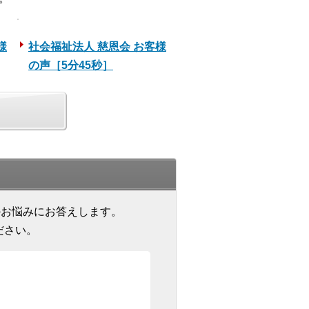
様
社会福祉法人 慈恩会 お客様
の声［5分45秒］
のお悩みにお答えします。
ださい。