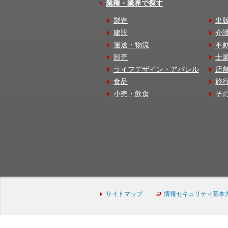
業種・業界で探す
製造
出
建設
介
運送・物流
不
卸売
士
ライフデザイン・アパレル
店
食品
旅
小売・飲食
そ
サイトマップ
情報セキュリティ基本