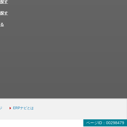
探す
探す
る
ジ
ERPナビとは
ページID：00298479