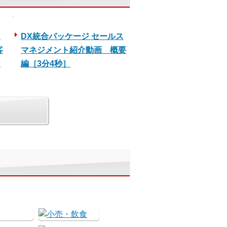
ス
DX統合パッケージ セールス
客
マネジメント紹介動画 概要
］
編［3分4秒］