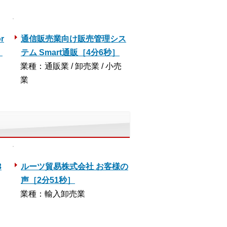
r
通信販売業向け販売管理シス
］
テム Smart通販［4分6秒］
業種：通販業 / 卸売業 / 小売
業
3
ルーツ貿易株式会社 お客様の
声［2分51秒］
業種：輸入卸売業