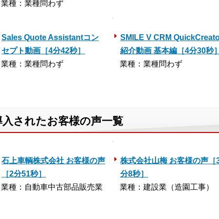
業種：業種問わず
Sales Quote Assistantコン
SMILE V CRM QuickCreato
セプト動画［4分42秒］
紹介動画 基本編［4分30秒
業種：業種問わず
業種：業種問わず
導入されたお客様の声一覧
石上車輌株式会社 お客様の声
株式会社山梅 お客様の声［
［2分51秒］
分8秒］
業種：自動車中古部品販売業
業種：建設業（造園工事）