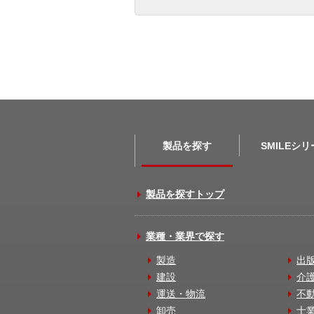
製品を探す
SMILEシ
製品を探すトップ
業種・業界で探す
製造
出
建設
介
運送・物流
不
卸売
士