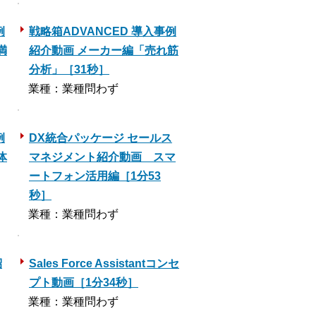
例
戦略箱ADVANCED 導入事例
満
紹介動画 メーカー編「売れ筋
分析」［31秒］
業種：業種問わず
例
DX統合パッケージ セールス
体
マネジメント紹介動画 スマ
ートフォン活用編［1分53
秒］
業種：業種問わず
紹
Sales Force Assistantコンセ
プト動画［1分34秒］
業種：業種問わず