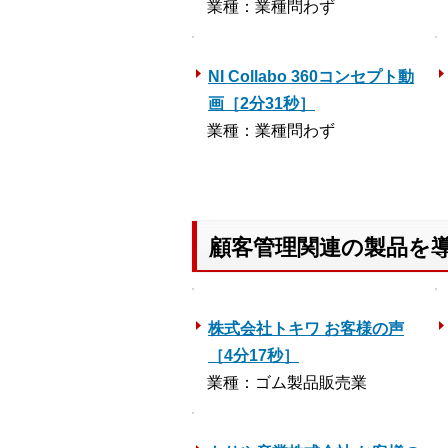
業種：業種問わず
NI Collabo 360コンセプト動
画［2分31秒］
業種：業種問わず
顧客管理関連の製品を
株式会社トキワ お客様の声
［4分17秒］
業種：ゴム製品販売業