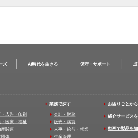
リーズ
AI時代を生きる
保守・サポート
成
業務で探す
お困りごとから
版・広告・印刷
会計・財務
紹介サービスを
護・医療・福祉
販売・購買
動画で製品を知
動産関連
人事・給与・就業
業団体
生産管理