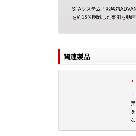
SFAシステム「戦略箱ADV
を約15％削減した事例を動
関連製品
「
実
を
な