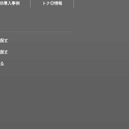
功導入事例
トク◎情報
探す
探す
る