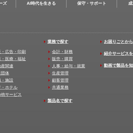
リーズ
AI時代を生きる
保守・サポート
成
業務で探す
お困りごとから
版・広告・印刷
会計・財務
紹介サービスを
護・医療・福祉
販売・購買
動画で製品を知
動産関連
人事・給与・就業
業団体
生産管理
舗・施設
顧客管理
行・ホテル
共通業務
の他サービス
製品名で探す