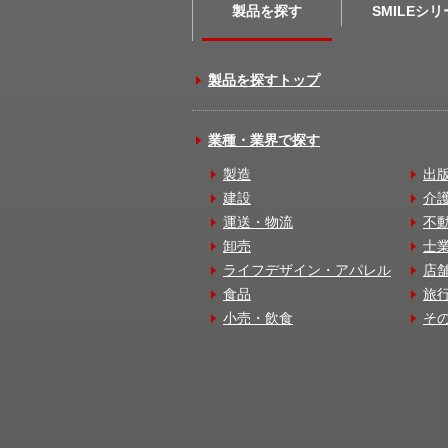
製品を探す
SMILEシ
製品を探すトップ
業種・業界で探す
製造
出
建設
介
運送・物流
不
卸売
士
ライフデザイン・アパレル
店
食品
旅
小売・飲食
そ