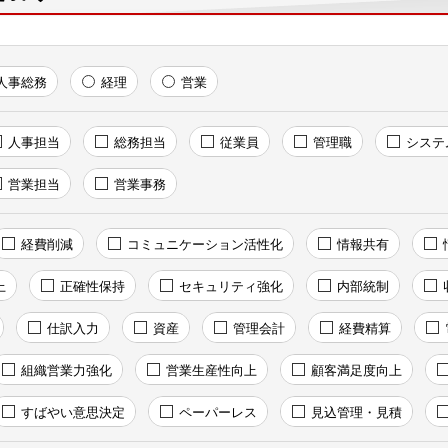
人事総務
経理
営業
人事担当
総務担当
従業員
管理職
システ
営業担当
営業事務
経費削減
コミュニケーション活性化
情報共有
上
正確性保持
セキュリティ強化
内部統制
仕訳入力
資産
管理会計
経費精算
組織営業力強化
営業生産性向上
顧客満足度向上
すばやい意思決定
ペーパーレス
見込管理・見積