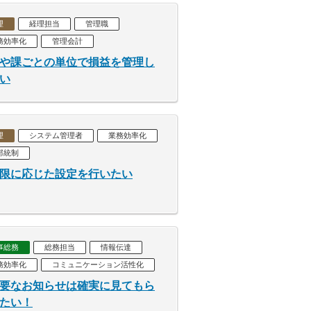
理
経理担当
管理職
務効率化
管理会計
や課ごとの単位で損益を管理し
い
理
システム管理者
業務効率化
部統制
限に応じた設定を行いたい
事総務
総務担当
情報伝達
務効率化
コミュニケーション活性化
要なお知らせは確実に見てもら
たい！