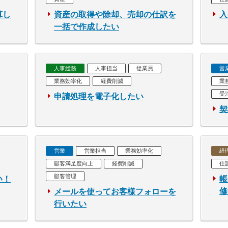
算し
資産の取得や除却、売却の仕訳を
入
一括で作成したい
人事総務
人事担当
従業員
営
業務効率化
経費削減
業
受
申請処理を電子化したい
契
営業
営業担当
業務効率化
経
顧客満足度向上
経費削減
仕
顧客管理
い！
帳
修
メールを使ってお客様フォローを
行いたい