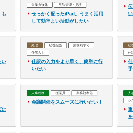
営業力強化
見込管理・見積
伝
い
、も
せっかく配ったiPad。うまく活用
して効率よい活動がしたい
経理
経理担当
業務効率化
経
仕訳入力
仕
たい
仕訳の入力をより早く、簡単に行
仕
いたい
手
人事総務
従業員
業務効率化
人
シ
会議開催をスムーズに行いたい！
ズに
重
を