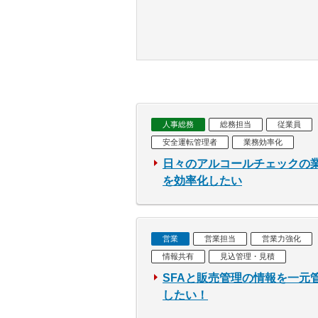
人事総務
総務担当
従業員
安全運転管理者
業務効率化
日々のアルコールチェックの
を効率化したい
営業
営業担当
営業力強化
情報共有
見込管理・見積
SFAと販売管理の情報を一元
したい！