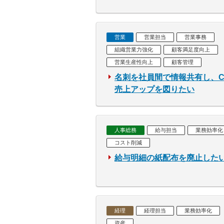
営業
営業担当
営業事務
組織営業力強化
顧客満足度向上
営業生産性向上
顧客管理
名刺を社員間で情報共有し、C
売上アップを図りたい
人事総務
給与担当
業務効率化
コスト削減
給与明細の紙配布を廃止した
経理
経理担当
業務効率化
資産