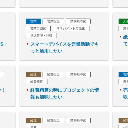
営業
営業担当
業務効率化
人
営業力強化
マネジメント力強化
業
見込管理・見積
紙
て
S・
スマートデバイスを営業活動でも
っと活用したい
経理
経理担当
業務効率化
営
経費精算
業
い！
経費精算の時にプロジェクトの情
売
報も加味したい
収
経理
経理担当
業務効率化
経
資産
仕