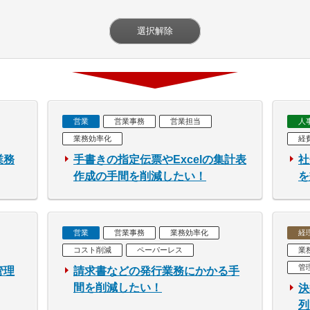
選択解除
営業
営業事務
営業担当
人
業務効率化
経
業務
手書きの指定伝票やExcelの集計表
社
作成の手間を削減したい！
を
営業
営業事務
業務効率化
経
コスト削減
ペーパーレス
業
管
管理
請求書などの発行業務にかかる手
間を削減したい！
決
列