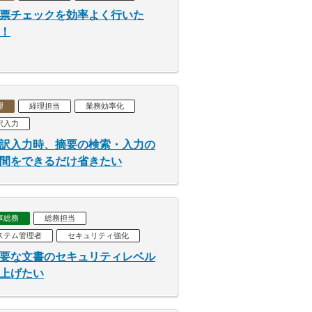
票チェックを効率よく行いた
！
理
経理担当
業務効率化
訳入力
訳入力時、摘要の検索・入力の
間をできるだけ省きたい
事総務
総務担当
ステム管理者
セキュリティ強化
要な文書のセキュリティレベル
上げたい