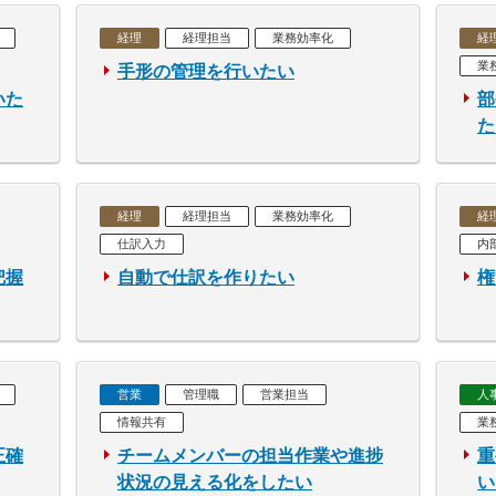
経理
経理担当
業務効率化
経
業
手形の管理を行いたい
いた
部
た
経理
経理担当
業務効率化
経
仕訳入力
内
把握
自動で仕訳を作りたい
権
営業
管理職
営業担当
人
情報共有
業
正確
チームメンバーの担当作業や進捗
重
状況の見える化をしたい
い