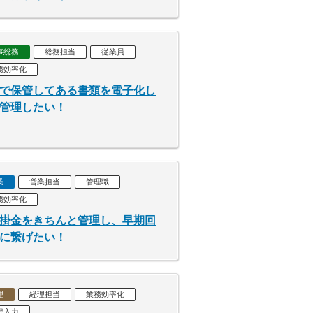
事総務
総務担当
従業員
務効率化
で保管してある書類を電子化し
管理したい！
業
営業担当
管理職
務効率化
掛金をきちんと管理し、早期回
に繋げたい！
理
経理担当
業務効率化
訳入力