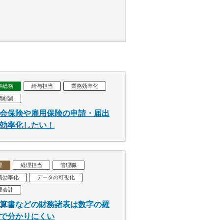
事総務
給与担当
業務効率化
費削減
会保険や雇用保険の申請・届出
効率化したい！
理
経理担当
管理職
務効率化
データの可視化
理会計
算書などの財務諸表は数字の羅
で分かりにくい