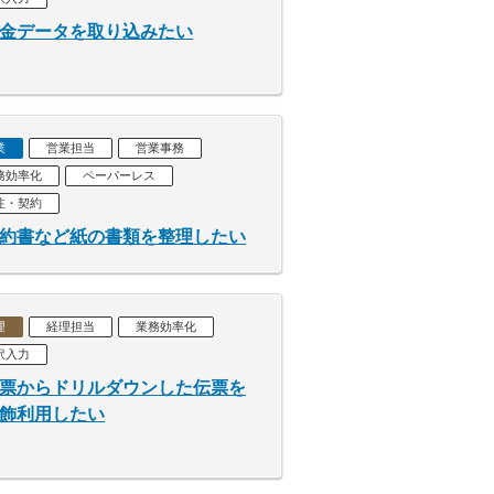
金データを取り込みたい
業
営業担当
営業事務
務効率化
ペーパーレス
注・契約
約書など紙の書類を整理したい
理
経理担当
業務効率化
訳入力
票からドリルダウンした伝票を
飾利用したい