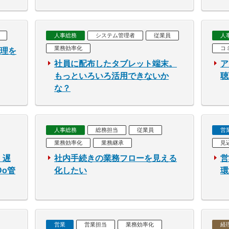
人事総務
システム管理者
従業員
人
業務効率化
コ
管理を
社員に配布したタブレット端末。
ア
もっといろいろ活用できないか
聴
な？
人事総務
総務担当
従業員
営
業務効率化
業務継承
見
・遅
社内手続きの業務フローを見える
営
Do管
化したい
環
営業
営業担当
業務効率化
経