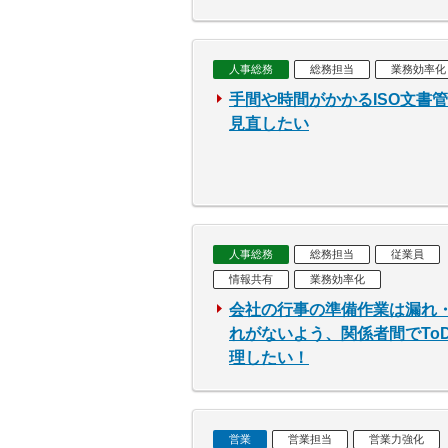
人事総務
総務担当
業務効率化
手間や時間がかかるISO文書
見直したい
人事総務
総務担当
従業員
情報共有
業務効率化
会社の行事の準備作業は漏れ
れがないよう、関係者間でTo
理したい！
営業
営業担当
営業力強化