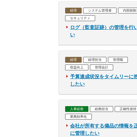
経理
システム管理者
内部統制
セキュリティ
ログ（監査証跡）の管理を行
い
経理
経理担当
管理職
収益向上
管理会計
予算達成状況をタイムリーに
したい
人事総務
総務担当
正確性保持
業務効率化
会社が所有する備品の情報を
に管理したい