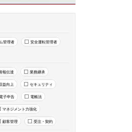
ム管理者
安全運転管理者
情報伝達
業務継承
収益向上
セキュリティ
電子申告
電帳法
マネジメント力強化
顧客管理
受注・契約