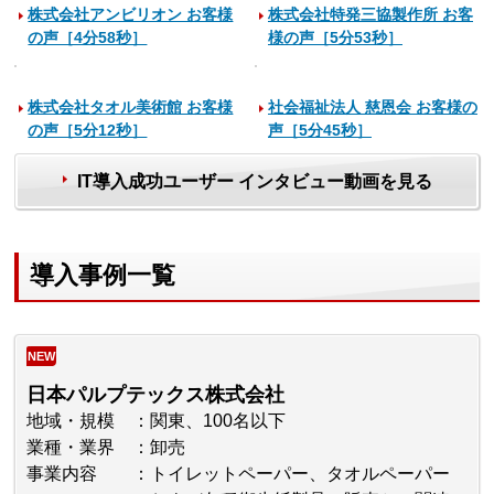
株式会社アンビリオン お客様
株式会社特発三協製作所 お客
の声［4分58秒］
様の声［5分53秒］
株式会社タオル美術館 お客様
社会福祉法人 慈恩会 お客様の
の声［5分12秒］
声［5分45秒］
IT導入成功ユーザー インタビュー動画を見る
導入事例一覧
NEW
日本パルプテックス株式会社
地域・規模
関東、100名以下
業種・業界
卸売
事業内容
トイレットペーパー、タオルペーパー