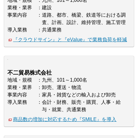
地域・規模
九州、101～1,000名
業種・業界
建設
事業内容
道路、都市、橋梁、鉄道等における調
査、計画、設計、維持管理、施工管理
導入業務
共通業務
『クラウドサイン』と『eValue』で業務負荷を軽減
不二貿易株式会社
地域・規模
九州、101～1,000名
業種・業界
卸売、運送・物流
事業内容
家具・雑貨などの輸入および卸売
導入業務
会計・財務、販売・購買、人事・給
与・就業、共通業務
商品数の増加に対応するため『SMILE』を導入