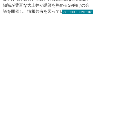
知識が豊富な大土井が講師を務めるSV向けの会
議を開催し、情報共有を図っています。しか
ページID：00296282
し、『Notta』の記録を通して大土井の臨店時の
やりとりを追えば、各SVがケースごとの対応の
リアルなヒントを得られるはずです。そうなれ
ば会議を単なる『情報共有』で終わらせず、
『情報は共有済み』の前提で今後の戦略などを
議論する場に昇華させられると期待していま
す」（古川氏）
DXへの出遅れがしばしば指摘されている介護業
界の中で、日本介護事業は『Notta』導入によっ
て大きな一歩を踏み出した。大土井氏は、「弊
社のような情報システム部門を持たない中小企
業にとって、豊富な最新商材を提案してくれる
大塚商会さんはとても心強い存在です」と話
す。今後も同社では、さまざまなソリューショ
ンの導入を検討し、DXを加速していく構えだ。
大塚商会担当者からのコメント