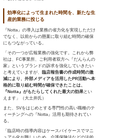
効率化によって生まれた時間を、新たな生
産的業務に投じる
『Notta』の導入は業務の省力化を実現しただけ
でなく、以前からの懸案に取り組む時間の確保
にもつながっている。
「その一つが広報業務の強化です。これから弊
社は、FC事業所、ご利用者双方へ『だんらんの
家』というブランドの訴求を強化していきたい
と考えていますが、
臨店報告書の作成時間の激
減により、外部メディアを活用したPR活動へ本
格的に取り組む時間が確保できたことは、
『Notta』がもたらしてくれた最大の効果
とい
えます」（大土井氏）
また、SVをはじめとする専門性の高い職種のテ
ィーチングへの『Notta』活用も期待されてい
る。
「臨店時の指導内容はケースバイケースでマニ
ュアル化が難しいため、介護保険法などの法的