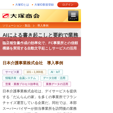
大塚IDとは
大塚ID新規登録
ログイン
メニュー
ソリューション・製品
導入事例
AIによる書き起こしと要約で業務
を省力化
臨店報告書作成の効率化で、FC事業所との信頼
構築を実現する自動文字起こしサービスの活用
日本介護事業株式会社 導入事例
サービス業
101～1,000名
AI・IoT
情報共有・会議システム
データ分析・活用
営業・業務プロセス効率化
業務データの活用
日本介護事業株式会社は、デイサービスを提供
する「だんらんの家」を多くの事業所でフラン
チャイズ運営している企業だ。同社では、本部
スーパーバイザーが担当事業所を訪問後の業務