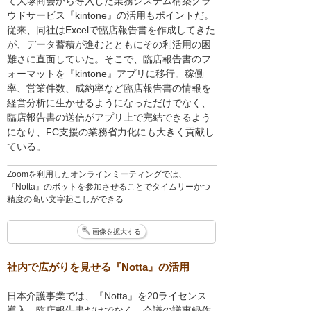
て大塚商会から導入した業務システム構築クラ
ウドサービス『kintone』の活用もポイントだ。
従来、同社はExcelで臨店報告書を作成してきた
が、データ蓄積が進むとともにその利活用の困
難さに直面していた。そこで、臨店報告書のフ
ォーマットを『kintone』アプリに移行。稼働
率、営業件数、成約率など臨店報告書の情報を
経営分析に生かせるようになっただけでなく、
臨店報告書の送信がアプリ上で完結できるよう
になり、FC支援の業務省力化にも大きく貢献し
ている。
Zoomを利用したオンラインミーティングでは、
『Notta』のボットを参加させることでタイムリーかつ
精度の高い文字起こしができる
画像を拡大する
社内で広がりを見せる『Notta』の活用
日本介護事業では、『Notta』を20ライセンス
導入。臨店報告書だけでなく、会議の議事録作