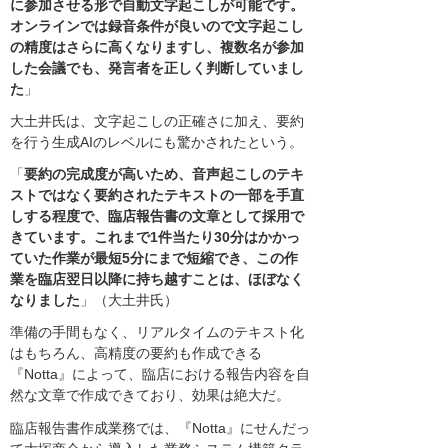
に参加させる形で自動文字起こしが可能です。
オンラインでは録音条件が良いので文字起こし
の精度はさらに高くなりますし、複数名が参加
した会議でも、発言者を正しく判断していまし
た
」
大土井氏は、文字起こしの正確さに加え、要約
を行う生成AIのレベルにも驚かされたという。
「
要約の完成度が高いため、音声起こしのテキ
ストではなく要約されたテキストの一部を手直
しする程度で、臨店報告書の文章として採用で
きています。これまで1件当たり30分はかかっ
ていた作業が最短5分にまで短縮でき、この作
業を臨店翌日以降に持ち越すことは、ほぼなく
なりました
」（大土井氏）
準備の手間もなく、リアルタイムのテキスト化
はもちろん、高精度の要約も作成できる
『Notta』によって、臨店における報告内容を自
然な文章で作成できており、効果は絶大だ。
臨店報告書作成業務では、『Notta』にせんだっ