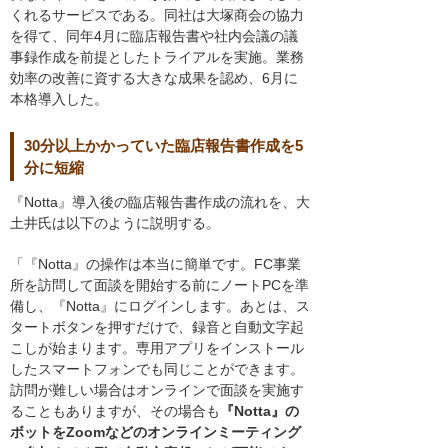
くれるサービスである。同社は大塚商会の協力
を得て、同年4月に臨店報告書や社内会議の議
事録作成を前提としたトライアルを実施。業務
効率の改善に資する大きな成果を認め、6月に
本格導入した。
30分以上かかっていた臨店報告書作成を5
分に短縮
『Notta』導入後の臨店報告書作成の流れを、大
土井氏は以下のように説明する。
「『Notta』の操作は本当に簡単です。FC事業
所を訪問して面談を開始する前にノートPCを準
備し、『Notta』にログインします。あとは、ス
タートボタンを押すだけで、録音と自動文字起
こしが始まります。専用アプリをインストール
したスマートフォンでも同じことができます。
訪問が難しい場合はオンラインで面談を実施す
ることもありますが、その場合も
『Notta』の
ボットをZoomなどのオンラインミーティング