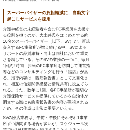
スーパーバイザーの負担軽減に、自動文字
起こしサービスを採用
介護や経営の未経験者を含むFC事業所を支援す
る役割を担うのが、大土井氏をはじめとする約
10名のスーパーバイザー（以下、SV）だ。新規
参入するFC事業所が増え続ける中、SVによる
サポートの品質維持・向上は同社において重要
さを増している。そのSVの業務の一つに、毎月
1回約2時間、担当のFC事業所を訪問して運営指
導などのコンサルティングを行う「臨店」があ
る。指導内容は「臨店報告書」として文書化さ
れ、相互の信頼関係構築と情報共有に役立てら
れる。また、数年に1回、各FC事業所が適切な
介護保険サービスを提供しているかを自治体が
調査する際にも臨店報告書の内容が重視される
ため、その作成は非常に重要といえる。
SVの臨店業務は、午前・午後にそれぞれ1事業
所ずつ訪問する場合が多いが、スケジュール次
第では1日3事業所へ臨店することもあるとい