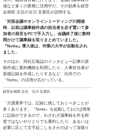
成など多くの業務に活用中だ。その効果を経営
企画部 主任の古川 文菜氏が説明する。
「
対面会議やオンラインミーティングの開催
時、以前は議事録作成の担当者を必ず置いて参
加者の発言をPCで手入力し、会議終了後に数時
間かけて議事録を取りまとめていました。
『Notta』導入後は、作業の大半が自動化され
ました
」
そのほか、同社広報誌のインタビュー記事の原
稿作成に要約機能を利用したり、人事担当者が
面接記録を作成したりするなど、社内での
『Notta』の活用が広がっている。
経営企画部 主任 古川 文菜氏
「介護業界では、記録に残しておくべきことが
多くあります。『Notta』を起動しておけば簡単
に記録ができるので、わざわざ議事録を作る程
度ではないやりとりでも要約したり、あるいは
必要に応じて文字起こしをさかのぼって深掘り