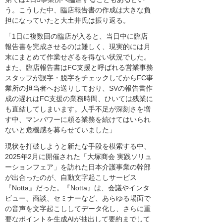
う。こうした中、臨店報告書の作成は大きな負
担になっていたと大土井氏は振り返る。
「1日に複数回の臨店が入ると、当日中に臨店
報告書を完成させるのは難しく、現実的には月
末にまとめて作業せざるを得ない状況でした。
また、臨店報告書はFC支援と呼ばれる営業事務
スタッフが誤字・脱字をチェックしてからFC事
業所の担当者へお送りしており、SVの報告書作
成の遅れはFC支援の業務時間、ひいては残業に
も直結してしまいます。人手不足が深刻さを増
す中、マンパワーに頼る業務を続けてはいられ
ないと危機感を募らせていました」
現状を打破しようと新たな手段を模索する中、
2025年2月に開催された「大塚商会 実践ソリュ
ーションフェア」を訪れた日本介護事業の幹部
が出合ったのが、自動文字起こしサービス
『Notta』だった。『Notta』は、会議やインタ
ビュー、商談、セミナーなど、あらゆる場面で
の音声を文字起こししてデータ化し、さらに重
要なポイントを生成AIが抽出して要約までして