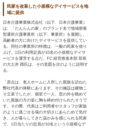
民家を改装した小規模なデイサービスを地
域に提供
日本介護事業株式会社（以下、日本介護事業）
は、「だんらんの家」のブランド名で地域密着
型通所介護事業所（以下、事業所）を展開し、
高齢者の方に向けたデイサービスを提供してい
る。同社の事業所の特徴は、一般の民家を借り
上げ、1日の利用定員が10名の小規模なデイサ
ービスを運営する点だ。FC 経営推進本部 部長
の大土井 酉氏は、その意図を次のように説明す
る。
「原点は、老人ホームに入所した親族を訪ねた
弊社代表の体験にあります。その施設は建物こ
そ立派でしたが、個室で一人、窓の外を眺めて
いた親族の方の姿に胸を締め付けられたそうで
す。その際、代表はご利用者やスタッフが家族
のように過ごせる場の大切さにあらためて気付
き、人が暮らしてきた温かみを感じられる民家
で、1日当たりの定員が10名という小規模なデ