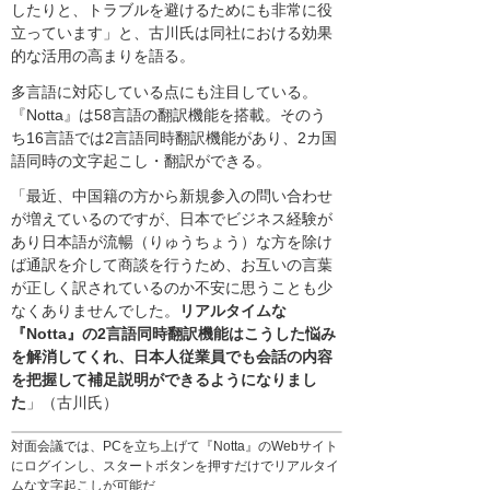
したりと、トラブルを避けるためにも非常に役
立っています」と、古川氏は同社における効果
的な活用の高まりを語る。
多言語に対応している点にも注目している。
『Notta』は58言語の翻訳機能を搭載。そのう
ち16言語では2言語同時翻訳機能があり、2カ国
語同時の文字起こし・翻訳ができる。
「最近、中国籍の方から新規参入の問い合わせ
が増えているのですが、日本でビジネス経験が
あり日本語が流暢（りゅうちょう）な方を除け
ば通訳を介して商談を行うため、お互いの言葉
が正しく訳されているのか不安に思うことも少
なくありませんでした。
リアルタイムな
『Notta』の2言語同時翻訳機能はこうした悩み
を解消してくれ、日本人従業員でも会話の内容
を把握して補足説明ができるようになりまし
た
」（古川氏）
対面会議では、PCを立ち上げて『Notta』のWebサイト
にログインし、スタートボタンを押すだけでリアルタイ
ムな文字起こしが可能だ