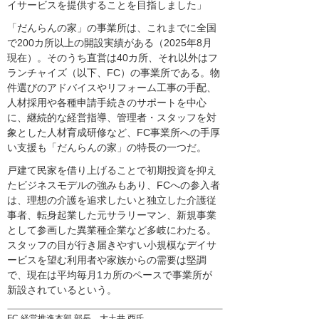
イサービスを提供することを目指しました」
「だんらんの家」の事業所は、これまでに全国
で200カ所以上の開設実績がある（2025年8月
現在）。そのうち直営は40カ所、それ以外はフ
ランチャイズ（以下、FC）の事業所である。物
件選びのアドバイスやリフォーム工事の手配、
人材採用や各種申請手続きのサポートを中心
に、継続的な経営指導、管理者・スタッフを対
象とした人材育成研修など、FC事業所への手厚
い支援も「だんらんの家」の特長の一つだ。
戸建て民家を借り上げることで初期投資を抑え
たビジネスモデルの強みもあり、FCへの参入者
は、理想の介護を追求したいと独立した介護従
事者、転身起業した元サラリーマン、新規事業
として参画した異業種企業など多岐にわたる。
スタッフの目が行き届きやすい小規模なデイサ
ービスを望む利用者や家族からの需要は堅調
で、現在は平均毎月1カ所のペースで事業所が
新設されているという。
FC 経営推進本部 部長 大土井 酉氏