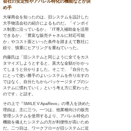
会社の安定性やアパレル特化の機能などが決
め手
大塚商会を知ったのは、旧システムを設計した
大手物流会社の紹介によるものだ。「インボイ
ス制度に沿っているか」「IT導入補助金を活用
できるか」「豊富な販売チャネルに対応可能
か」やコスト面といった条件を踏まえて数社に
絞り、慎重にヒアリングを重ねていった。
内藤氏は「旧システムと同じように全てをカス
タマイズしようとすると、莫大な金額がかかっ
てしまうと分かりました。そこで、『自分たち
にとって使い勝手のよいシステムを作り出すの
ではなく、自分たちからパッケージタイプのシ
ステムに慣れていく』という考え方に変わった
のです」と話す。
その上で『SMILE V ApaRevo』の導入を決めた
理由は、主に三つ。一つは、他業種向けの販売
管理システムを使用するより、アパレル特化の
機能を備えたシステムの方が利便性が高いため
だ。二つ目は、ワークフローが旧システムに近