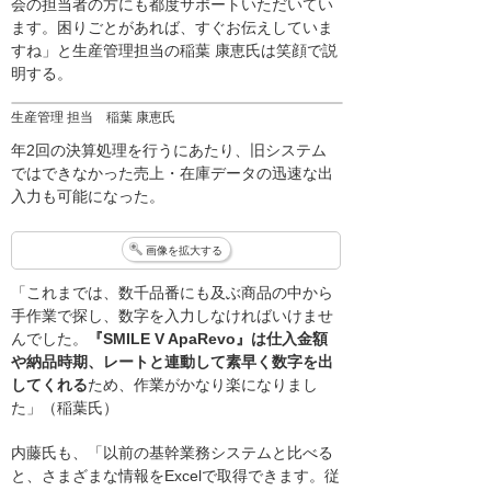
会の担当者の方にも都度サポートいただいてい
ます。困りごとがあれば、すぐお伝えしていま
すね」と生産管理担当の稲葉 康恵氏は笑顔で説
明する。
生産管理 担当 稲葉 康恵氏
年2回の決算処理を行うにあたり、旧システム
ではできなかった売上・在庫データの迅速な出
入力も可能になった。
画像を拡大する
「これまでは、数千品番にも及ぶ商品の中から
手作業で探し、数字を入力しなければいけませ
んでした。
『SMILE V ApaRevo』は仕入金額
や納品時期、レートと連動して素早く数字を出
してくれる
ため、作業がかなり楽になりまし
た」（稲葉氏）
内藤氏も、「以前の基幹業務システムと比べる
と、さまざまな情報をExcelで取得できます。従