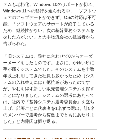
テムも老朽化。Windows 10のサポートが切れ、
Windows 11への移行を迫られる中、「ソフトウ
ェアのアップデートができず、OSの対応は不可
能」「ソフトウェアのサポートが終了している
ため、継続性がない。次の基幹業務システムを
探した方がよい」と大手物流会社の担当者から
告げられた。
「旧システムは、弊社に合わせて0からオーダ
ーメードをしたものです。まさに、かゆい所に
手が届くシステムでした。そのシステムを十数
年以上利用してきた社員も多かったため（シス
テムの入れ替えには）抵抗感があったのです
が、やむを得ず新しい販売管理システムを探す
ことになりました。システムの選考にあたって
は、社内で『基幹システム選考委員会』を立ち
上げ、部署ごとに代表者を1名ずつ選出。計5名
のメンバーで選考から稼働までともにあたりま
した」と内藤氏は振り返る。