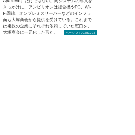
ApaRevo』だけではない。同システムの導入を
きっかけに、アンビリオンは複合機やPC、Wi-
Fi回線、オンプレミスサーバーなどのインフラ
面も大塚商会から提供を受けている。これまで
は複数の企業にそれぞれ依頼していた窓口を、
大塚商会に一元化した形だ。
ページID：00281293
「従来と同じ機能でコスト削減に貢献している
という点では、恩恵を受けていますね。今後社
内のDXを進めていくうえで、『ほかの企業では
こんな取り組みをしている』などといった気づ
きを盛り込みながら、提案を頂戴できる場を設
けていただけるのがうれしいです」と、内藤氏
は締めくくった。
大塚商会担当者からのコメント
「一般的なパッケージ商品よりも一歩踏み
込んだ最適なシステムをご提案します」