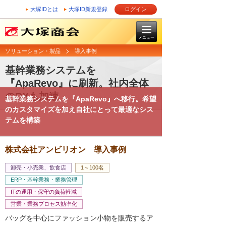
大塚IDとは
大塚ID新規登録
ログイン
メニュー
ソリューション・製品
導入事例
基幹業務システムを
『ApaRevo』に刷新。社内全体
のDXも加速
基幹業務システムを『ApaRevo』へ移行。希望
のカスタマイズを加え自社にとって最適なシス
テムを構築
株式会社アンビリオン 導入事例
卸売・小売業、飲食店
1～100名
ERP・基幹業務・業務管理
ITの運用・保守の負荷軽減
営業・業務プロセス効率化
バッグを中心にファッション小物を販売するア