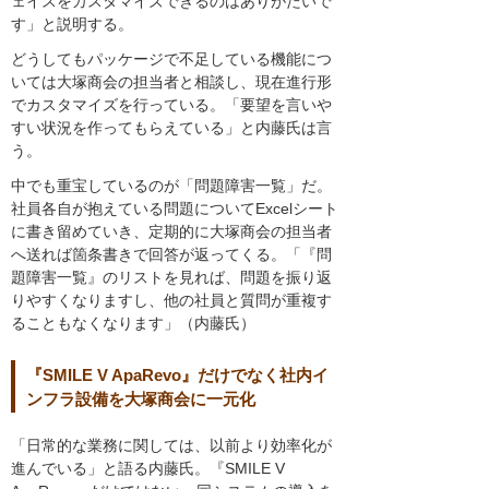
ェイスをカスタマイズできるのはありがたいで
す」と説明する。
どうしてもパッケージで不足している機能につ
いては大塚商会の担当者と相談し、現在進行形
でカスタマイズを行っている。「要望を言いや
すい状況を作ってもらえている」と内藤氏は言
う。
中でも重宝しているのが「問題障害一覧」だ。
社員各自が抱えている問題についてExcelシート
に書き留めていき、定期的に大塚商会の担当者
へ送れば箇条書きで回答が返ってくる。「『問
題障害一覧』のリストを見れば、問題を振り返
りやすくなりますし、他の社員と質問が重複す
ることもなくなります」（内藤氏）
『SMILE V ApaRevo』だけでなく社内イ
ンフラ設備を大塚商会に一元化
「日常的な業務に関しては、以前より効率化が
進んでいる」と語る内藤氏。『SMILE V