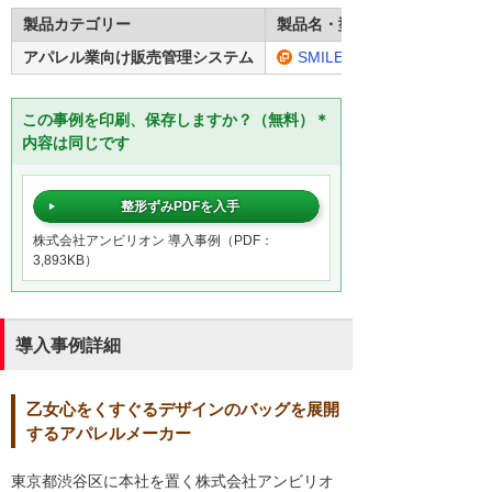
製品カテゴリー
製品名・型番
アパレル業向け販売管理システム
SMILE V ApaRevo
この事例を印刷、保存しますか？（無料）＊
内容は同じです
整形ずみPDFを入手
株式会社アンビリオン 導入事例（PDF：
3,893KB）
導入事例詳細
乙女心をくすぐるデザインのバッグを展開
するアパレルメーカー
東京都渋谷区に本社を置く株式会社アンビリオ