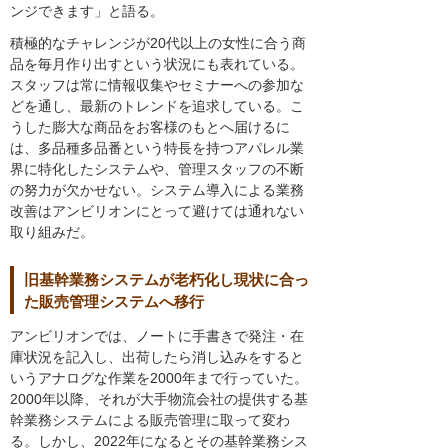
ンジできます」と語る。
積極的なチャレンジが20代以上の女性に合う商
品を毎月作り出すという状況にも表れている。
スタッフは常に情報収集やセミナーへの参加な
どを通し、最新のトレンドを追求している。こ
うした膨大な商品をお客様のもとへ届けるに
は、多品種多品番という特長を持つアパレル業
界に特化したシステムや、管理スタッフの不断
の努力が欠かせない。システム導入による業務
改善はアンビリオンにとって避けては通れない
取り組みだ。
旧基幹業務システムが老朽化し現状に合っ
た販売管理システムへ移行
アンビリオンでは、ノートに手書きで発注・在
庫状況を記入し、出荷したら消し込みをすると
いうアナログな作業を2000年まで行っていた。
2000年以降、それが大手物流会社の提供する基
幹業務システムによる販売管理に取って変わ
る。しかし、2022年になるとその基幹業務シス