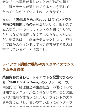
来は『この情報が欲しい』とわざわざ依頼をし
て、該当データが送られてくるという流れでし
たので、助かっていますね」とうなずく。
また、
『SMILE V ApaRevo』はウィンドウを
同時に複数開けるのも利点
だという。旧システ
ムの場合、一つ一つウィンドウを閉じたり開い
たりしながら操作しなくてはならなかったため
だ。稲葉氏は、「画面をチェックしつつ、並行
してほかのウィンドウで入力作業ができるのは
重宝しています」とほほえむ。
レイアウト調整の機能やカスタマイズでシス
テムを最適化
業務内容に合わせ、レイアウトを配置できるの
も『SMILE V ApaRevo』のメリットの一つ。
内藤氏は「経理担当や生産担当、部署によって
使用するメニューが全く異なります。自分の触
らない機能を非表示にしたり、フォントの大き
さを変えたりと、使いやすいようにインターフ