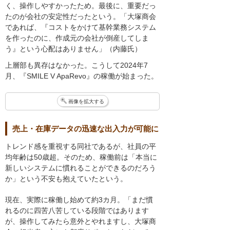
く、操作しやすかったため。最後に、重要だっ
たのが会社の安定性だったという。「大塚商会
であれば、『コストをかけて基幹業務システム
を作ったのに、作成元の会社が倒産してしま
う』という心配はありません」（内藤氏）
上層部も異存はなかった。こうして2024年7
月、『SMILE V ApaRevo』の稼働が始まった。
画像を拡大する
売上・在庫データの迅速な出入力が可能に
トレンド感を重視する同社であるが、社員の平
均年齢は50歳超。そのため、稼働前は「本当に
新しいシステムに慣れることができるのだろう
か」という不安も抱えていたという。
現在、実際に稼働し始めて約3カ月。「まだ慣
れるのに四苦八苦している段階ではあります
が、操作してみたら意外とやれますし、大塚商