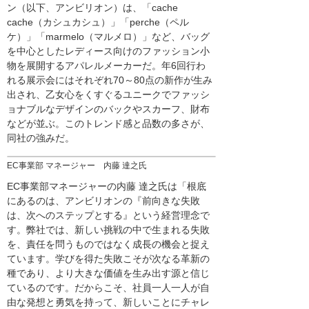
ン（以下、アンビリオン）は、「cache
cache（カシュカシュ）」「perche（ペル
ケ）」「marmelo（マルメロ）」など、バッグ
を中心としたレディース向けのファッション小
物を展開するアパレルメーカーだ。年6回行わ
れる展示会にはそれぞれ70～80点の新作が生み
出され、乙女心をくすぐるユニークでファッシ
ョナブルなデザインのバックやスカーフ、財布
などが並ぶ。このトレンド感と品数の多さが、
同社の強みだ。
EC事業部 マネージャー 内藤 達之氏
EC事業部マネージャーの内藤 達之氏は「根底
にあるのは、アンビリオンの『前向きな失敗
は、次へのステップとする』という経営理念で
す。弊社では、新しい挑戦の中で生まれる失敗
を、責任を問うものではなく成長の機会と捉え
ています。学びを得た失敗こそが次なる革新の
種であり、より大きな価値を生み出す源と信じ
ているのです。だからこそ、社員一人一人が自
由な発想と勇気を持って、新しいことにチャレ