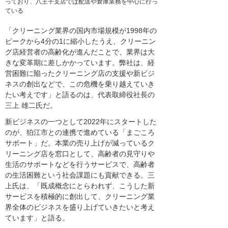
っており、八王子支店では配送や倉庫業務を中心に行っ
ている
「クリーニング業界の国内市場規模が1998年の
ピークから4分の1に縮小したうえ、クリーニン
グ店経営者の高齢化が進んだことで、業界は大
きな変革期に差しかかっています。弊社は、経
営困難に陥ったクリーニング店の支援や新ビジ
ネスの創出などで、この危機を乗り越えていき
たい考えです」と語るのは、代表取締役社長の
三上 雄二氏だ。
新ビジネスの一つとして2022年にスタートした
のが、狛江市との連携で進めている「まごころ
サポート」だ。本業の売り上げが減っているク
リーニング店を窓口として、高齢者の見守りや
生活のサポートなどを行うサービスで、高齢者
の生活困難という社会課題にも貢献できる。三
上氏は、「既成概念にとらわれず、こうした新
サービスを積極的に創出して、クリーニング業
界全体のビジネスを盛り上げていきたいと考え
ています」と語る。