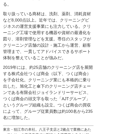
る。
取り扱っている商材は、洗剤、薬剤、消耗資材
など8,000点以上。近年では、クリーニングビ
ジネスの運営支援事業にも注力している。クリ
ーニング工場で使用する機器や資材の最適化を
図り、溶剤管理などを支援。専任のスタッフが
クリーニング店舗の設計・施工から運営、顧客
管理まで、一貫してアドバイスできるサポート
体制を整えていることが強みだ。
2019年には、約25店舗のクリーニング店を展開
する株式会社つくば商会（以下、つくば商会）
を子会社化。クリーニング業にも本格的に乗り
出した。旭化工と傘下のクリーニング店チェー
ンである有限会社ジョイランドリーサービス、
つくば商会の頭文字を取った「AJTグループ」
というグループ組織も設立。つくば商会の買収
によって、グループ従業員数は約100名から235
名に増加した。
東京・狛江市の本社。八王子支店と2拠点で業務にあた