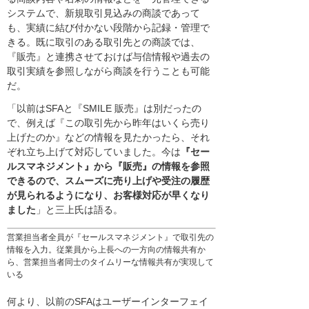
システムで、新規取引見込みの商談であって
も、実績に結び付かない段階から記録・管理で
きる。既に取引のある取引先との商談では、
『販売』と連携させておけば与信情報や過去の
取引実績を参照しながら商談を行うことも可能
だ。
「以前はSFAと『SMILE 販売』は別だったの
で、例えば『この取引先から昨年はいくら売り
上げたのか』などの情報を見たかったら、それ
ぞれ立ち上げて対応していました。今は
『セー
ルスマネジメント』から『販売』の情報を参照
できるので、スムーズに売り上げや受注の履歴
が見られるようになり、お客様対応が早くなり
ました
」と三上氏は語る。
営業担当者全員が『セールスマネジメント』で取引先の
情報を入力。従業員から上長への一方向の情報共有か
ら、営業担当者同士のタイムリーな情報共有が実現して
いる
何より、以前のSFAはユーザーインターフェイ