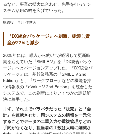
るなど、事業の拡大に合わせ、先手を打ってシ
ステム活用の幅を広げていった。
取締役 早川 佳世氏
『DX統合パッケージ』へ刷新、棚卸し資
産が22％も減少
2025年には、導入から約6年が経過して更新時
期を迎えていた『SMILE V』を『DX統合パッケ
ージ』へとバージョンアップした。『DX統合パ
ッケージ』は、基幹業務系の『SMILE V 2nd
Edition』と、『ワークフロー』などの機能を持
つ情報系の『eValue V 2nd Edition』を統合した
システムで、この刷新によりいくつかの課題解
決に着手した。
まず、
それまでバラバラだった『販売』と『会
計』を連携させた。両システムの情報を一元化
することでデータの二重入力や重複管理などの
手間がなくなり、担当者の工数は大幅に削減さ