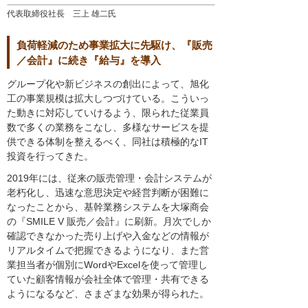
代表取締役社長 三上 雄二氏
負荷軽減のため事業拡大に先駆け、『販売
／会計』に続き『給与』を導入
グループ化や新ビジネスの創出によって、旭化
工の事業規模は拡大しつづけている。こういっ
た動きに対応していけるよう、限られた従業員
数で多くの業務をこなし、多様なサービスを提
供できる体制を整えるべく、同社は積極的なIT
投資を行ってきた。
2019年には、従来の販売管理・会計システムが
老朽化し、迅速な意思決定や経営判断が困難に
なったことから、基幹業務システムを大塚商会
の『SMILE V 販売／会計』に刷新。月次でしか
確認できなかった売り上げや入金などの情報が
リアルタイムで把握できるようになり、また営
業担当者が個別にWordやExcelを使って管理し
ていた顧客情報が会社全体で管理・共有できる
ようになるなど、さまざまな効果が得られた。