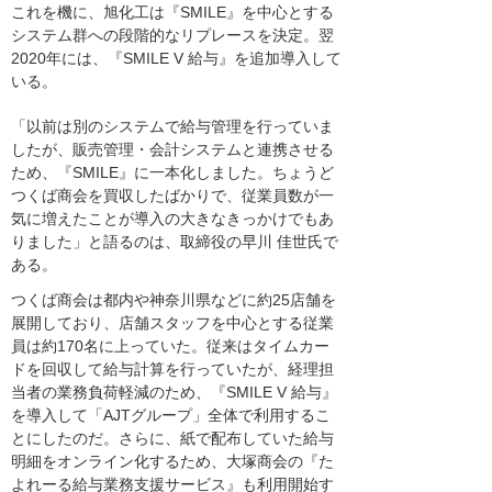
これを機に、旭化工は『SMILE』を中心とする
システム群への段階的なリプレースを決定。翌
2020年には、『SMILE V 給与』を追加導入して
いる。
「以前は別のシステムで給与管理を行っていま
したが、販売管理・会計システムと連携させる
ため、『SMILE』に一本化しました。ちょうど
つくば商会を買収したばかりで、従業員数が一
気に増えたことが導入の大きなきっかけでもあ
りました」と語るのは、取締役の早川 佳世氏で
ある。
つくば商会は都内や神奈川県などに約25店舗を
展開しており、店舗スタッフを中心とする従業
員は約170名に上っていた。従来はタイムカー
ドを回収して給与計算を行っていたが、経理担
当者の業務負荷軽減のため、『SMILE V 給与』
を導入して「AJTグループ」全体で利用するこ
とにしたのだ。さらに、紙で配布していた給与
明細をオンライン化するため、大塚商会の『た
よれーる給与業務支援サービス』も利用開始す