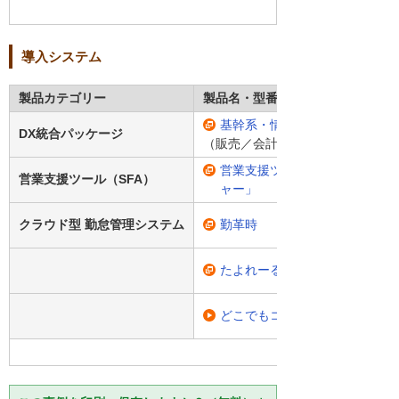
導入システム
製品カテゴリー
製品名・型番
基幹系・情報系一体型システム
DX統合パッケージ
（販売／会計／給与／ワークフロ
営業支援ツール「DX統合パッケ
営業支援ツール（SFA）
ャー」
クラウド型 勤怠管理システム
勤革時
たよれーる らくらくEDR
どこでもコネクトリモート