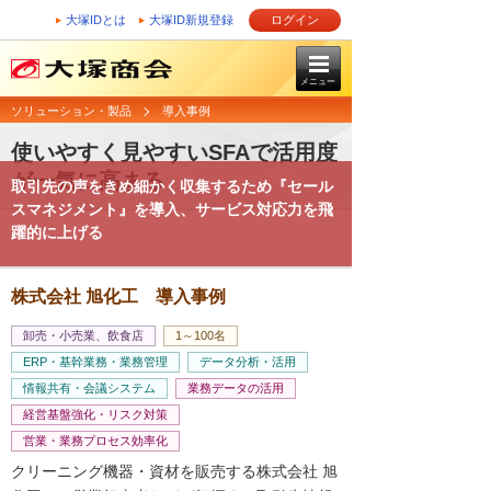
大塚IDとは
大塚ID新規登録
ログイン
メニュー
ソリューション・製品
導入事例
使いやすく見やすいSFAで活用度
が一気に高まる
取引先の声をきめ細かく収集するため『セール
スマネジメント』を導入、サービス対応力を飛
躍的に上げる
株式会社 旭化工 導入事例
卸売・小売業、飲食店
1～100名
ERP・基幹業務・業務管理
データ分析・活用
情報共有・会議システム
業務データの活用
経営基盤強化・リスク対策
営業・業務プロセス効率化
クリーニング機器・資材を販売する株式会社 旭