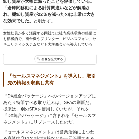
卸し資産が大幅に減ったことを評価している。
「倉庫間移動による計算間違いなどが解消さ
れ、棚卸し資産が22％も減ったのは非常に大き
な効果でした」
と明かす。
女性社員が多く活躍する同社では社内業務環境の整備に
も積極的で、複合機やプリンター、ビジネスフォン、セ
キュリティシステムなども大塚商会から導入している
画像を拡大する
『セールスマネジメント』を導入し、取引
先の情報を収集し共有
『DX統合パッケージ』へのバージョンアップに
あたり特筆すべき取り組みは、SFAの刷新だ。
従来は、別のSFAを使用していたが、それを
『DX統合パッケージ』に含まれる『セールスマ
ネジメント』にリプレースしたのだ。
『セールスマネジメント』は営業活動にまつわ
る商談内容や名刺の情報などを一元管理できる