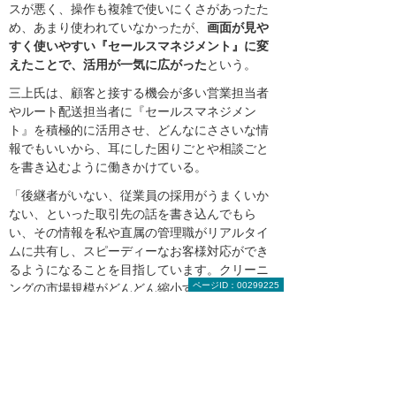
スが悪く、操作も複雑で使いにくさがあったた
め、あまり使われていなかったが、
画面が見や
すく使いやすい『セールスマネジメント』に変
えたことで、活用が一気に広がった
という。
三上氏は、顧客と接する機会が多い営業担当者
やルート配送担当者に『セールスマネジメン
ト』を積極的に活用させ、どんなにささいな情
報でもいいから、耳にした困りごとや相談ごと
を書き込むように働きかけている。
「後継者がいない、従業員の採用がうまくいか
ない、といった取引先の話を書き込んでもら
い、その情報を私や直属の管理職がリアルタイ
ムに共有し、スピーディーなお客様対応ができ
るようになることを目指しています。クリーニ
ページID：00299225
ングの市場規模がどんどん縮小する中、お困り
ごとを抱える取引先の状況にいち早く気付き、
支援のための対応を迅速に行っていきたいで
す」と三上氏。
まずは旭化工で定着を図り、ゆくゆくは「AJT
グループ」の全従業員約250名が『セールスマ