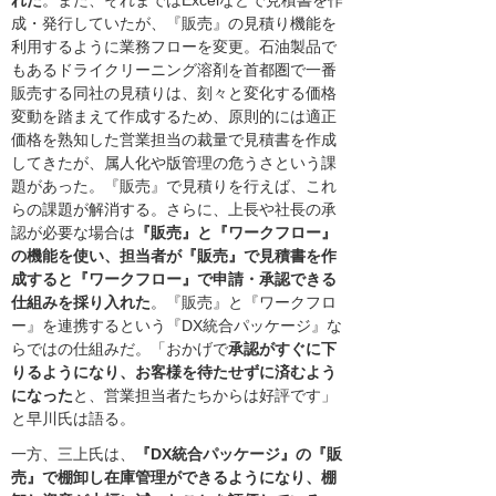
れた
。また、それまではExcelなどで見積書を作
成・発行していたが、『販売』の見積り機能を
利用するように業務フローを変更。石油製品で
もあるドライクリーニング溶剤を首都圏で一番
販売する同社の見積りは、刻々と変化する価格
変動を踏まえて作成するため、原則的には適正
価格を熟知した営業担当の裁量で見積書を作成
してきたが、属人化や版管理の危うさという課
題があった。『販売』で見積りを行えば、これ
らの課題が解消する。さらに、上長や社長の承
認が必要な場合は
『販売』と『ワークフロー』
の機能を使い、担当者が『販売』で見積書を作
成すると『ワークフロー』で申請・承認できる
仕組みを採り入れた
。『販売』と『ワークフロ
ー』を連携するという『DX統合パッケージ』な
らではの仕組みだ。「おかげで
承認がすぐに下
りるようになり、お客様を待たせずに済むよう
になった
と、営業担当者たちからは好評です」
と早川氏は語る。
一方、三上氏は、
『DX統合パッケージ』の『販
売』で棚卸し在庫管理ができるようになり、棚