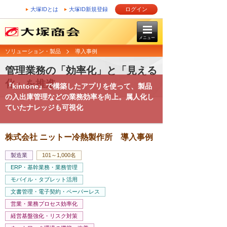
大塚IDとは
大塚ID新規登録
ログイン
メニュー
ソリューション・製品
導入事例
管理業務の「効率化」と「見える
化」を推進
『kintone』で構築したアプリを使って、製品
の入出庫管理などの業務効率を向上。属人化し
ていたナレッジも可視化
株式会社 ニットー冷熱製作所 導入事例
製造業
101～1,000名
ERP・基幹業務・業務管理
モバイル・タブレット活用
文書管理・電子契約・ペーパーレス
営業・業務プロセス効率化
経営基盤強化・リスク対策