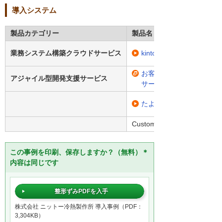
導入システム
製品カテゴリー
製品名・型番
業務システム構築クラウドサービス
kintone
お客様の「これが欲しい
アジャイル型開発支援サービス
サービス
たよれーる kintone 伴
Customine
この事例を印刷、保存しますか？（無料）＊
内容は同じです
整形ずみPDFを入手
株式会社 ニットー冷熱製作所 導入事例（PDF：
3,304KB）