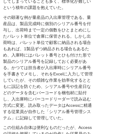
してしまっていることも多く、標準化が難しい
という積年の課題を抱えていた。
その顕著な例が量産品の入出庫管理である。量
産品は、製品完成時に個別のシリアル番号を付
与し、出荷時まで一定の個数をひとまとめにし
たパレット単位で倉庫に保管される。しかし出
荷時は、パレット単位で顧客に納品される場合
もあれば、1製品ずつ納品される場合もあるた
め、入庫時にはパレット番号とひも付けた形で
製品のシリアル番号を記録しておく必要があ
る。かつては担当者が入出庫時にシリアル番号
を手書きでメモし、それをExcelに入力して管理
していたが、その煩雑な作業を効率化するとと
もに誤記を防ぐため、シリアル番号や生産日な
どのデータを含むバーコードを梱包材に貼付
し、入出庫時にバーコードリーダーで読み込む
方式に変更。読み取ったデータはAccessに精通
する従業員が自作した「シリアル番号管理シス
テム」に記録して管理していた。
この仕組み自体は便利なものだったが、Access
の詳細を把握しているのが自作した従業員のみ