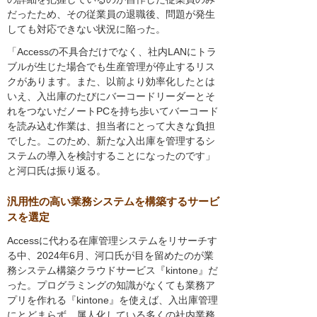
だったため、その従業員の退職後、問題が発生
しても対応できない状況に陥った。
「Accessの不具合だけでなく、社内LANにトラ
ブルが生じた場合でも生産管理が停止するリス
クがあります。また、以前より効率化したとは
いえ、入出庫のたびにバーコードリーダーとそ
れをつないだノートPCを持ち歩いてバーコード
を読み込む作業は、担当者にとって大きな負担
でした。このため、新たな入出庫を管理するシ
ステムの導入を検討することになったのです」
と河口氏は振り返る。
汎用性の高い業務システムを構築するサービ
スを選定
Accessに代わる在庫管理システムをリサーチす
る中、2024年6月、河口氏が目を留めたのが業
務システム構築クラウドサービス『kintone』だ
った。プログラミングの知識がなくても業務ア
プリを作れる『kintone』を使えば、入出庫管理
にとどまらず、属人化している多くの社内業務