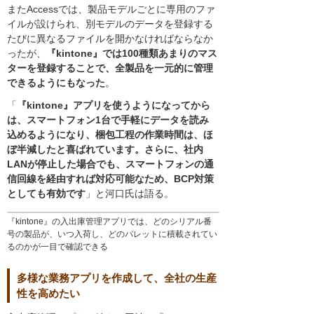
またAccessでは、製品モデルごとに専用のファ
イルが設けられ、別モデルのデータを登録する
たびに異なるファイルを開かなければならなか
ったが、
『kintone』では100種類あまりのマス
ターを登録することで、全製品を一元的に管理
できるようにもなった
。
「
『kintone』アプリを使うようになってから
は、スマートフォン1台で手軽にデータを読み
込めるようになり、梱包工程の作業時間は、ほ
ぼ半減したと喜ばれています。さらに、社内
LANが停止した場合でも、スマートフォンの通
信回線を経由すれば対応可能なため、BCP対策
としても有効です
」と河口氏は語る。
『kintone』の入出庫管理アプリでは、どのシリアル番
号の製品が、いつ入荷し、どのパレットに積載されてい
るのかが一目で確認できる
多様な業務アプリを作成して、全社の生産
性を高めたい