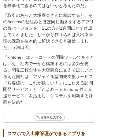
を標準化できるのではないかと考えたのだ。
「取引のあった大塚商会さんに相談すると、そ
のAccessの仕組みとほぼ同じ働きをするアプリ
の仮バージョンを、SEの方が1週間ほどで作成
してくれました。しっかり作り込めば入出庫管
理の課題を抜本的に解決できると確信しまし
た」（河口氏）
『kintone』はノーコードの開発ツールであると
はいえ、社内で一から構築するには労力が要
る。開発工程全体を大塚商会に支えてほしいと
考えた同社は、アジャイル型開発支援サービス
『お客様の「これが欲しい！」にこたえる訪問
開発サービス』と『たよれーる kintone 伴走支
援サービス』を活用し、システムを刷新する計
画を決めた。
画像を拡大する
スマホで入出庫管理ができるアプリを