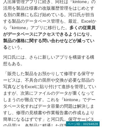
入出庫管理アプリに続き、同社は『kintone』の
活用を製品仕様書の改版履歴管理をはじめとす
る別の業務にも広げ始めている。河口氏が担当
する製品のデータベース管理も、最近、Excelか
ら『kintone』アプリに移行した。
多くの従業員
がデータベースにアクセスできるようになり、
製品の価格に関する問い合わせなどが減ってい
る
という。
河口氏には、さらに新しいアプリを構築する構
想もある。
「販売した製品をお預かりして修理する保守サ
ービスは、不具合の箇所や交換が必要な部品の
写真などをExcelに貼り付けて進捗を管理してい
ますが、次第にファイルのデータが重くなって
しまうのが難点です。これを『kintone』でデー
タベース化すればデータ容量の問題は解決しま
すし、修理の見積書や作業報告書の作成もより
簡単になるはずです」と河口氏。保守サービス
ページID：00294628
の品質は、各製品に精通した従業員の知識や経
験に依存しており、対応が特定の従業員に限ら
れる場合が多い。そうしたナレッジを