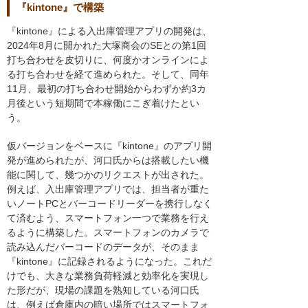
『kintone』で構築
『kintone』による入出庫管理アプリの開発は、
2024年8月に開かれた大塚商会のSEとの第1回
打ち合わせを皮切りに、何度かオンラインによ
る打ち合わせを経て進められた。そして、同年
11月、最初の打ち合わせ開始からわずか約3カ
月後という短期間で本稼働にこぎ着けたとい
う。
仮バージョンをベースに『kintone』のアプリ開
発が進められたが、河口氏からは搭載したい機
能に関して、幾つかのリクエストが出された。
例えば、入出庫管理アプリでは、担当者が重た
いノートPCとバーコードリーダーを携行しなく
て済むよう、スマートフォン一つで業務を行え
るように構築した。スマートフォンのカメラで
読み込んだバーコードのデータが、そのまま
『kintone』に記録されるようになった。これだ
けでも、大きな業務負荷軽減と効率化を実現し
た形だが、現場の課題を熟知している河口氏
は、例えば倉庫内の暗い場所ではスマートフォ