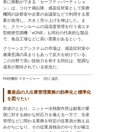
単に移動ができる「セーフティパーティショ
ン」は、コロナ禍以降、感染症対策として医療
機関の診察室や企業の会議室などで利用する需
要が急増し、大きく売り上げを伸ばした。ま
た、クリーンルームの温湿度管理を行う省エネ
型精密空調機「eONE」も同社の代表的な製品
で、食品工場などに高い需要があるという。
クリーンエアシステムの市場は、感染症対策や
健康意識の高まりもあって拡大を続けている。
この分野で高い技術力を有する同社は、堅調な
成長が期待されている状況だ。
FA特機部 マネージャー 河口 滋氏
量産品の入出庫管理業務の効率化と標準化
を図りたい
前述のとおり、ニットー冷熱製作所は顧客の要
望に対する細かな対応力を備える一方で、生産
管理などに関わる業務を特定の従業員が抱え込
みがちになり、その従業員独自のやり方が確立