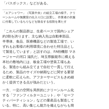
「パスボックス」などがある。
「エアシャワー」（写真中央）の組立工場の様子。クリ
ーンルームや無菌室の出入り口に設置し、作業者の衣服
に付着しているちりなどを除去する役割を果たす
「これらの製品群は、生産ベースで国内シェア
約3割を誇ります。主な納入先は自動車部品、
半導体、食品、医療機器などの製造工場で、い
ずれもお客様の利用環境に合わせた特注品とし
て製造しています」と話すのは、FA特機部 マネ
ージャーの河口 滋氏だ。埼玉県飯能市に構える
本社の敷地内には、板金工場や塗装工場もあ
る。製造から組み立てまで自社で一貫して行え
るため、製品のサイズや納期などに関する要望
に柔軟に応えられ、アフターサービスもきめ細
かく提供できる点が強みだという。
一方、一定の空間を局所的にクリーンルーム化
する「ファンフィルターユニット」や「セーフ
ティパーティション」などの量産品も製造して
いる。特に、高い集じん能力を備えながらも簡