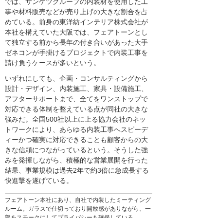
では、サンゲツグループの内装材を使用した工
事や材料販売などが売り上げの大きな割合を占
めている。前身の東洋紡インテリア株式会社が
本社を構えていた大阪では、フェアトーンとし
て独立する前から長年の付き合いがあった大手
ゼネコンが手掛けるプロジェクトで内装工事を
請け負うケースが多いという。
いずれにしても、企画・コンサルティングから
設計・デザイン、内装施工、家具・設備施工、
アフターサポートまで、全てをワンストップで
対応できる体制を整えている点が同社の大きな
強みだ。全国500社以上に上る協力会社のネッ
トワークにより、あらゆる内装工事へスピーデ
ィーかつ確実に対応できることも顧客からの大
きな信頼につながっているという。そうした強
みを発揮しながら、積極的な営業展開を行った
結果、事業規模は過去2年で約3倍に急成長する
快進撃を遂げている。
フェアトーン本社にあり、自社で内装したミーティング
ルーム。ガラスで仕切っており開放感がありながら、一
部をスモークにしてプライバシーも確保している