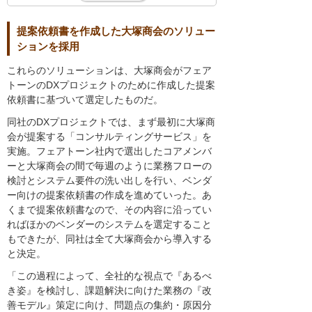
提案依頼書を作成した大塚商会のソリュー
ションを採用
これらのソリューションは、大塚商会がフェア
トーンのDXプロジェクトのために作成した提案
依頼書に基づいて選定したものだ。
同社のDXプロジェクトでは、まず最初に大塚商
会が提案する「コンサルティングサービス」を
実施。フェアトーン社内で選出したコアメンバ
ーと大塚商会の間で毎週のように業務フローの
検討とシステム要件の洗い出しを行い、ベンダ
ー向けの提案依頼書の作成を進めていった。あ
くまで提案依頼書なので、その内容に沿ってい
ればほかのベンダーのシステムを選定すること
もできたが、同社は全て大塚商会から導入する
と決定。
「この過程によって、全社的な視点で『あるべ
き姿』を検討し、課題解決に向けた業務の『改
善モデル』策定に向け、問題点の集約・原因分