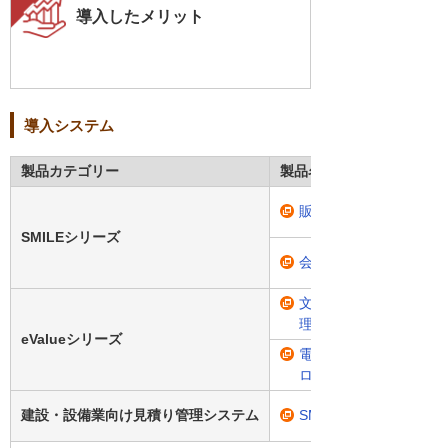
導入したメリット
導入システム
製品カテゴリー
製品名・型番
販売管理システム「SMIL
SMILEシリーズ
会計システム「SMILE 
文書管理システム「eVal
理」
eValueシリーズ
電子申請・承認システム「e
ロー」
建設・設備業向け見積り管理システム
SMILE V 2nd Editio