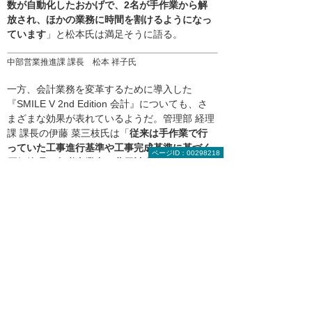
数が自動化したおかげで、2名が手作業から解
放され、ほかの業務に時間を割けるようになっ
ています
」と松本氏は満足そうに語る。
中部営業推進課 課長 松本 祥子氏
一方、会計業務を変革するために導入した
『SMILE V 2nd Edition 会計』についても、さ
まざまな効果が表れているようだ。管理部 経理
課 課長の伊藤 菜三枝氏は「
従来は手作業で行
っていた工事進行基準や工事完成基準に基づく
ページID：00298218
原価管理、免税事業者の費用計上、Excelで作
成していた予算実績対比の計算などが自動化し
ました。タイムリーに数字を把握できるうえ、
書類を見ずに作業できるのでペーパーレス化も
進んでいます
」と語る。今後は、『SMILE』シ
リーズのデータを自由な帳票に加工できる
『SMILE V 2nd Edition Custom AP Builder』を
使って、「管理会計や経営分析などにデータを
活用していきたい」と伊藤氏。フェアトーンの
DX推進はますます加速しそうだ。