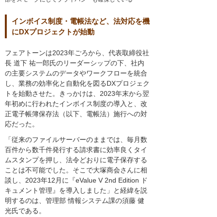
インボイス制度・電帳法など、法対応を機
にDXプロジェクトが始動
フェアトーンは2023年ごろから、代表取締役社
長 道下 祐一郎氏のリーダーシップの下、社内
の主要システムのデータやワークフローを統合
し、業務の効率化と自動化を図るDXプロジェク
トを始動させた。きっかけは、2023年末から翌
年初めに行われたインボイス制度の導入と、改
正電子帳簿保存法（以下、電帳法）施行への対
応だった。
「従来のファイルサーバーのままでは、毎月数
百件から数千件発行する請求書に効率良くタイ
ムスタンプを押し、法令どおりに電子保存する
ことは不可能でした。そこで大塚商会さんに相
談し、2023年12月に『eValue V 2nd Edition ド
キュメント管理』を導入しました」と経緯を説
明するのは、管理部 情報システム課の須藤 健
光氏である。