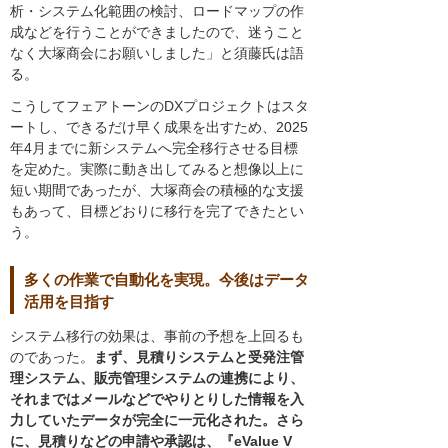
析・システム化範囲の検討、ロードマップの作
成などを行うことができましたので、迷うこと
なく大塚商会にお願いしました」と須藤氏は語
る。
こうしてフェアトーンのDXプロジェクトはスタ
ートし、できるだけ早く成果を出すため、2025
年4月までに新システムへ完全移行させる目標
を定めた。実際に動き出してみると想像以上に
短い期間であったが、大塚商会の積極的な支援
もあって、目標どおりに移行を完了できたとい
う。
多くの作業で自動化を実現。今後はデータ
活用を目指す
システム移行の効果は、事前の予想を上回るも
のであった。
まず、見積りシステムと受発注管
理システム、販売管理システムの連携により、
それまではメールなどでやりとりした情報を入
力していたデータが完全に一元化された。さら
に、見積りなどの申請や承認は、『eValue V