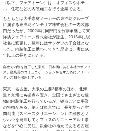
（以下、フェアトーン）は、オフィスやホテ
ル、住宅などの内装施工を行う企業である。
もともとは大手素材メーカーの東洋紡グループ
に属する東洋紡インテリア株式会社の一内装部
門だったが、2002年に同部門を分割承継して東
洋紡フェアトーン株式会社が誕生。2016年に現
社名に変更し、翌年にはサンゲツの子会社とな
った。内装施工に携わってきた歴史は、実に60
年以上の長きにわたる。
自社で内装を施工した東京・日本橋にある本社のオフィ
ス。従業員のコミュニケーションを促すためにフリーア
ドレス制を採用している
東京、名古屋、大阪の主要3都市のほか、北海
道と九州にも拠点を置き、全国でさまざまな建
物の内装施工を行っているが、拠点ごとに事業
の特徴がある。例えば東京では、長年培った空
間創造（スペースクリエーション）の経験とノ
ウハウを発揮してオフィスのリニューアル工事
などを中心に受注。親会社の地元である名古屋