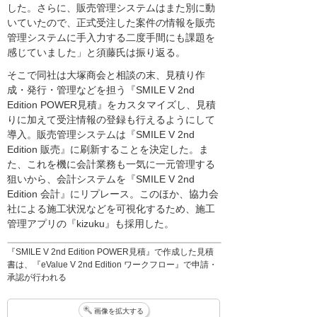
した。さらに、販売管理システムはまた別に動
いていたので、正式受注した案件の情報を販売
管理システムに手入力する二度手間にも課題を
感じていました」と須藤氏は振り返る。
そこで同社は大塚商会と相談の末、見積り作
成・発行・管理などを担う『SMILE V 2nd
Edition POWER見積』をカスタマイズし、見積
りに加えて受注情報の登録も行えるようにして
導入。販売管理システムは『SMILE V 2nd
Edition 販売』に刷新することを決定した。ま
た、これを機に会計業務も一気に一元管理する
狙いから、会計システムを『SMILE V 2nd
Edition 会計』にリプレース。このほか、協力会
社による施工状況などを可視化するため、施工
管理アプリの『kizuku』も採用した。
『SMILE V 2nd Edition POWER見積』で作成した見積
書は、『eValue V 2nd Edition ワークフロー』で申請・
承認が行われる
画像を拡大する