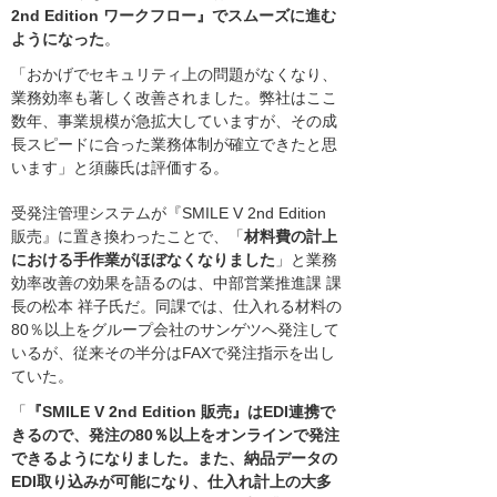
2nd Edition ワークフロー』でスムーズに進む
ようになった
。
「おかげでセキュリティ上の問題がなくなり、
業務効率も著しく改善されました。弊社はここ
数年、事業規模が急拡大していますが、その成
長スピードに合った業務体制が確立できたと思
います」と須藤氏は評価する。
受発注管理システムが『SMILE V 2nd Edition
販売』に置き換わったことで、「
材料費の計上
における手作業がほぼなくなりました
」と業務
効率改善の効果を語るのは、中部営業推進課 課
長の松本 祥子氏だ。同課では、仕入れる材料の
80％以上をグループ会社のサンゲツへ発注して
いるが、従来その半分はFAXで発注指示を出し
ていた。
「
『SMILE V 2nd Edition 販売』はEDI連携で
きるので、発注の80％以上をオンラインで発注
できるようになりました。また、納品データの
EDI取り込みが可能になり、仕入れ計上の大多