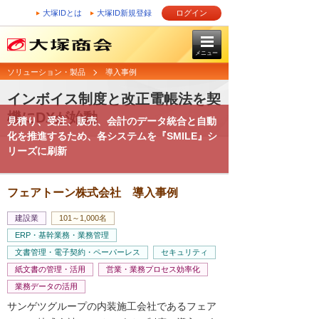
大塚IDとは
大塚ID新規登録
ログイン
メニュー
ソリューション・製品
導入事例
インボイス制度と改正電帳法を契
機にDXが始動
見積り、受注、販売、会計のデータ統合と自動
化を推進するため、各システムを『SMILE』シ
リーズに刷新
フェアトーン株式会社 導入事例
建設業
101～1,000名
ERP・基幹業務・業務管理
文書管理・電子契約・ペーパーレス
セキュリティ
紙文書の管理・活用
営業・業務プロセス効率化
業務データの活用
サンゲツグループの内装施工会社であるフェア