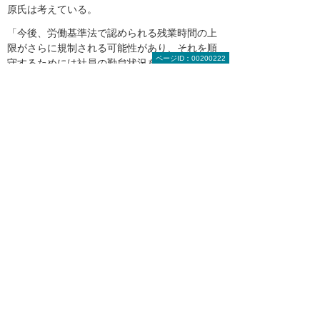
原氏は考えている。
「今後、労働基準法で認められる残業時間の上
限がさらに規制される可能性があり、それを順
ページID：00200222
守するためには社員の勤怠状況をタイムリーに
把握しておく必要があります。月の前半の残業
が多かった社員に、後半はなるべく残業をさせ
ないようにするといった対策を講じるために
も、システム化は不可欠だと考えています」
菅原氏はそう語り、引き続き配送や労務管理の
業務効率を上げるため、自社の事業にマッチす
る的確なソリューションを提案してほしいと、
大塚商会への要望を口にした。
大塚商会担当者からのコメント
「さらなる業務改善のため、カスタマイズ
を含めた最適なご提案をします」
有限会社T・トレジャー様は、『トラックスタ