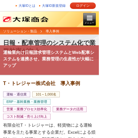
大塚IDとは
大塚ID新規登録
ログイン
メニュー
ソリューション・製品
導入事例
日報・配車管理のシステム化で業
務効率が向上
運輸業向け日報請求管理システムとWeb配車シ
ステムを連携させ、業務管理の生産性が大幅に
アップ
T・トレジャー株式会社 導入事例
運輸・通信業
101～1,000名
ERP・基幹業務・業務管理
営業・業務プロセス効率化
業務データの活用
コスト削減・売り上げ向上
有限会社T・トレジャーは、軽貨物による運輸
事業を主たる事業とする企業だ。Excelによる煩