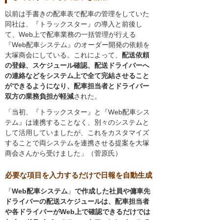
以前は手書きの配車表で配車の管理をしていた
同社は、『トラックスター』の導入と前後し
て、Web上で配車業務の一括管理が行える
『Web配車システム』のオーダー開発の依頼を
大塚商会にしている。これによって、
配送依頼
の登録、スケジュール確認、配送ドライバーへ
の連絡などをシステム上で全て完結させること
ができるようになり、配車担当者とドライバー
双方の業務負担が軽減
された。
「当初、『トラックスター』と『Web配車シス
テム』は連携することなく、別々のシステムと
して活用していましたが、これをカスタマイズ
することで両システムを連携させる提案を大塚
商会さんから受けました」（菅原氏）
必要な項目を入力するだけで日報を自動生成
『
Web配車システム
』
で作成した社員や傭車先
ドライバーの配送スケジュールは、配車担当者
や各ドライバーがWeb上で確認できるだけでは