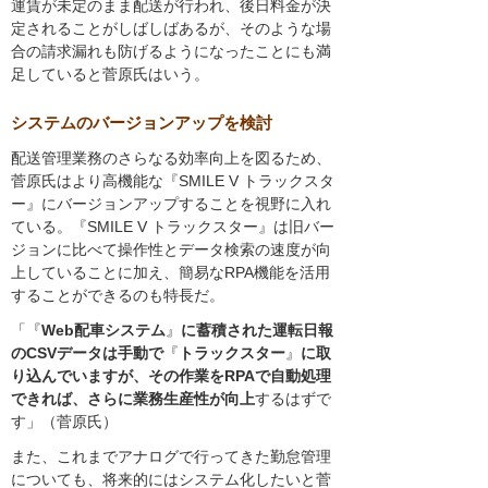
運賃が未定のまま配送が行われ、後日料金が決
定されることがしばしばあるが、そのような場
合の請求漏れも防げるようになったことにも満
足していると菅原氏はいう。
システムのバージョンアップを検討
配送管理業務のさらなる効率向上を図るため、
菅原氏はより高機能な『SMILE V トラックスタ
ー』にバージョンアップすることを視野に入れ
ている。『SMILE V トラックスター』は旧バー
ジョンに比べて操作性とデータ検索の速度が向
上していることに加え、簡易なRPA機能を活用
することができるのも特長だ。
「『
Web配車システム
』
に蓄積された運転日報
のCSVデータは手動で
『
トラックスター
』
に取
り込んでいますが、その作業をRPAで自動処理
できれば、さらに業務生産性が向上
するはずで
す」（菅原氏）
また、これまでアナログで行ってきた勤怠管理
についても、将来的にはシステム化したいと菅