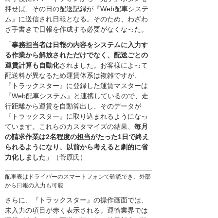
押せば、その日の配送記録が『Web配車システ
ム』に送信され日報となる。そのため、わざわ
ざ手書きで日報を作成する必要がなくなった。
「
事務担当者は日報の内容をシステムに入力す
る作業から解放されただけでなく、配送ごとの
運賃計算も自動化
されました。お客様によって
配送料が異なるため運賃体系は複雑ですが、
『トラックスター』に登録した運賃マスターは
『Web配車システム』と連携しているので、走
行距離から運賃を自動算出し、そのデータが
『トラックスター』に取り込まれるようになっ
ています。これらのカスタマイズの結果、
毎月
の請求作業は2名程度の担当がたった1日で終え
られるようになり、以前から考えると劇的に省
力化しました
」（菅原氏）
配車表はドライバーのスマートフォンで確認でき、外部
から日報の入力も可能
さらに、『トラックスター』の操作画面では、
未入力の項目が赤く表示される。運輸業界では