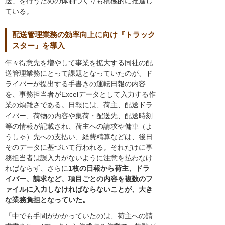
送」を行うための体制づくりも積極的に推進し
ている。
配送管理業務の効率向上に向け『トラック
スター』を導入
年々得意先を増やして事業を拡大する同社の配
送管理業務にとって課題となっていたのが、ド
ライバーが提出する手書きの運転日報の内容
を、事務担当者がExcelデータとして入力する作
業の煩雑さである。日報には、荷主、配送ドラ
イバー、荷物の内容や集荷・配送先、配送時刻
等の情報が記載され、荷主への請求や傭車（よ
うしゃ）先への支払い、経費精算などは、後日
そのデータに基づいて行われる。それだけに事
務担当者は誤入力がないように注意を払わなけ
ればならず、さらに
1枚の日報から荷主、ドラ
イバー、請求など、項目ごとの内容を複数のフ
ァイルに入力しなければならないことが、大き
な業務負担となっていた。
「中でも手間がかかっていたのは、荷主への請