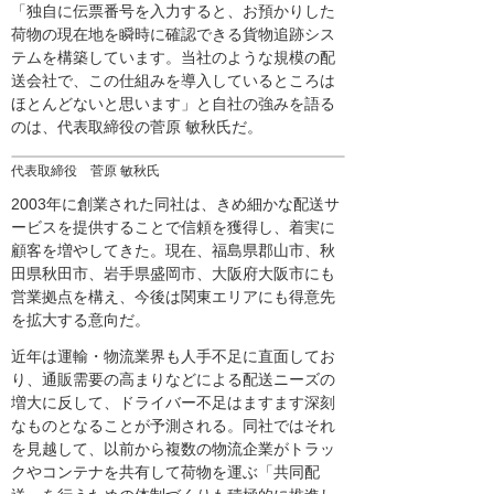
「独自に伝票番号を入力すると、お預かりした
荷物の現在地を瞬時に確認できる貨物追跡シス
テムを構築しています。当社のような規模の配
送会社で、この仕組みを導入しているところは
ほとんどないと思います」と自社の強みを語る
のは、代表取締役の菅原 敏秋氏だ。
代表取締役 菅原 敏秋氏
2003年に創業された同社は、きめ細かな配送サ
ービスを提供することで信頼を獲得し、着実に
顧客を増やしてきた。現在、福島県郡山市、秋
田県秋田市、岩手県盛岡市、大阪府大阪市にも
営業拠点を構え、今後は関東エリアにも得意先
を拡大する意向だ。
近年は運輸・物流業界も人手不足に直面してお
り、通販需要の高まりなどによる配送ニーズの
増大に反して、ドライバー不足はますます深刻
なものとなることが予測される。同社ではそれ
を見越して、以前から複数の物流企業がトラッ
クやコンテナを共有して荷物を運ぶ「共同配