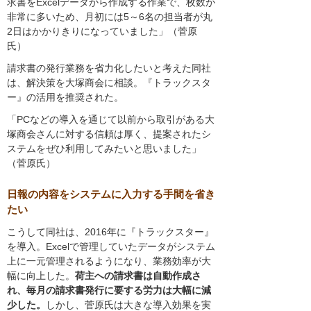
求書をExcelデータから作成する作業で、枚数が
非常に多いため、月初には5～6名の担当者が丸
2日はかかりきりになっていました」（菅原
氏）
請求書の発行業務を省力化したいと考えた同社
は、解決策を大塚商会に相談。『トラックスタ
ー』の活用を推奨された。
「PCなどの導入を通じて以前から取引がある大
塚商会さんに対する信頼は厚く、提案されたシ
ステムをぜひ利用してみたいと思いました」
（菅原氏）
日報の内容をシステムに入力する手間を省き
たい
こうして同社は、2016年に『トラックスター』
を導入。Excelで管理していたデータがシステム
上に一元管理されるようになり、業務効率が大
幅に向上した。
荷主への請求書は自動作成さ
れ、毎月の請求書発行に要する労力は大幅に減
少した。
しかし、菅原氏は大きな導入効果を実