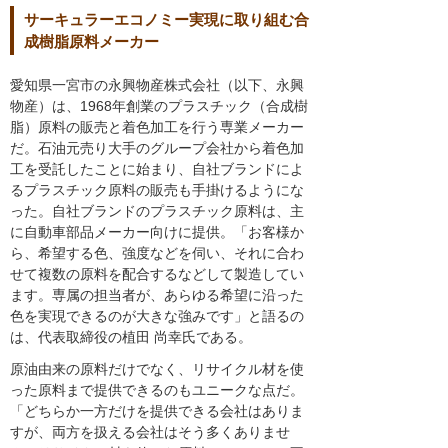
サーキュラーエコノミー実現に取り組む合
成樹脂原料メーカー
愛知県一宮市の永興物産株式会社（以下、永興
物産）は、1968年創業のプラスチック（合成樹
脂）原料の販売と着色加工を行う専業メーカー
だ。石油元売り大手のグループ会社から着色加
工を受託したことに始まり、自社ブランドによ
るプラスチック原料の販売も手掛けるようにな
った。自社ブランドのプラスチック原料は、主
に自動車部品メーカー向けに提供。「お客様か
ら、希望する色、強度などを伺い、それに合わ
せて複数の原料を配合するなどして製造してい
ます。専属の担当者が、あらゆる希望に沿った
色を実現できるのが大きな強みです」と語るの
は、代表取締役の植田 尚幸氏である。
原油由来の原料だけでなく、リサイクル材を使
った原料まで提供できるのもユニークな点だ。
「どちらか一方だけを提供できる会社はありま
すが、両方を扱える会社はそう多くありませ