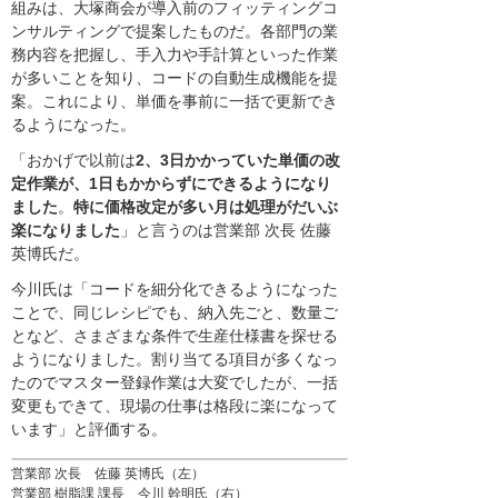
組みは、大塚商会が導入前のフィッティングコ
ンサルティングで提案したものだ。各部門の業
務内容を把握し、手入力や手計算といった作業
が多いことを知り、コードの自動生成機能を提
案。これにより、単価を事前に一括で更新でき
るようになった。
「おかげで以前は
2、3日かかっていた単価の改
定作業が、1日もかからずにできるようになり
ました
。
特に価格改定が多い月は処理がだいぶ
楽になりました
」と言うのは営業部 次長 佐藤
英博氏だ。
今川氏は「コードを細分化できるようになった
ことで、同じレシピでも、納入先ごと、数量ご
となど、さまざまな条件で生産仕様書を探せる
ようになりました。割り当てる項目が多くなっ
たのでマスター登録作業は大変でしたが、一括
変更もできて、現場の仕事は格段に楽になって
います」と評価する。
営業部 次長 佐藤 英博氏（左）
営業部 樹脂課 課長 今川 幹明氏（右）