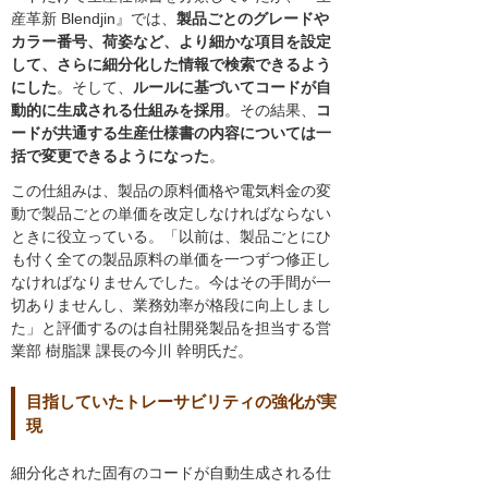
産革新 Blendjin』では、
製品ごとのグレードや
カラー番号、荷姿など、より細かな項目を設定
して、さらに細分化した情報で検索できるよう
にした
。そして、
ルールに基づいてコードが自
動的に生成される仕組みを採用
。その結果、
コ
ードが共通する生産仕様書の内容については一
括で変更できるようになった
。
この仕組みは、製品の原料価格や電気料金の変
動で製品ごとの単価を改定しなければならない
ときに役立っている。「以前は、製品ごとにひ
も付く全ての製品原料の単価を一つずつ修正し
なければなりませんでした。今はその手間が一
切ありませんし、業務効率が格段に向上しまし
た」と評価するのは自社開発製品を担当する営
業部 樹脂課 課長の今川 幹明氏だ。
目指していたトレーサビリティの強化が実
現
細分化された固有のコードが自動生成される仕