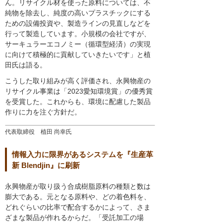
ん。リサイクル材を使った原料については、不
純物を除去し、純度の高いプラスチックにする
ための設備投資や、製造ラインの見直しなどを
行って製造しています。小規模の会社ですが、
サーキュラーエコノミー（循環型経済）の実現
に向けて積極的に貢献していきたいです」と植
田氏は語る。
こうした取り組みが高く評価され、永興物産の
リサイクル事業は「2023愛知環境賞」の優秀賞
を受賞した。これからも、環境に配慮した製品
作りに力を注ぐ方針だ。
代表取締役 植田 尚幸氏
情報入力に限界があるシステムを『生産革
新 Blendjin』に刷新
永興物産が取り扱う合成樹脂原料の種類と数は
膨大である。元となる原料や、どの着色料を、
どれぐらいの比率で配合するかによって、さま
ざまな製品が作れるからだ。「受託加工の場