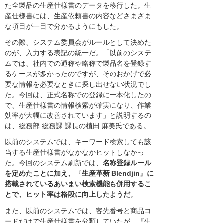
た全製品の生産仕様書のデータを移行した。生
産仕様書には、生産依頼書の内容などさまざま
な項目が一目で分かるようにもした。
その際、システム委員会がルールとして決めた
のが、入力する表記の統一だ。「以前のシステ
ムでは、社内での通称や略称で製品名を登録す
るケースが多かったのですが、そのおかげで必
要な情報を必要なときに探し出せない状況でし
た。今回は、正式名称での登録に一本化したの
で、生産仕様書の情報検索が確実になり、作業
効率が大幅に改善されています」と説明するの
は、総務部 総務課 課長の植田 麻美氏である。
以前のシステムでは、キーワード検索しても該
当する生産仕様書がなかなかヒットしなかっ
た。今回のシステム刷新では、
名称登録ルール
を定めたことに加え、
『
生産革新 Blendjin
』
に
搭載されているあいまい検索機能も併用するこ
とで、ヒット率は格段に向上したようだ
。
また、以前のシステムでは、客先番号と商品コ
ードだけで生産仕様書を分類していたが、『生