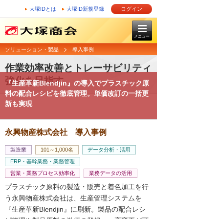
大塚IDとは
大塚ID新規登録
ログイン
メニュー
ソリューション・製品
導入事例
作業効率改善とトレーサビリティ
強化を目指す
『生産革新Blendjin』の導入でプラスチック原
料の配合レシピを徹底管理。単価改訂の一括更
新も実現
永興物産株式会社 導入事例
製造業
101～1,000名
データ分析・活用
ERP・基幹業務・業務管理
営業・業務プロセス効率化
業務データの活用
プラスチック原料の製造・販売と着色加工を行
う永興物産株式会社は、生産管理システムを
『生産革新Blendjin』に刷新。製品の配合レシ