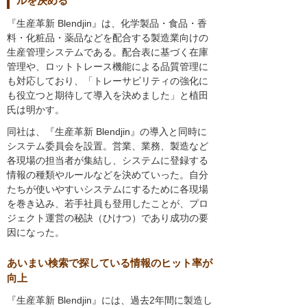
ルを決める
『生産革新 Blendjin』は、化学製品・食品・香
料・化粧品・薬品などを配合する製造業向けの
生産管理システムである。配合表に基づく在庫
管理や、ロットトレース機能による品質管理に
も対応しており、「トレーサビリティの強化に
も役立つと期待して導入を決めました」と植田
氏は明かす。
同社は、『生産革新 Blendjin』の導入と同時に
システム委員会を設置。営業、業務、製造など
各現場の担当者が集結し、システムに登録する
情報の種類やルールなどを決めていった。自分
たちが使いやすいシステムにするために各現場
を巻き込み、若手社員も登用したことが、プロ
ジェクト運営の秘訣（ひけつ）であり成功の要
因になった。
あいまい検索で探している情報のヒット率が
向上
『生産革新 Blendjin』には、過去2年間に製造し