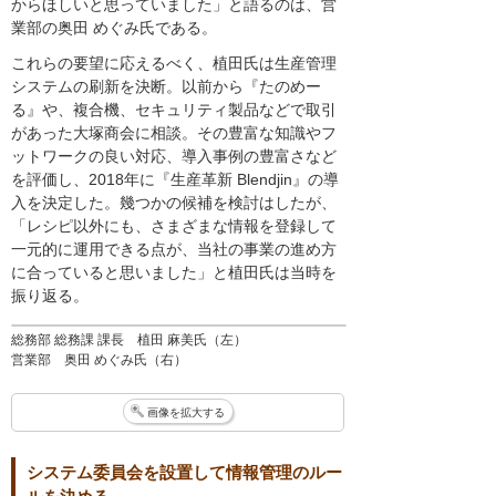
からほしいと思っていました」と語るのは、営
業部の奥田 めぐみ氏である。
これらの要望に応えるべく、植田氏は生産管理
システムの刷新を決断。以前から『たのめー
る』や、複合機、セキュリティ製品などで取引
があった大塚商会に相談。その豊富な知識やフ
ットワークの良い対応、導入事例の豊富さなど
を評価し、2018年に『生産革新 Blendjin』の導
入を決定した。幾つかの候補を検討はしたが、
「レシピ以外にも、さまざまな情報を登録して
一元的に運用できる点が、当社の事業の進め方
に合っていると思いました」と植田氏は当時を
振り返る。
総務部 総務課 課長 植田 麻美氏（左）
営業部 奥田 めぐみ氏（右）
画像を拡大する
システム委員会を設置して情報管理のルー