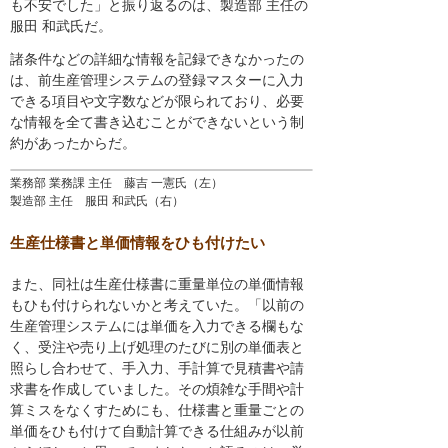
も不安でした」と振り返るのは、製造部 主任の
服田 和武氏だ。
諸条件などの詳細な情報を記録できなかったの
は、前生産管理システムの登録マスターに入力
できる項目や文字数などが限られており、必要
な情報を全て書き込むことができないという制
約があったからだ。
業務部 業務課 主任 藤吉 一憲氏（左）
製造部 主任 服田 和武氏（右）
生産仕様書と単価情報をひも付けたい
また、同社は生産仕様書に重量単位の単価情報
もひも付けられないかと考えていた。「以前の
生産管理システムには単価を入力できる欄もな
く、受注や売り上げ処理のたびに別の単価表と
照らし合わせて、手入力、手計算で見積書や請
求書を作成していました。その煩雑な手間や計
算ミスをなくすためにも、仕様書と重量ごとの
単価をひも付けて自動計算できる仕組みが以前