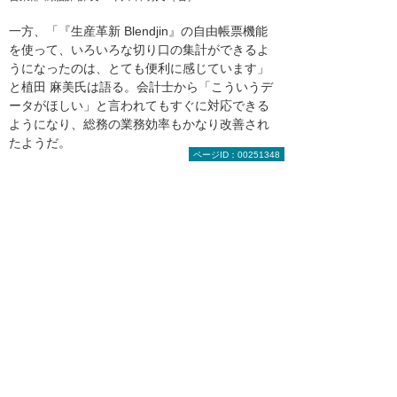
一方、「『生産革新 Blendjin』の自由帳票機能
を使って、いろいろな切り口の集計ができるよ
うになったのは、とても便利に感じています」
と植田 麻美氏は語る。会計士から「こういうデ
ータがほしい」と言われてもすぐに対応できる
ようになり、総務の業務効率もかなり改善され
たようだ。
ページID：00251348
植田氏は、「目指していたトレーサビリティの
強化も実現し、お客様にご安心いただけるよう
になったことは何よりの成果です。今後は、ペ
ーパーレスを目的に製造現場でのタブレット活
用や、生産機械との連動、自動化・省人化など
にも取り組んでいきたいです。大塚商会さんに
は、さらなる支援を期待しています」と語っ
た。
『生産革新 Blendjin』の生産仕様書画面。今までシステ
ムに登録しきれなかった細かい仕様情報も一元管理され
るようになった