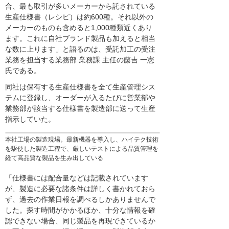
合、最も取引が多いメーカーから託されている
生産仕様書（レシピ）は約600種。それ以外の
メーカーのものも含めると1,000種類近くあり
ます。これに自社ブランド製品も加えると相当
な数に上ります」と語るのは、受託加工の受注
業務を担当する業務部 業務課 主任の藤吉 一憲
氏である。
同社は保有する生産仕様書を全て生産管理シス
テムに登録し、オーダーが入るたびに営業部や
業務部が該当する仕様書を製造部に送って生産
指示していた。
本社工場の製造現場。最新機器を導入し、ハイテク技術
を駆使した製造工程で、厳しいテストによる品質管理を
経て高品質な製品を生み出している
「仕様書には配合量などは記載されています
が、製造に必要な諸条件は詳しく書かれておら
ず、過去の作業日報を調べるしかありませんで
した。探す時間がかかるほか、十分な情報を確
認できない場合、同じ製品を再現できているか