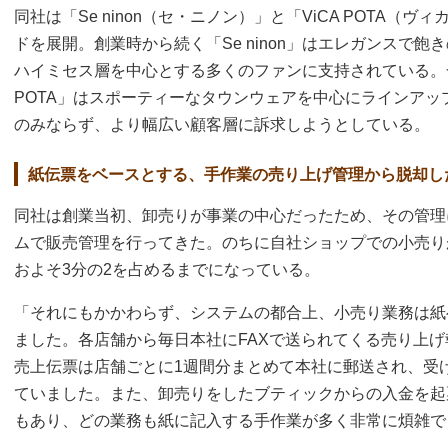
同社は「Se ninon（セ・ニノン）」と「ViCA POTA（
ドを展開。創業時から続く「Se ninon」はエレガンスで
ハイミセス層を中心とする多くのファンに支持されている。一方
POTA」はスポーティーなタウンウェアを中心にラインア
のみならず、より幅広い顧客層に訴求しようとしている。
紙伝票をベースとする、手作業の売り上げ管理から脱却し
同社は創業当初、卸売りが事業の中心だったため、その管理
ムで販売管理を行ってきた。のちに自社ショップでの小売り
およそ3分の2を占めるまでになっている。
「それにもかかわらず、システムの都合上、小売り業務は紙
ました。各店舗から毎日本社にFAXで送られてくる売り上
売上伝票は店舗ごとに1週間分まとめて本社に郵送され、受
ていました。また、卸売りをしたブティックからの入金を起
もあり、どの業務も紙に記入する手作業が多く非常に煩雑で