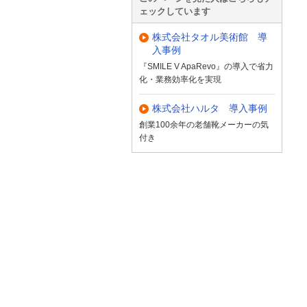
ェックしています
株式会社タオル美術館 導
入事例
『SMILE V ApaRevo』の導入で省力
化・業務効率化を実現
株式会社ハルタ 導入事例
創業100余年の老舗靴メーカーの気
付き