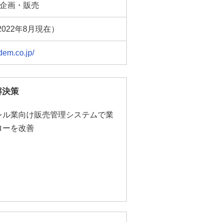
企画・販売
2022年8月現在）
idem.co.jp/
解決策
レル業向け販売管理システムで業
ローを改善