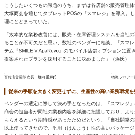
こうしたいくつもの課題のうち、まずは各店舗の販売管理体
大塚商会を通じてタブレットPOSの『スマレジ』を導入。
理にとどまっていた。
「抜本的な業務改善には、販売・在庫管理システムを当社の
ることが不可欠だと思い、数社のベンダーに相談。『スマレ
テム『SMILE V ApaRevo』のモバイル店舗オプション
提案されたプランを採用することに決めました」（浜氏）
百貨店営業部 次長 垣内 重輝氏
物流 フロアー
従来の手順を大きく変更せずに、生産性の高い業務環境を
ベンダーの選定に際して決め手となったのは、『スマレジ』
商会の担当者が同社の業務内容を詳細に把握しており、より
もらえるという期待感があったためだという。「自社開発の
以上使ってきたので、汎用（はんよう）性の高いパッケージ