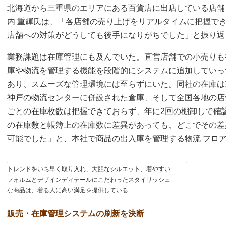
北海道から三重県のエリアにある百貨店に出店している店舗
内 重輝氏は、「各店舗の売り上げをリアルタイムに把握で
店舗への対策がどうしても後手になりがちでした」と振り返
業務課題は在庫管理にも及んでいた。直営店舗での小売りも
庫や物流を管理する機能を段階的にシステムに追加していっ
あり、スムーズな管理環境には至らずにいた。同社の在庫は
神戸の物流センターに併設された倉庫、そして全国各地の店
ごとの在庫枚数は把握できておらず、年に2回の棚卸しで確
の在庫数と帳簿上の在庫数に差異があっても、どこでその差
可能でした」と、本社で商品の出入庫を管理する物流 フロア
トレンドをいち早く取り入れ、大胆なシルエット、着やすい
フォルムとデザインディテールにこだわったスタイリッシュ
な商品は、着る人に高い満足を提供している
販売・在庫管理システムの刷新を決断