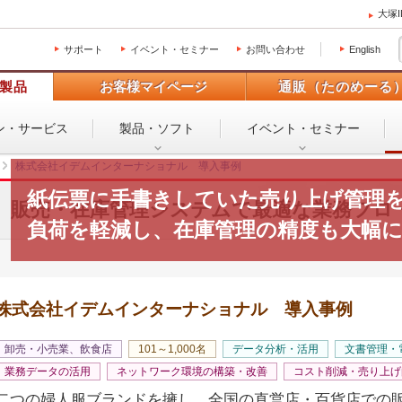
大塚
サポート
イベント・セミナー
お問い合わせ
English
製品
お客様マイページ
通販（たのめーる
ン・
サービス
製品・ソフト
イベント・
セミナー
株式会社イデムインターナショナル 導入事例
紙伝票に手書きしていた売り上げ管理
販売・在庫管理システムで最適な業務フロ
負荷を軽減し、在庫管理の精度も大幅
株式会社イデムインターナショナル 導入事例
卸売・小売業、飲食店
101～1,000名
データ分析・活用
文書管理・
業務データの活用
ネットワーク環境の構築・改善
コスト削減・売り上げ
二つの婦人服ブランドを擁し、全国の直営店・百貨店での