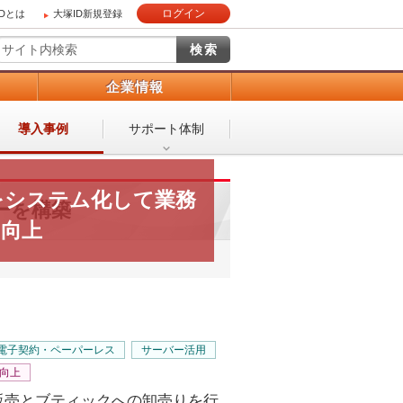
ログイン
IDとは
大塚ID新規登録
）
企業情報
導入事例
サポート体制
をシステム化して業務
ーを構築
に向上
電子契約・ペーパーレス
サーバー活用
向上
販売とブティックへの卸売りを行