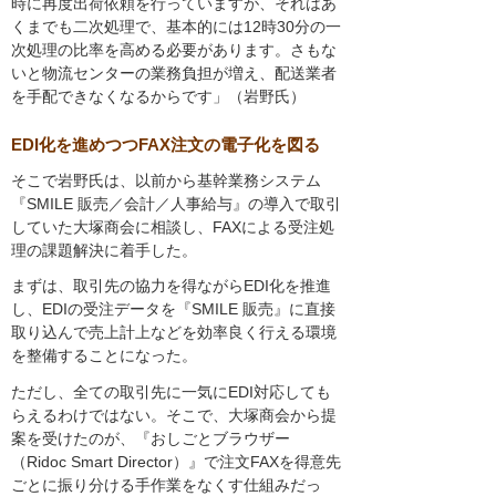
時に再度出荷依頼を行っていますが、それはあ
くまでも二次処理で、基本的には12時30分の一
次処理の比率を高める必要があります。さもな
いと物流センターの業務負担が増え、配送業者
を手配できなくなるからです」（岩野氏）
EDI化を進めつつFAX注文の電子化を図る
そこで岩野氏は、以前から基幹業務システム
『SMILE 販売／会計／人事給与』の導入で取引
していた大塚商会に相談し、FAXによる受注処
理の課題解決に着手した。
まずは、取引先の協力を得ながらEDI化を推進
し、EDIの受注データを『SMILE 販売』に直接
取り込んで売上計上などを効率良く行える環境
を整備することになった。
ただし、全ての取引先に一気にEDI対応しても
らえるわけではない。そこで、大塚商会から提
案を受けたのが、『おしごとブラウザー
（Ridoc Smart Director）』で注文FAXを得意先
ごとに振り分ける手作業をなくす仕組みだっ