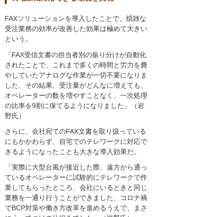
FAXソリューションを導入したことで、煩雑な
受注業務の効率が改善した効果は極めて大きい
という。
「FAX受信文書の担当者別の振り分けが自動化
されたことで、これまで多くの時間と労力を費
やしていたアナログな作業が一切不要になりま
した、その結果、受注量がどんなに増えても、
オペレーターの数を増やすことなく、一次処理
の比率を9割に保てるようになりました」（岩
野氏）
さらに、会社宛てのFAX文書を取り扱っている
にもかかわらず、自宅でのテレワークに対応で
きるようになったことも大きな導入効果だ。
「実際に大型台風が接近した際、遠方から通っ
ているオペレーターに試験的にテレワークで作
業してもらったところ、会社にいるときと同じ
業務を一通り行うことができました、コロナ禍
でBCP対策や働き方改革を進めるうえで、まさ