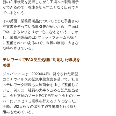
新の在庫状況を把握しながら工場への製造指示
ができるので、在庫を切らすことなく出荷でき
ているという。
その反面、業務用製品についてはまだ手書きの
注文書を使っている取引先が多いため、当面は
FAXによるやりとりが中心になるという。しか
し、業務用製品のEDIプラットフォームも徐々
に整備されつつあるので、今後の展開に大きな
期待を寄せている。
テレワークでFAX受注処理に対応した環境を
整備
ジャパックスは、2020年4月に発令された新型
コロナウイルスの緊急事態宣言を受けて、社員
のテレワーク環境も大塚商会を通じて整備して
いる。例えば、社員の大半を占める営業担当者
は、会社支給のノートPCで自宅から会社のサー
バーにアクセスし業務を行えるようになった。
実際、週2日程度の出社で通常業務を行う取り
組みも進めている。