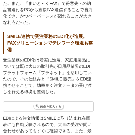
た。また、『まいと～くFAX』で得意先への納
品書送付をPCから直接FAX送信することで省力
化でき、かつペーパーレスが図れることが大き
な利点だった。
SMILE連携で受注業務のEDI化が進展。
FAXソリューションでテレワーク環境も整
備
受注業務のEDI化は着実に進展。家庭用製品に
ついては既に大口の取引先が日用品業界のEDI
プラットフォーム「プラネット」を活用してい
たので、その仕組みと『SMILE 販売』をEDI連
携させることで、効率良く注文データの受け渡
しを行える環境を整備した。
画像を拡大する
EDIによる注文情報はSMILEに取り込まれ在庫
表にも自動反映されるので、大量の受注や問い
合わせがあってもすぐに確認できる。また、最