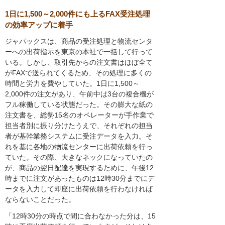
1日に1,500～2,000件にも上るFAX受注処理
の効率アップに着手
ジャパックスは、商品の受注処理と物流センタ
ーへの出荷指示を東京の本社で一括して行って
いる。しかし、取引先からの注文書はほぼ全て
がFAXで送られてくるため、その処理に多くの
時間と労力を費やしていた。1日に1,500～
2,000件の注文があり、午前中は3台の複合機が
フル稼働している状態だった。その膨大な紙の
注文書を、総勢15名のオペレーターが手作業で
担当者別に振り分けたうえで、それぞれの担当
者が基幹業務システムに受注データを入力。そ
れを基に各地の物流センターに出荷依頼を行っ
ていた。その際、大きなネックになっていたの
が、商品の翌日配達を実現するために、午後12
時までに注文があったものは12時30分までにデ
ータを入力して即座に出荷依頼を行わなければ
ならないことだった。
「12時30分の時点で間に合わなかった分は、15