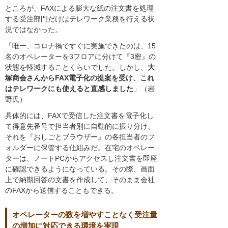
ところが、FAXによる膨大な紙の注文書を処理
する受注部門だけはテレワーク業務を行える状
況ではなかった。
「唯一、コロナ禍ですぐに実施できたのは、15
名のオペレーターを3フロアに分けて『3密』の
状態を軽減することくらいでした。しかし、
大
塚商会さんからFAX電子化の提案を受け、これ
はテレワークにも使えると直感しました
」（岩
野氏）
具体的には、FAXで受信した注文書を電子化し
て得意先番号で担当者別に自動的に振り分け、
それを『おしごとブラウザー』の各担当者のフ
ォルダーに保管する仕組みだ。在宅のオペレー
ターは、ノートPCからアクセスし注文書を即座
に確認できるようになっている。その際、画面
上で納期回答の文書を作成して、そのまま会社
のFAXから送信することもできる。
オペレーターの数を増やすことなく受注量
の増加に対応できる環境を実現