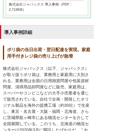
株式会社ジャパックス 導入事例（PDF：
2,718KB）
導入事例詳細
ポリ袋の当日出荷・翌日配達を実現。家庭
用手付きレジ袋の売り上げが急増
株式会社ジャパックス（以下、ジャパックス）
が取り扱うポリ袋は、業務用と家庭用に大別さ
れる。業務用は全国の日用雑貨問屋や包装資材
問屋、清掃用品卸問屋などに販売。家庭用は、
スーパーやコンビニなどの大手小売業者を通じ
て販売されている。自社で企画・開発したオリ
ジナル製品を海外の提携工場（約30社）で生産
し、東京・名古屋・大阪・福岡・北海道、さら
に茨城県龍ヶ崎市にある物流センターを介して
全国展開している。このうち、北海道の物流セ
ンターは2020年3月に開設したばかりだ。これ