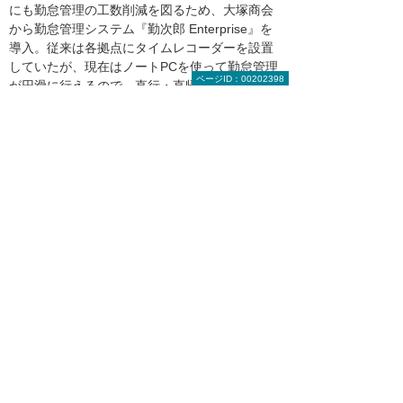
にも勤怠管理の工数削減を図るため、大塚商会
から勤怠管理システム『勤次郎 Enterprise』を
導入。従来は各拠点にタイムレコーダーを設置
していたが、現在はノートPCを使って勤怠管理
ページID：00202398
が円滑に行えるので、直行・直帰や出張すると
きに役立っているという。さらに、『らくらく
マイナンバー対応システム』も導入し、社員の
マイナンバーを自社内で安全に保管・管理する
環境づくりを行っている。
また今後は、本社内で管理しているバックアッ
プサーバーをデータセンターに設置することも
検討している。それによりBCP対策をより一層
強化していく考えだ。
大塚商会担当者からのコメント
「FAXによる受注処理の課題解決を全力で
サポートします」