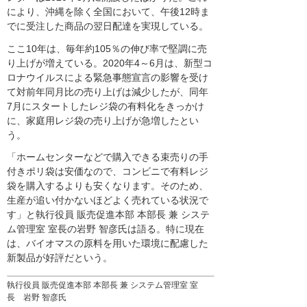
により、沖縄を除く全国において、午後12時ま
でに受注した商品の翌日配達を実現している。
ここ10年は、毎年約105％の伸び率で堅調に売
り上げが増えている。2020年4～6月は、新型コ
ロナウイルスによる緊急事態宣言の影響を受け
て対前年同月比の売り上げは減少したが、同年
7月にスタートしたレジ袋の有料化をきっかけ
に、家庭用レジ袋の売り上げが急増したとい
う。
「ホームセンターなどで購入できる束売りの手
付きポリ袋は安価なので、コンビニで有料レジ
袋を購入するよりも安くなります。そのため、
生産が追い付かないほどよく売れている状況で
す」と執行役員 販売促進本部 本部長 兼 システ
ム管理室 室長の岩野 智彦氏は語る。特に現在
は、バイオマスの原料を用いた環境に配慮した
新製品が好評だという。
執行役員 販売促進本部 本部長 兼 システム管理室 室
長 岩野 智彦氏