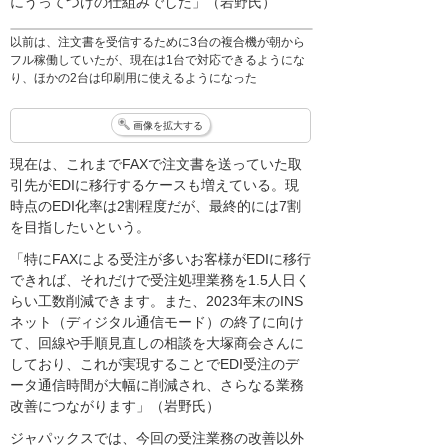
にうってつけの仕組みでした」（岩野氏）
以前は、注文書を受信するために3台の複合機が朝から
フル稼働していたが、現在は1台で対応できるようにな
り、ほかの2台は印刷用に使えるようになった
画像を拡大する
現在は、これまでFAXで注文書を送っていた取
引先がEDIに移行するケースも増えている。現
時点のEDI化率は2割程度だが、最終的には7割
を目指したいという。
「特にFAXによる受注が多いお客様がEDIに移行
できれば、それだけで受注処理業務を1.5人日く
らい工数削減できます。また、2023年末のINS
ネット（ディジタル通信モード）の終了に向け
て、回線や手順見直しの相談を大塚商会さんに
しており、これが実現することでEDI受注のデ
ータ通信時間が大幅に削減され、さらなる業務
改善につながります」（岩野氏）
ジャパックスでは、今回の受注業務の改善以外