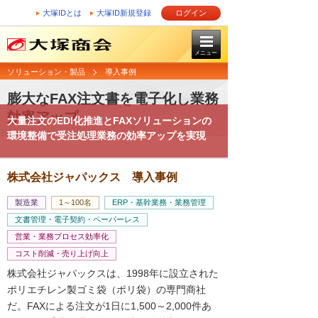
大塚IDとは
大塚ID新規登録
ログイン
メニュー
ソリューション・製品
導入事例
膨大なFAX注文書を電子化し業務
効率アップ
大量注文のEDI化推進とFAXソリューションの
環境整備で受注処理業務の効率アップを実現
株式会社ジャパックス 導入事例
製造業
1～100名
ERP・基幹業務・業務管理
文書管理・電子契約・ペーパーレス
営業・業務プロセス効率化
コスト削減・売り上げ向上
株式会社ジャパックスは、1998年に設立された
ポリエチレン製ゴミ袋（ポリ袋）の専門商社
だ。FAXによる注文が1日に1,500～2,000件あ