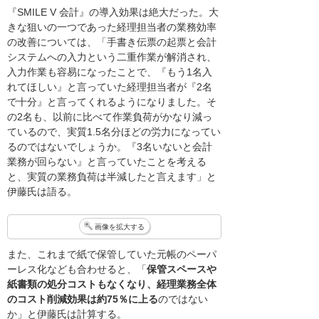
『SMILE V 会計』の導入効果は絶大だった。大
きな狙いの一つであった経理担当者の業務効率
の改善については、「手書き伝票の起票と会計
システムへの入力という二重作業が解消され、
入力作業も容易になったことで、『もう1名入
れてほしい』と言っていた経理担当者が『2名
で十分』と言ってくれるようになりました。そ
の2名も、以前に比べて作業負荷がかなり減っ
ているので、実質1.5名分ほどの労力になってい
るのではないでしょうか。『3名いないと会計
業務が回らない』と言っていたことを考える
と、実質の業務負荷は半減したと言えます」と
伊藤氏は語る。
画像を拡大する
また、これまで紙で保管していた元帳のペーパ
ーレス化なども合わせると、「
保管スペースや
紙書類の処分コストもなくなり、経理業務全体
のコスト削減効果は約75％に上る
のではない
か」と伊藤氏は計算する。