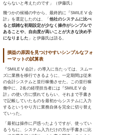
ならないと考えたのです」（伊藤氏）
幾つかの候補の中から、最終的に『SMILE V 会
計』を選定したのは、「
他社のシステムに比べ
ると煩雑な初期設定が少なく操作がシンプルで
あることや、自由度が高いことが大きな決め手
になりました
」と伊藤氏は語る。
損益の原因を見つけやすいシンプルなフォ
ーマットの試算表
『SMILE V 会計』の導入に当たっては、スムー
ズに業務を移行できるように、一定期間は従来
の会計システムと並行稼働させた。この並行稼
働中に、2名の経理担当者には『SMILE V 会
計』の使い方に慣れてもらい、それまで手書き
で記帳していたものを最初からシステムに入力
するというやり方に業務自体を完全に切り替え
ていった。
「最初は操作に戸惑ったようですが、使ってい
るうちに、システム入力だけの方が手書きに比