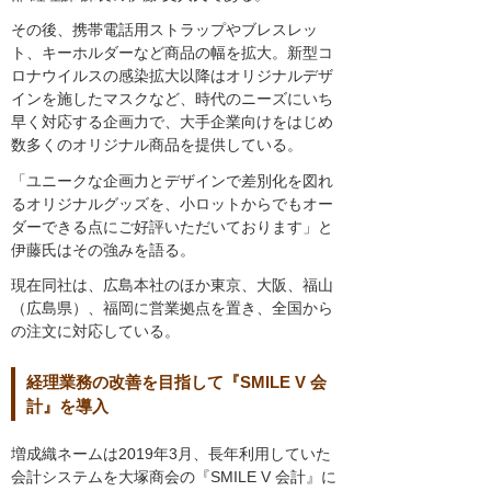
その後、携帯電話用ストラップやブレスレッ
ト、キーホルダーなど商品の幅を拡大。新型コ
ロナウイルスの感染拡大以降はオリジナルデザ
インを施したマスクなど、時代のニーズにいち
早く対応する企画力で、大手企業向けをはじめ
数多くのオリジナル商品を提供している。
「ユニークな企画力とデザインで差別化を図れ
るオリジナルグッズを、小ロットからでもオー
ダーできる点にご好評いただいております」と
伊藤氏はその強みを語る。
現在同社は、広島本社のほか東京、大阪、福山
（広島県）、福岡に営業拠点を置き、全国から
の注文に対応している。
経理業務の改善を目指して『SMILE V 会
計』を導入
増成織ネームは2019年3月、長年利用していた
会計システムを大塚商会の『SMILE V 会計』に