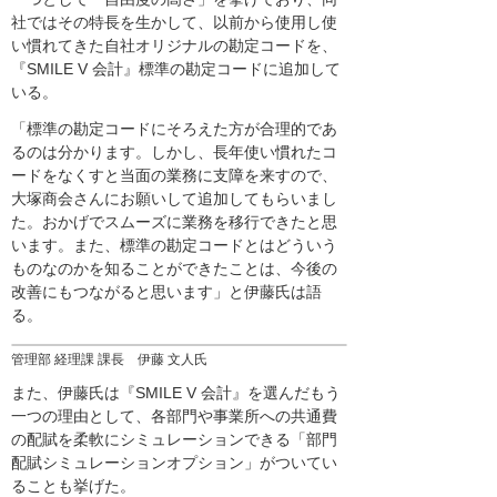
社ではその特長を生かして、以前から使用し使
い慣れてきた自社オリジナルの勘定コードを、
『SMILE V 会計』標準の勘定コードに追加して
いる。
「標準の勘定コードにそろえた方が合理的であ
るのは分かります。しかし、長年使い慣れたコ
ードをなくすと当面の業務に支障を来すので、
大塚商会さんにお願いして追加してもらいまし
た。おかげでスムーズに業務を移行できたと思
います。また、標準の勘定コードとはどういう
ものなのかを知ることができたことは、今後の
改善にもつながると思います」と伊藤氏は語
る。
管理部 経理課 課長 伊藤 文人氏
また、伊藤氏は『SMILE V 会計』を選んだもう
一つの理由として、各部門や事業所への共通費
の配賦を柔軟にシミュレーションできる「部門
配賦シミュレーションオプション」がついてい
ることも挙げた。