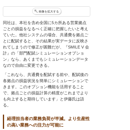
画像を拡大する
同社は、本社を含め全国に5カ所ある営業拠点
ごとの損益をなるべく正確に把握したいと考え
ていた。他社システムの場合、共通費を拠点ご
とに配賦すると、その結果が実データに反映さ
れてしまうので修正が困難だが、『SMILE V 会
計』の「部門配賦シミュレーションオプショ
ン」なら、あくまでもシミュレーションデータ
なので自由に変更できる。
「これなら、共通費を配賦する前や、配賦後の
各拠点の損益状況を簡単にシミュレーションで
きます。このオプション機能を活用すること
で、拠点ごとの損益計算の精度がこれまでより
も向上すると期待しています」と伊藤氏は語
る。
経理担当者の業務負荷が半減。より生産性
の高い業務への注力が可能に