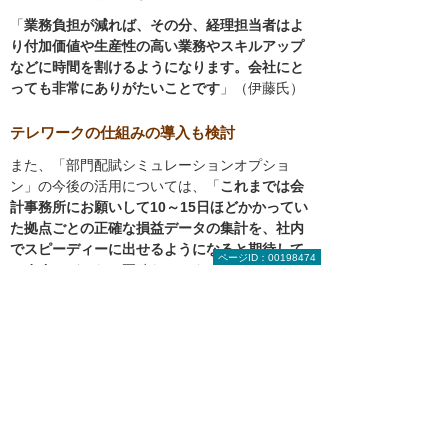
「
業務負担が減れば、その分、経理担当者はよ
り付加価値や生産性の高い業務やスキルアップ
などに時間を割けるようになります。会社にと
っても非常にありがたいことです
」（伊藤氏）
テレワークの仕組みの導入も検討
また、「部門配賦シミュレーションオプショ
ン」の今後の活用については、「
これまでは会
計事務所にお願いして10～15日ほどかかってい
た拠点ごとの正確な損益データの集計を、社内
でスピーディーに出せるようになると期待して
ページID：00198474
います。
どんなに正確なデータでも、集計され
るまでにタイムラグがあっては何の役にも立ち
ません。最新のデータに基づくフレキシブルな
営業活動を支援していきたいですね」と伊藤氏
は語る。
今後は会計システムだけでなく、「働き方改
革」を促すテレワークの仕組みの導入や、アナ
ログで処理している勤怠管理、経費精算などの