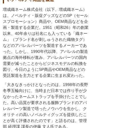
増成織ネーム株式会社（以下、増成織ネーム）
は、ノベルティ・販促グッズなどのSP（セール
スプロモーション）商品や、OEM商品などを企
画・製造する企業だ。1951（昭和26）年の創業
以来、40年余りは社名にも入っている「織ネー
ム」（ブランド名が刺しゅうされた織物タグ）
などのアパレルパーツを製造するメーカーであ
った。しかし、1990年代以降、アパレルの製造
拠点の海外移転が進み、アパレルパーツの国内
需要が減ったことからビジネスモデルの転換を
図り、今日のようにSP商品やOEM商品などの
受託製造を主力とする企業に生まれ変わった。
「大きなきっかけとなったのは、1998年の長野
冬季五輪向けに、当時まだ日本では作り手が少
なかったネームストラップを手掛けたことでし
た。高い品質が要求される服飾ブランドのアパ
レルパーツ製造で培ったノウハウを生かし、ク
オリティの高いノベルティグッズを提供したこ
とが高く評価されたのです」と語るのは、管理
部 経理課 課長の伊藤 文人氏である。