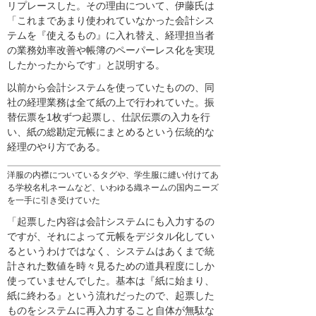
リプレースした。その理由について、伊藤氏は
「これまであまり使われていなかった会計シス
テムを『使えるもの』に入れ替え、経理担当者
の業務効率改善や帳簿のペーパーレス化を実現
したかったからです」と説明する。
以前から会計システムを使っていたものの、同
社の経理業務は全て紙の上で行われていた。振
替伝票を1枚ずつ起票し、仕訳伝票の入力を行
い、紙の総勘定元帳にまとめるという伝統的な
経理のやり方である。
洋服の内襟についているタグや、学生服に縫い付けてあ
る学校名札ネームなど、いわゆる織ネームの国内ニーズ
を一手に引き受けていた
「起票した内容は会計システムにも入力するの
ですが、それによって元帳をデジタル化してい
るというわけではなく、システムはあくまで統
計された数値を時々見るための道具程度にしか
使っていませんでした。基本は『紙に始まり、
紙に終わる』という流れだったので、起票した
ものをシステムに再入力すること自体が無駄な