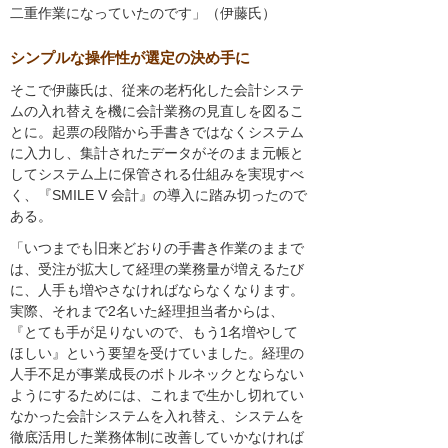
二重作業になっていたのです」（伊藤氏）
シンプルな操作性が選定の決め手に
そこで伊藤氏は、従来の老朽化した会計システ
ムの入れ替えを機に会計業務の見直しを図るこ
とに。起票の段階から手書きではなくシステム
に入力し、集計されたデータがそのまま元帳と
してシステム上に保管される仕組みを実現すべ
く、『SMILE V 会計』の導入に踏み切ったので
ある。
「いつまでも旧来どおりの手書き作業のままで
は、受注が拡大して経理の業務量が増えるたび
に、人手も増やさなければならなくなります。
実際、それまで2名いた経理担当者からは、
『とても手が足りないので、もう1名増やして
ほしい』という要望を受けていました。経理の
人手不足が事業成長のボトルネックとならない
ようにするためには、これまで生かし切れてい
なかった会計システムを入れ替え、システムを
徹底活用した業務体制に改善していかなければ