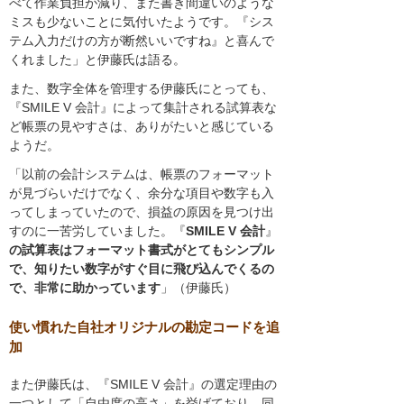
べて作業負担が減り、また書き間違いのような
ミスも少ないことに気付いたようです。『シス
テム入力だけの方が断然いいですね』と喜んで
くれました」と伊藤氏は語る。
また、数字全体を管理する伊藤氏にとっても、
『SMILE V 会計』によって集計される試算表な
ど帳票の見やすさは、ありがたいと感じている
ようだ。
「以前の会計システムは、帳票のフォーマット
が見づらいだけでなく、余分な項目や数字も入
ってしまっていたので、損益の原因を見つけ出
すのに一苦労していました。『
SMILE V 会計
』
の試算表はフォーマット書式がとてもシンプル
で、知りたい数字がすぐ目に飛び込んでくるの
で、非常に助かっています
」（伊藤氏）
使い慣れた自社オリジナルの勘定コードを追
加
また伊藤氏は、『SMILE V 会計』の選定理由の
一つとして「自由度の高さ」を挙げており、同