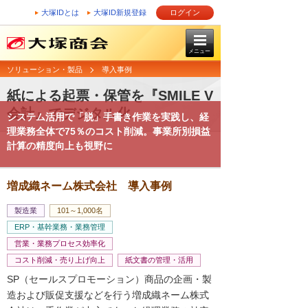
大塚IDとは
大塚ID新規登録
ログイン
メニュー
ソリューション・製品
導入事例
紙による起票・保管を『SMILE V
会計』でデジタル化
システム活用で「脱」手書き作業を実践し、経
理業務全体で75％のコスト削減。事業所別損益
計算の精度向上も視野に
増成織ネーム株式会社 導入事例
製造業
101～1,000名
ERP・基幹業務・業務管理
営業・業務プロセス効率化
コスト削減・売り上げ向上
紙文書の管理・活用
SP（セールスプロモーション）商品の企画・製
造および販促支援などを行う増成織ネーム株式