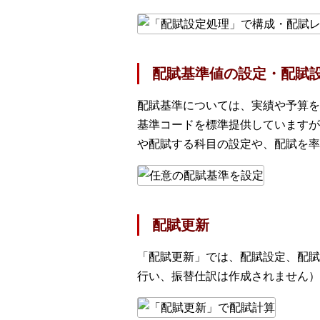
配賦基準値の設定・配賦
配賦基準については、実績や予算を
基準コードを標準提供していますが
や配賦する科目の設定や、配賦を率
配賦更新
「配賦更新」では、配賦設定、配賦
行い、振替仕訳は作成されません）