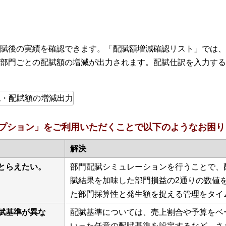
賦後の実績を確認できます。「配賦額増減確認リスト」では、
部門ごとの配賦額の増減が出力されます。配賦仕訳を入力する
プション」をご利用いただくことで以下のようなお困り
解決
とらえたい。
部門配賦シミュレーションを行うことで、
賦結果を加味した部門損益の2通りの数値
た部門採算性と発生額を捉える管理をタイ
賦基準が異な
配賦基準については、売上割合や予算をベ
いった任意の配賦基準を設定するなど、さ