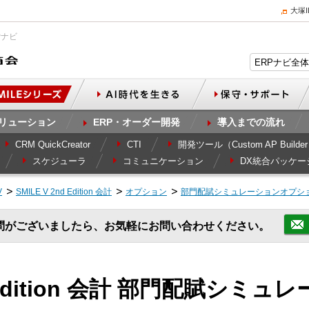
大塚
Pナビ
リューション
ERP・オーダー開発
導入までの流れ
CRM QuickCreator
CTI
開発ツール（Custom AP Builde
スケジューラ
コミュニケーション
DX統合パッケー
V
SMILE V 2nd Edition 会計
オプション
部門配賦シミュレーションオプシ
問がございましたら、お気軽にお問い合わせください。
nd Edition 会計 部門配賦シ