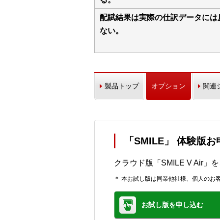
配賦結果は実際の仕訳データには
ない。
製品トップ
オプション
関連
「SMILE」 体験版
クラウド版「SMILE V Ai
＊ 本お試し版は同業他社様、個人のお
お試し版を申し込む