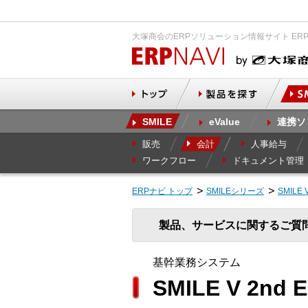
大塚商会のERPソリューション情報サイト ER
SMILE
eValue
連携ソ
販売
会計
人事給与
ワークフロー
ドキュメント管理
ERPナビ トップ
SMILEシリーズ
SMILE 
製品、サービスに関するご質
基幹業務システム
SMILE V 2