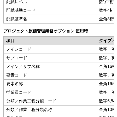
配賦レベル
数字2桁
配賦基準コード
数字4桁
配賦基準名
全角8桁
プロジェクト原価管理業務オプション 使用時
項目
タイプ／
メインコード
数字、英数
サブコード
数字、英
メイン／サブ名称
全角16桁
要素コード
数字、英数
要素名称
全角16桁
従業員コード
数字、英数
分類／作業工程分類コード
数字6,8
分類／作業工程分類名称
全角10桁