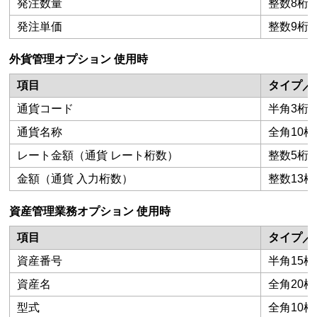
発注数量
整数8桁
発注単価
整数9桁
外貨管理オプション 使用時
項目
タイプ／
通貨コード
半角3桁
通貨名称
全角10桁
レート金額（通貨 レート桁数）
整数5桁
金額（通貨 入力桁数）
整数13
資産管理業務オプション 使用時
項目
タイプ／
資産番号
半角15桁
資産名
全角20桁
型式
全角10桁