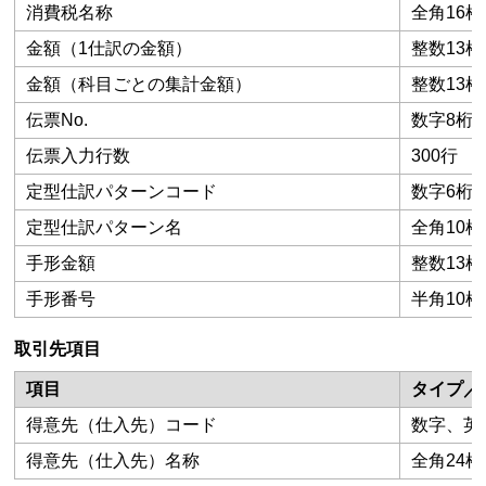
消費税名称
全角16桁
金額（1仕訳の金額）
整数13桁
金額（科目ごとの集計金額）
整数13桁
伝票No.
数字8桁
伝票入力行数
300行
定型仕訳パターンコード
数字6桁
定型仕訳パターン名
全角10桁
手形金額
整数13桁
手形番号
半角10
取引先項目
項目
タイプ／
得意先（仕入先）コード
数字、英数
得意先（仕入先）名称
全角24桁