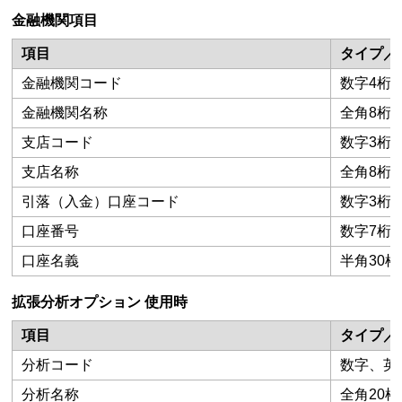
金融機関項目
項目
タイプ／
金融機関コード
数字4桁
金融機関名称
全角8桁
支店コード
数字3桁
支店名称
全角8桁
引落（入金）口座コード
数字3桁
口座番号
数字7桁
口座名義
半角30桁
拡張分析オプション 使用時
項目
タイプ／
分析コード
数字、英数
分析名称
全角20桁