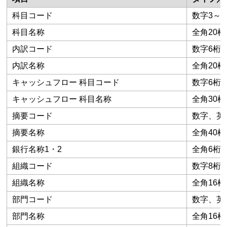
科目コード
数字3～
科目名称
全角20桁
内訳コード
数字6桁
内訳名称
全角20桁
キャッシュフロー 科目コード
数字6桁
キャッシュフロー 科目名称
全角30桁
摘要コード
数字、英
摘要名称
全角40桁
銀行名称1・2
全角6桁
組織コード
数字8桁
組織名称
全角16桁
部門コード
数字、英数
部門名称
全角16桁