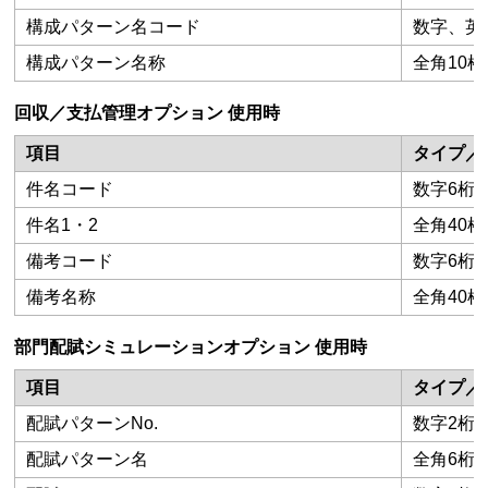
構成パターン名コード
数字、英数
構成パターン名称
全角10桁
回収／支払管理オプション 使用時
項目
タイプ／
件名コード
数字6桁
件名1・2
全角40桁
備考コード
数字6桁
備考名称
全角40桁
部門配賦シミュレーションオプション 使用時
項目
タイプ／
配賦パターンNo.
数字2桁
配賦パターン名
全角6桁