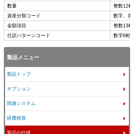
数量
整数12
資産分類コード
数字、英数
金額項目
整数13桁
仕訳パターンコード
数字6桁
製品メニュー
製品トップ
オプション
関連システム
経費精算
製品の仕様