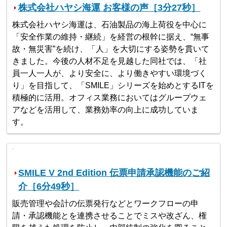
株式会社ハヤシ海運 お客様の声［3分27秒］
株式会社ハヤシ海運は、石油製品の海上荷役を中心に
「安全作業の維持・継続」を経営の根幹に据え、“無事
故・無災害”を続け、「人」を大切にする姿勢を貫いて
きました。今後の人材不足を見越した同社では、「社
員一人一人が、より安全に、より働きやすい環境づく
り」を目指して、「SMILE」シリーズを始めとするITを
積極的に活用。オフィス業務においてはグループウェ
アなどを活用して、業務効率の向上に成功していま
す。
SMILE V 2nd Edition 伝票申請承認機能のご紹
介［6分49秒］
販売管理や会計の伝票発行などとワークフローの申
請・承認機能とを連携させることでミスや改ざん、権