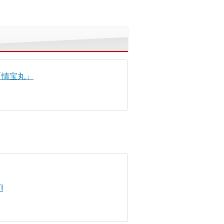
「情宝丸」
I