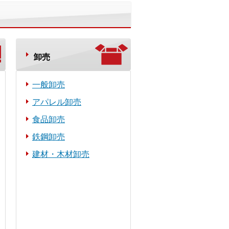
卸売
一般卸売
アパレル卸売
食品卸売
鉄鋼卸売
建材・木材卸売