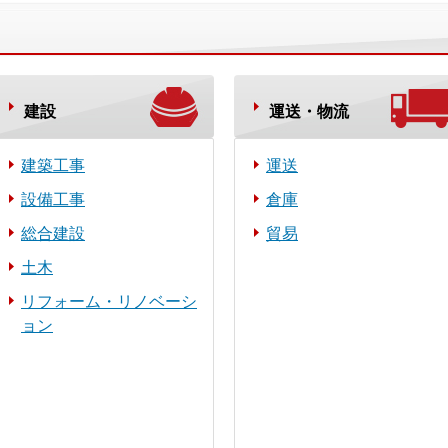
建設
運送・物流
建築工事
運送
設備工事
倉庫
総合建設
貿易
土木
リフォーム・リノベーシ
ョン