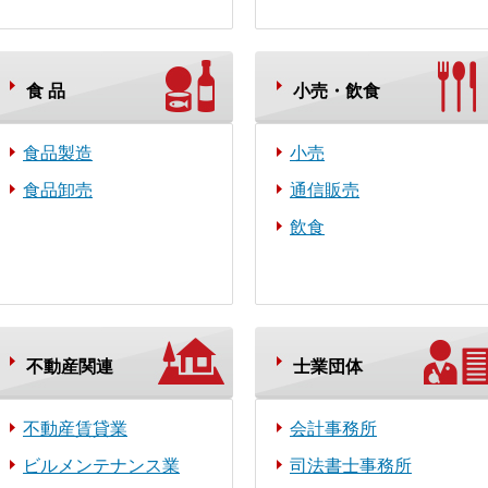
食 品
小売・飲食
食品製造
小売
食品卸売
通信販売
飲食
不動産関連
士業団体
不動産賃貸業
会計事務所
ビルメンテナンス業
司法書士事務所