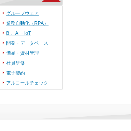
グループウェア
業務自動化（RPA）
BI、AI・IoT
開発・データベース
備品・資材管理
社員研修
電子契約
アルコールチェック