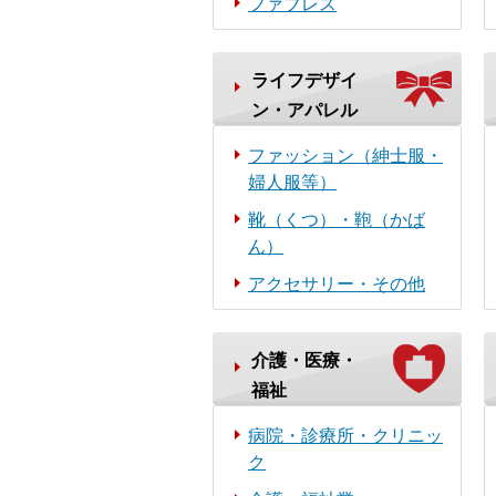
ファブレス
ライフデザイ
ン・アパレル
ファッション（紳士服・
婦人服等）
靴（くつ）・鞄（かば
ん）
アクセサリー・その他
介護・医療・
福祉
病院・診療所・クリニッ
ク