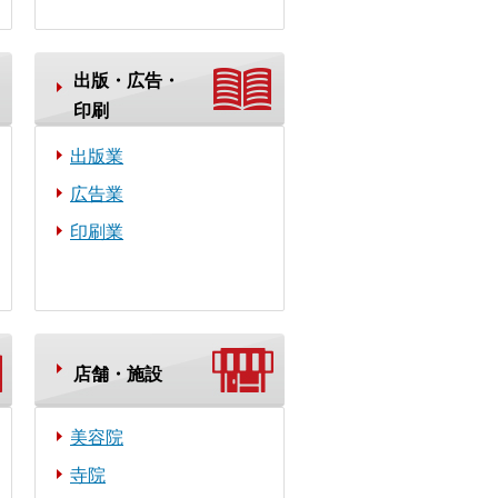
出版・広告・
印刷
出版業
広告業
印刷業
店舗・施設
美容院
寺院