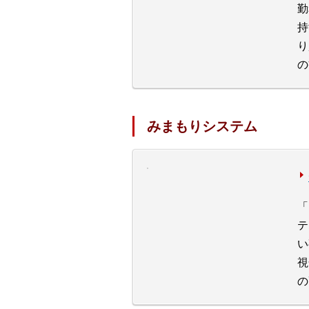
勤
持
り
の
みまもりシステム
「
テ
い
視
の