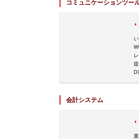
コミュニケーションツー
い
W
レ
提
D
会計システム
業