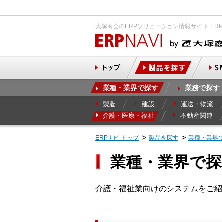
大塚商会のERPソリューション情報サイト ER
業種・業界で探す
業務で探す
製造
建設
運送・物流
介護・医療・福祉
不動産関連
ERPナビ トップ
製品を探す
業種・業界
業種・業界で探
介護・福祉業向けのシステムをご紹