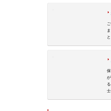
ご
ま
と
保
が
る
士