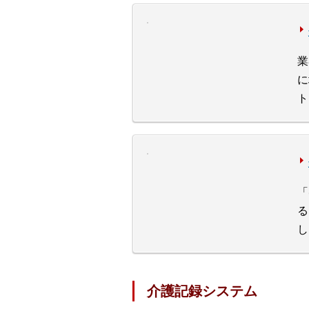
業
に
ト
「
る
し
介護記録システム