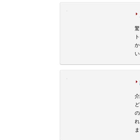
驚
ト
か
い
介
ど
の
れ
ま