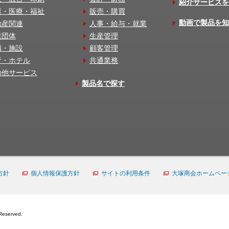
紹介サービスを
護・医療・福祉
販売・購買
動画で製品を知
動産関連
人事・給与・就業
業団体
生産管理
舗・施設
顧客管理
行・ホテル
共通業務
の他サービス
製品名で探す
方針
個人情報保護方針
サイトの利用条件
大塚商会ホームペー
Reserved.