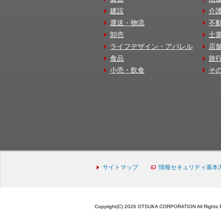
建設
介
運送・物流
不
卸売
士
ライフデザイン・アパレル
店
食品
旅
小売・飲食
そ
サイトマップ
情報セキュリティ基本
Copyright(C) 2026 OTSUKA CORPORATION All Rights 