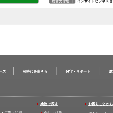
総合受付窓口
インサイドビジネスセ
リーズ
AI時代を生きる
保守・サポート
成
業務で探す
お困りごとから
版・広告・印刷
会計・財務