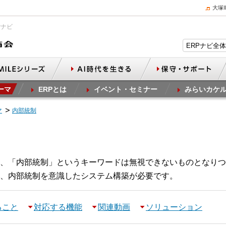
大塚
Pナビ
ーマ
ERPとは
イベント・セミナー
みらいカケ
マ
内部統制
、「内部統制」というキーワードは無視できないものとなりつ
、内部統制を意識したシステム構築が必要です。
ること
対応する機能
関連動画
ソリューション