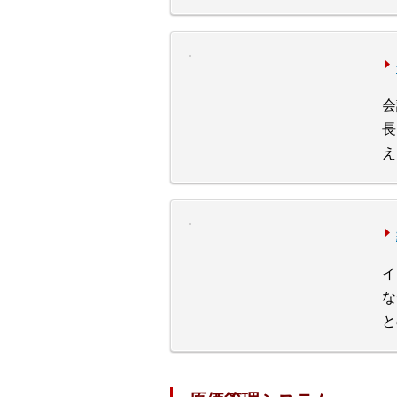
会
長
え
イ
な
と