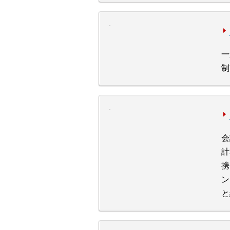
一
制
会
計
携
ン
と