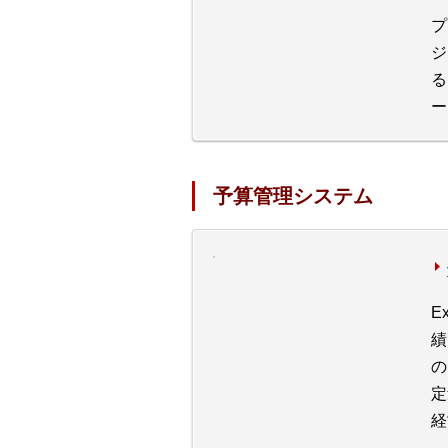
プ
ジ
る
ー
予算管理システム
E
績
の
定
経