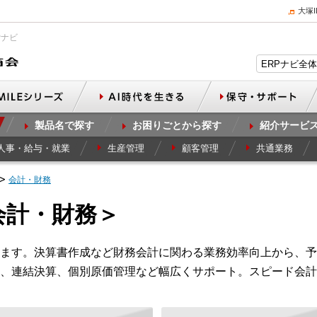
大塚
Pナビ
製品名で探す
お困りごとから探す
紹介サービ
人事・給与・就業
生産管理
顧客管理
共通業務
会計・財務
会計・財務＞
ます。決算書作成など財務会計に関わる業務効率向上から、予
、連結決算、個別原価管理など幅広くサポート。スピード会計