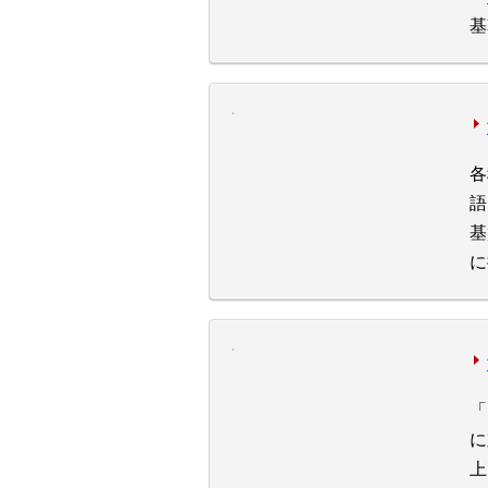
基
各
語
基
に
「
に
上