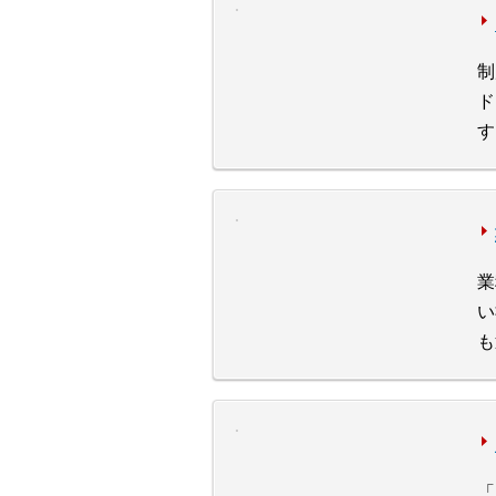
制
ド
す
業
い
も
「