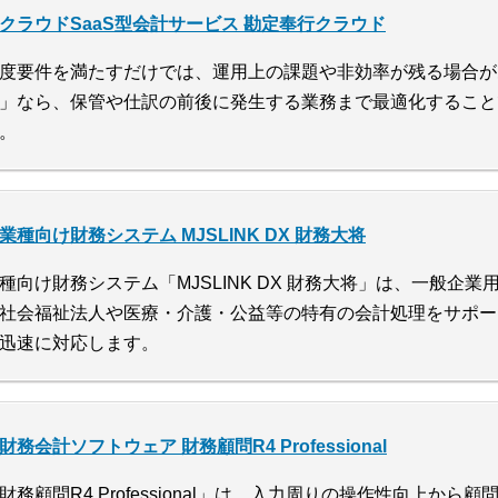
クラウドSaaS型会計サービス 勘定奉行クラウド
度要件を満たすだけでは、運用上の課題や非効率が残る場合が
」なら、保管や仕訳の前後に発生する業務まで最適化すること
。
業種向け財務システム MJSLINK DX 財務大将
種向け財務システム「MJSLINK DX 財務大将」は、一般企
社会福祉法人や医療・介護・公益等の特有の会計処理をサポー
迅速に対応します。
財務会計ソフトウェア 財務顧問R4 Professional
財務顧問R4 Professional」は、入力周りの操作性向上か