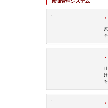
原価管理システム
原
予
仕
け
を