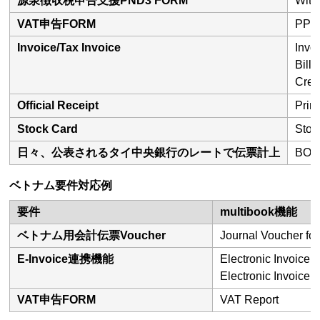
源泉徴収税申告支援PND3 FORM
With
VAT申告FORM
PP3
Invoice/Tax Invoice
Invo
Bill
Cred
Official Receipt
Print
Stock Card
Stoc
日々、公表されるタイ中央銀行のレートで伝票計上
BO
ベトナム要件対応例
要件
multibook機能
ベトナム用会計伝票Voucher
Journal Voucher fo
E-Invoice連携機能
Electronic Invoice 
Electronic Invoice 
VAT申告FORM
VAT Report