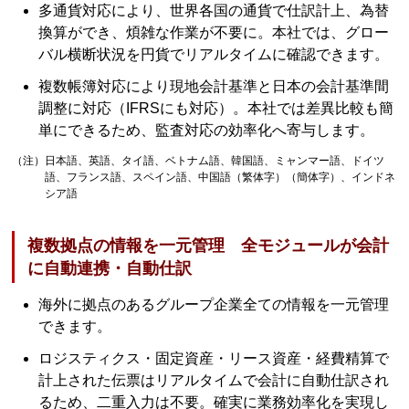
多通貨対応により、世界各国の通貨で仕訳計上、為替
換算ができ、煩雑な作業が不要に。本社では、グロー
バル横断状況を円貨でリアルタイムに確認できます。
複数帳簿対応により現地会計基準と日本の会計基準間
調整に対応（IFRSにも対応）。本社では差異比較も簡
単にできるため、監査対応の効率化へ寄与します。
（注）日本語、英語、タイ語、ベトナム語、韓国語、ミャンマー語、ドイツ
語、フランス語、スペイン語、中国語（繁体字）（簡体字）、インドネ
シア語
複数拠点の情報を一元管理 全モジュールが会計
に自動連携・自動仕訳
海外に拠点のあるグループ企業全ての情報を一元管理
できます。
ロジスティクス・固定資産・リース資産・経費精算で
計上された伝票はリアルタイムで会計に自動仕訳され
るため、二重入力は不要。確実に業務効率化を実現し