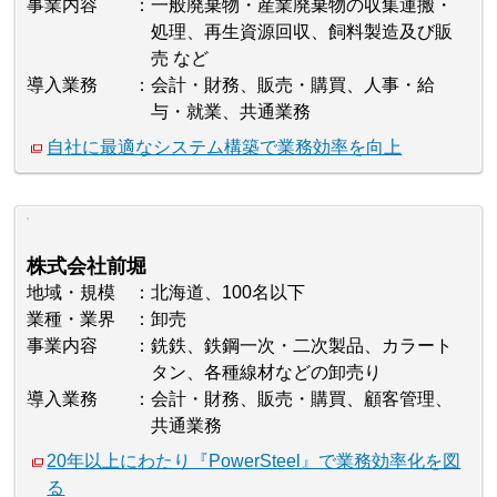
事業内容
一般廃棄物・産業廃棄物の収集運搬・
処理、再生資源回収、飼料製造及び販
売 など
導入業務
会計・財務、販売・購買、人事・給
与・就業、共通業務
自社に最適なシステム構築で業務効率を向上
株式会社前堀
地域・規模
北海道、100名以下
業種・業界
卸売
事業内容
銑鉄、鉄鋼一次・二次製品、カラート
タン、各種線材などの卸売り
導入業務
会計・財務、販売・購買、顧客管理、
共通業務
20年以上にわたり『PowerSteel』で業務効率化を図
る