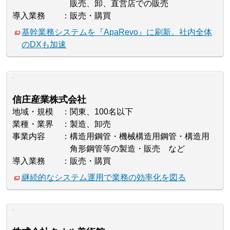
販売、卸、直営店での販売
導入業務
販売・購買
基幹業務システムを『ApaRevo』に刷新。社内全体
のDXも加速
信庄産業株式会社
地域・規模
関東、100名以下
業種・業界
製造、卸売
事業内容
構造用鋼管・機械構造用鋼管・構造用
角形鋼管等の製造・販売 など
導入業務
販売・購買
継続的なシステム運用で業務の効率化を図る