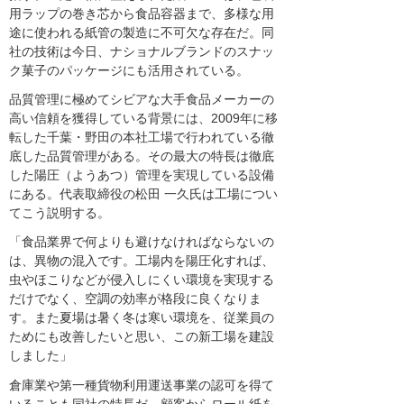
用ラップの巻き芯から食品容器まで、多様な用
途に使われる紙管の製造に不可欠な存在だ。同
社の技術は今日、ナショナルブランドのスナッ
ク菓子のパッケージにも活用されている。
品質管理に極めてシビアな大手食品メーカーの
高い信頼を獲得している背景には、2009年に移
転した千葉・野田の本社工場で行われている徹
底した品質管理がある。その最大の特長は徹底
した陽圧（ようあつ）管理を実現している設備
にある。代表取締役の松田 一久氏は工場につい
てこう説明する。
「食品業界で何よりも避けなければならないの
は、異物の混入です。工場内を陽圧化すれば、
虫やほこりなどが侵入しにくい環境を実現する
だけでなく、空調の効率が格段に良くなりま
す。また夏場は暑く冬は寒い環境を、従業員の
ためにも改善したいと思い、この新工場を建設
しました」
倉庫業や第一種貨物利用運送事業の認可を得て
いることも同社の特長だ。顧客からロール紙を