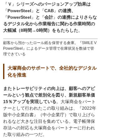
『
Ｖ
』
シリーズへのバージョンアップ効果は
『
PowerSteel
』
と
『
CAB
』
の連携、
『
PowerSteel
』
と
『
会計
』
の連携によりさらな
るデジタル化から作業報告に関わる作業時間の
大幅減（8時間→0時間）をもたらした
。
顧客から預かったロール紙を保管する倉庫。『SMILE V
PowerSteel』によるデータ管理で在庫状況を数値で管
理できている
大塚商会のサポートで、全社的なデジタル
化を推進
またトレーサビリティの向上は、顧客へのアピ
ールという観点で差別化を図り、新規顧客単価
15％アップを実現している
。大塚商会をパート
ナーとして行われたこの取り組みは、『2022年
版中小企業白書』（中小企業庁）で取り上げら
れるなど大きな注目を集めている。電子帳簿保
存法への対応も大塚商会をパートナーに行われ
た取り組みの一つだ。