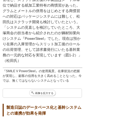
位で納品する紙加工業特有の商慣習があった。
グラムとメートルの併用をはじめとする商慣習
への対応はパッケージシステムには難しく、松
田氏はスクラッチ開発も検討していたという。
「システムの見直しを検討していたところ、大
塚商会の担当者から紹介されたのが鋼材卸業向
けシステム『PowerSteel』でした。現在は預か
り在庫の入庫管理からスリット加工後のロール
の出荷管理、そして請求書発行にいたる基幹業
務の一元的な対応を実現しています（図1-2）」
（松田氏）
『SMILE V PowerSteel』の使用風景。在庫状況の把握
が実現し、顧客の信用を大きく高めることとなった。今
では、無くてはならないシステムとなっている
画像を拡大する
製造日誌のデータベース化と基幹システム
との連携が効果を発揮