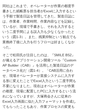
同社はこれまで、オペレーターが作業の都度手
書きした紙帳票を担当者がExcelに入力するとい
う手順で製造日誌を管理してきた。製造日誌に
は、作業者、作業時間、作業内容などを記録し
ているが、現場で手書きし、それを入力すると
いう二度手間による誤入力も少なくなかったと
いう（図1-3）。また、残業抑制という観点でも
業務終了後に入力を行うフローは好ましくなか
った。
そこで松田氏が注目したのは、『SMILE BS2』
が備えるアプリケーション開発ツール『Custom
AP Builder（CAB）』を活用した製造日誌のデ
ータベース化だ（図1-4）。「CAB活用に合わ
せ、現場オペレーターが直接システムに入力す
る形に変えたことでExcel入力という二度手間も
不要になりました。現在はオペレーターが作業
の都度、現場に配置したPCに入力するという流
れになっていますが、大塚商会さんに従来の
Excel入力画面に似た入力フォーマットを作成し
てもらったこともあり、作業プロセスの変更も