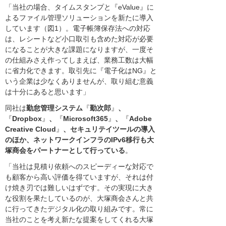
「当社の場合、タイムスタンプと『eValue』に
よるファイル管理ソリューションを新たに導入
しています（図1）。電子帳簿保存法への対応
は、レシートなど小口取引も含めた対応が必要
になることが大きな課題になりますが、一度そ
の仕組みさえ作ってしまえば、業務工数は大幅
に省力化できます。取引先に『電子化はNG』と
いう企業は少なくありませんが、取り組む意義
は十分にあると思います」
同社は
勤怠管理システム
『
勤次郎
』
、
『
Dropbox
』
、
『
Microsoft365
』
、
『
Adobe
Creative Cloud
』
、セキュリテイツールの導入
のほか、ネットワークインフラのIPv6移行も大
塚商会をパートナーとして行っている
。
「当社は見積り依頼へのスピーディーな対応で
も顧客から高い評価を得ていますが、それは付
け焼き刃では難しいはずです。その実現に大き
な役割を果たしているのが、大塚商会さんと共
に行ってきたデジタル化の取り組みです。常に
当社のことを考え新たな提案をしてくれる大塚