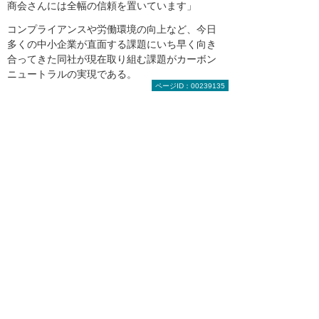
商会さんには全幅の信頼を置いています」
コンプライアンスや労働環境の向上など、今日
多くの中小企業が直面する課題にいち早く向き
合ってきた同社が現在取り組む課題がカーボン
ニュートラルの実現である。
ページID：00239135
「CO2の排出量と吸収量をプラスマイナスゼロ
にするカーボンニュートラルは、大企業にとっ
ても付け焼き刃の実現は困難です。それに伴
い、中小企業にも商機が生まれると感じていま
す。さらに製造日誌のデータ精度向上も大きな
課題の一つです。今後、大塚商会さんの協力の
もと、実現に取り組んでいきたいと考えていま
す」
松田紙業のIT活用への取り組みとその効果は2022年版
『中小企業白書』に掲載された
大塚商会担当者からのコメント