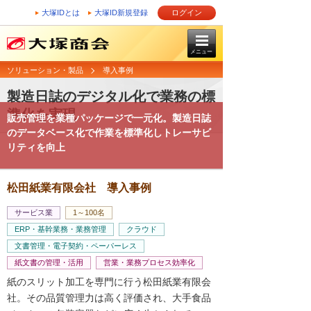
大塚IDとは
大塚ID新規登録
ログイン
メニュー
ソリューション・製品
導入事例
製造日誌のデジタル化で業務の標
準化を実現
販売管理を業種パッケージで一元化。製造日誌
のデータベース化で作業を標準化しトレーサビ
リティを向上
松田紙業有限会社 導入事例
サービス業
1～100名
ERP・基幹業務・業務管理
クラウド
文書管理・電子契約・ペーパーレス
紙文書の管理・活用
営業・業務プロセス効率化
紙のスリット加工を専門に行う松田紙業有限会
社。その品質管理力は高く評価され、大手食品