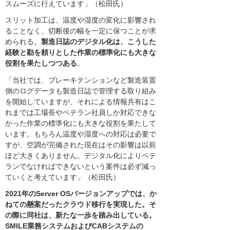
スムーズに行えています」（松田氏）
スリット加工は、温度や湿度の変化に影響され
ることなく、切断後の幅を一定に保つことが求
められる。
製造日誌のデジタル化は、こうした
経験と勘を頼りとした作業の標準化にも大きな
役割を果たしつつある
。
「当社では、ブレーキテンションなど製造装置
側のログデータも製造日誌で管理する取り組み
を開始していますが、それによる情報共有はこ
れまでは工場長やベテラン社員しか対応できな
かった作業の標準化にも大きな役割を果たして
います。もちろん温度や湿度への対応は必要で
すが、空調が完備された現在はその影響は以前
ほど大きくありません。デジタル化によりベテ
ランでなければできないという案件は必ず減っ
ていくと考えています」（松田氏）
2021年のServer OSバージョンアップでは、か
ねての懸案だったクラウド移行を実現した。そ
の際に同社は、新たな一歩を踏み出している。
SMILE業務システムおよびCABシステムの