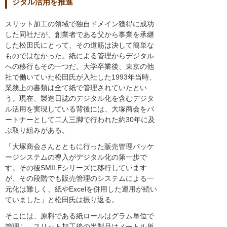
ジタル活用を推進
スリット加工の領域で独自ドメイン獲得に成功
した同社だが、創業者である父から事業を承継
した松田氏にとって、その道筋は決して簡単な
ものではなかった。紙による管理からデジタル
への移行もその一つだ。大学卒業後、東京の他
社で働いていた松田氏が入社した1993年当時、
業務上の書類は全て紙で管理されていたとい
う。現在、製造日誌のデジタル化を含むデジタ
ル活用を実現している背後には、大塚商会をパ
ートナーとして二人三脚で行われた約30年に及
ぶ取り組みがある。
「大塚商会さんとともに行った販売管理パッケ
ージシステムの導入がデジタル化の第一歩で
す。その後SMILEシリーズに移行しています
が、その段階でも販売管理のシステムによる一
元化は難しく、紙やExcelを併用した運用が続い
ていました」と松田氏は振り返る。
そこには、原料である紙ロールはグラム単位で
管理し、スリット加工後の半製品はメートル単