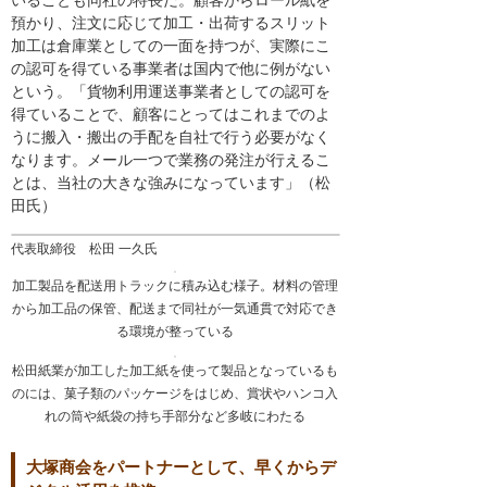
預かり、注文に応じて加工・出荷するスリット
加工は倉庫業としての一面を持つが、実際にこ
の認可を得ている事業者は国内で他に例がない
という。「貨物利用運送事業者としての認可を
得ていることで、顧客にとってはこれまでのよ
うに搬入・搬出の手配を自社で行う必要がなく
なります。メール一つで業務の発注が行えるこ
とは、当社の大きな強みになっています」（松
田氏）
代表取締役 松田 一久氏
加工製品を配送用トラックに積み込む様子。材料の管理
から加工品の保管、配送まで同社が一気通貫で対応でき
る環境が整っている
松田紙業が加工した加工紙を使って製品となっているも
のには、菓子類のパッケージをはじめ、賞状やハンコ入
れの筒や紙袋の持ち手部分など多岐にわたる
大塚商会をパートナーとして、早くからデ