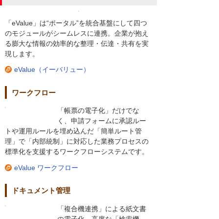
「eValue」は“ポータル”を統合基盤にして四つ
のモジュールがシームレスに連携。企業が抱え
る膨大な情報の効率的な整理・伝達・共有を実
現します。
eValue（イーバリュー）
ワークフロー
「帳票の電子化」だけでな
く、申請フォームに承認ルー
トや運用ルールを埋め込んだ「簡単ルート管
理」で「内部統制」に対応した業務プロセスの
標準化を支援するワークフローシステムです。
eValue ワークフロー
ドキュメント管理
「複合機連携」による紙文書
の電子化、高度な「検索機