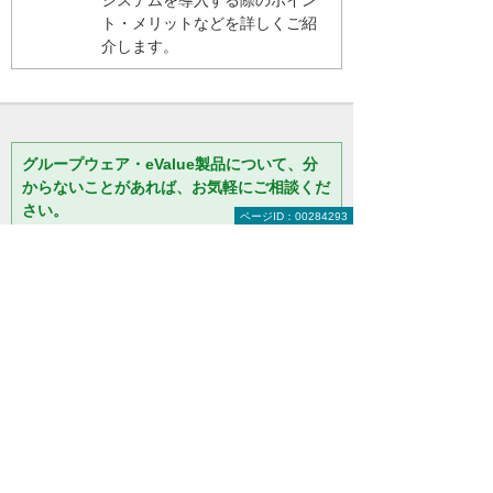
ト・メリットなどを詳しくご紹
介します。
グループウェア・eValue製品について、分
からないことがあれば、お気軽にご相談くだ
さい。
ページID：00284293
「
最適なソフトを教えてほしい
」
「
費用はいくらくらい？
」などの
ご相談も承っておりますので、気
になることはお気軽にご相談くだ
さい。
大塚商会 インサイドビジネスセンター
0120-220-449
（平日 9:00～17:30）
お問い合わせ
資料請求・お見積り