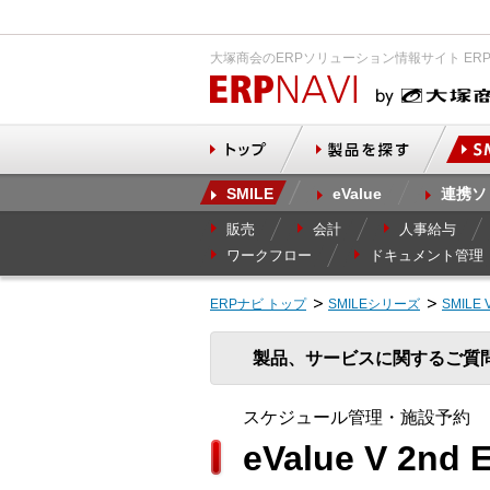
大塚商会のERPソリューション情報サイト ER
SMILE
eValue
連携ソ
販売
会計
人事給与
ワークフロー
ドキュメント管理
ERPナビ トップ
SMILEシリーズ
SMILE 
製品、サービスに関するご質
スケジュール管理・施設予約
eValue V 2n