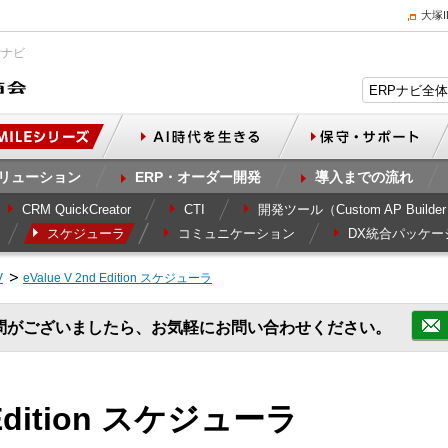
大塚
Pナビ
リューション
ERP・オーダー開発
導入までの流れ
CRM QuickCreator
CTI
開発ツール（Custom AP Builde
スケジューラ
コミュニケーション
DX統合パッケー
V
eValue V 2nd Edition スケジューラ
問がございましたら、お気軽にお問い合わせください。
d Edition スケジューラ